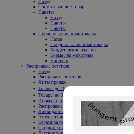
Назад
Сопутствующие товары
Пакеты
Назад
Пакеты
Пакеты
Продовольственные товары
Назад
Продовольственные товары
Кондитерские изделия
Корма для животных
Напитки
Распродажа остатков
Назад
Распродажа остатков
Хиты продаж
Товары до 199₽
Товары до 399₽
Этажерки, обувницы
Распродажа текстиля до -50%
Ликвидация до -70%
Антисептики
Керамика по 129 руб
Скидки до 70%
Детские товары