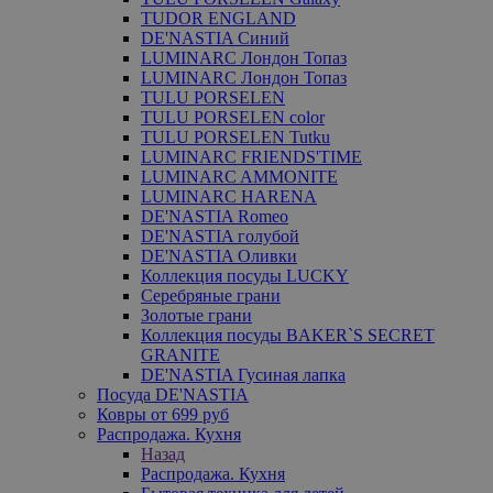
TUDOR ENGLAND
DE'NASTIA Синий
LUMINARC Лондон Топаз
LUMINARC Лондон Топаз
TULU PORSELEN
TULU PORSELEN color
TULU PORSELEN Tutku
LUMINARC FRIENDS'TIME
LUMINARC AMMONITE
LUMINARC HARENA
DE'NASTIA Romeo
DE'NASTIA голубой
DE'NASTIA Оливки
Коллекция посуды LUCKY
Серебряные грани
Золотые грани
Коллекция посуды BAKER`S SECRET
GRANITE
DE'NASTIA Гусиная лапка
Посуда DE'NASTIA
Ковры от 699 руб
Распродажа. Кухня
Назад
Распродажа. Кухня