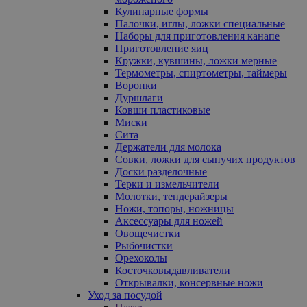
Кулинарные формы
Палочки, иглы, ложки специальные
Наборы для приготовления канапе
Приготовление яиц
Кружки, кувшины, ложки мерные
Термометры, спиртометры, таймеры
Воронки
Дуршлаги
Ковши пластиковые
Миски
Сита
Держатели для молока
Совки, ложки для сыпучих продуктов
Доски разделочные
Терки и измельчители
Молотки, тендерайзеры
Ножи, топоры, ножницы
Аксессуары для ножей
Овощечистки
Рыбочистки
Орехоколы
Косточковыдавливатели
Открывалки, консервные ножи
Уход за посудой