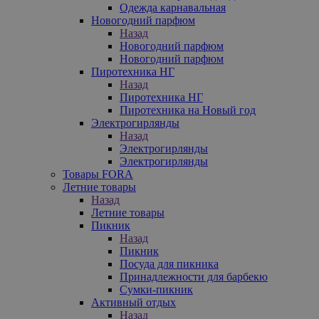
Одежда карнавальная
Новогодний парфюм
Назад
Новогодний парфюм
Новогодний парфюм
Пиротехника НГ
Назад
Пиротехника НГ
Пиротехника на Новый год
Электрогирлянды
Назад
Электрогирлянды
Электрогирлянды
Товары FORA
Летние товары
Назад
Летние товары
Пикник
Назад
Пикник
Посуда для пикника
Принадлежности для барбекю
Сумки-пикник
Активный отдых
Назад