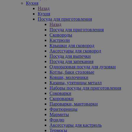
Кухня
Назад
Кухня
Посуда для приготовления
Назад
Посуда для приготовления
Сковороды
Кастрюли
Крышки для сковород
Аксессуары для сковород
Посуда для выпечки
Посуда для запекания
Одноразовая посуда для духовки
Котлы, баки столовые
Ковши, молочники
Казаны, утятницы металл
Наборы посуды для приготовления
Соковарки
Скороварки
Пароварки, мантоварки
Фритюрницы
Мармиты
Фондю
Аксессуары для кастрюль
Термосы