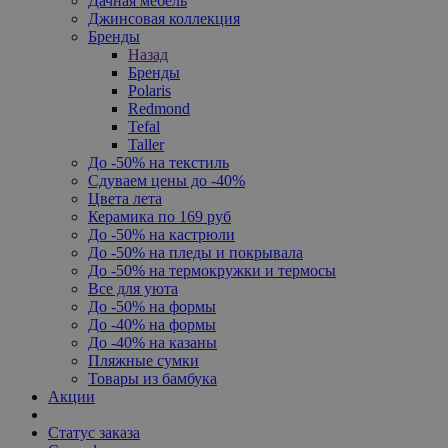
Дачная мебель
Джинсовая коллекция
Бренды
Назад
Бренды
Polaris
Redmond
Tefal
Taller
До -50% на текстиль
Сдуваем цены до -40%
Цвета лета
Керамика по 169 руб
До -50% на кастрюли
До -50% на пледы и покрывала
До -50% на термокружки и термосы
Все для уюта
До -50% на формы
До -40% на формы
До -40% на казаны
Пляжные сумки
Товары из бамбука
Акции
Статус заказа