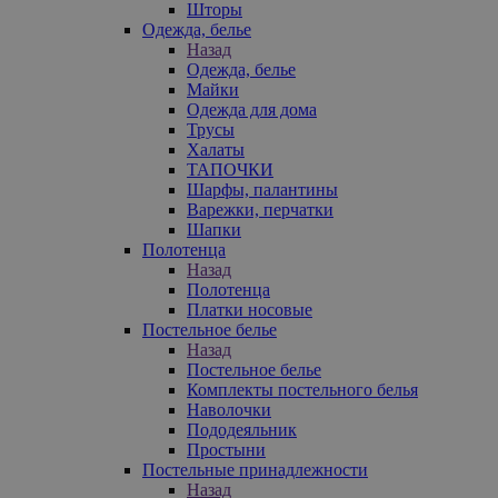
Шторы
Одежда, белье
Назад
Одежда, белье
Майки
Одежда для дома
Трусы
Халаты
ТАПОЧКИ
Шарфы, палантины
Варежки, перчатки
Шапки
Полотенца
Назад
Полотенца
Платки носовые
Постельное белье
Назад
Постельное белье
Комплекты постельного белья
Наволочки
Пододеяльник
Простыни
Постельные принадлежности
Назад