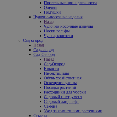
Постельные принадлежности
Одеяла
Подушки
Чулочно-носочные изделия
Назад
Чулочно-носочные изделия
Носки,гольфы
Чулки, колготки
Сад-огород
Назад
Сад-огород
Сад-Огород
Назад
Сад-Огород
Емкости
Инсектициды
Обувь хозяйственная
Освещение улицы
Посадка растений
Расходники для уборки
Садовый инструмент
Садовый ландшафт
Семена
Уход за комнатными растениями
Семена