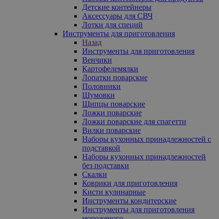
Детские контейнеры
Аксессуары для СВЧ
Лотки для специй
Инструменты для приготовления
Назад
Инструменты для приготовления
Венчики
Картофелемялки
Лопатки поварские
Половники
Шумовки
Щипцы поварские
Ложки поварские
Ложки поварские для спагетти
Вилки поварские
Наборы кухонных принадлежностей с
подставкой
Наборы кухонных принадлежностей
без подставки
Скалки
Коврики для приготовления
Кисти кулинарные
Инструменты кондитерские
Инструменты для приготовления
мороженого