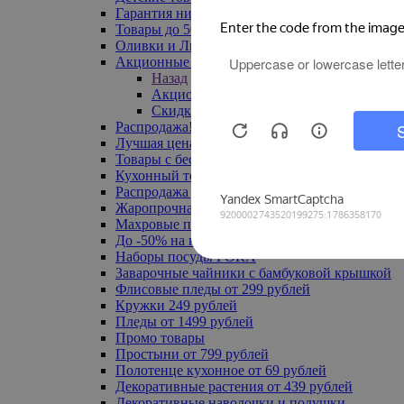
Гарантия низкой цены
Товары до 500 руб
Оливки и Лимоны
Акционные товары
Назад
Акционные товары
Скидка 20% по промокоду
Распродажа! Ульяновск до -70%
Лучшая цена
Товары с бесплатной доставкой
Кухонный текстиль
Распродажа до -50%
Жаропрочная посуда
Махровые полотенца
До -50% на ковры
Наборы посуды FORA
Заварочные чайники с бамбуковой крышкой
Флисовые пледы от 299 рублей
Кружки 249 рублей
Пледы от 1499 рублей
Промо товары
Простыни от 799 рублей
Полотенце кухонное от 69 рублей
Декоративные растения от 439 рублей
Декоративные наволочки и подушки