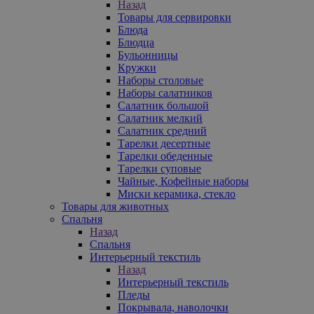
Назад
Товары для сервировки
Блюда
Блюдца
Бульонницы
Кружки
Наборы столовые
Наборы салатников
Салатник большой
Салатник мелкий
Салатник средний
Тарелки десертные
Тарелки обеденные
Тарелки суповые
Чайные, Кофейные наборы
Миски керамика, стекло
Товары для животных
Спальня
Назад
Спальня
Интерьерный текстиль
Назад
Интерьерный текстиль
Пледы
Покрывала, наволочки