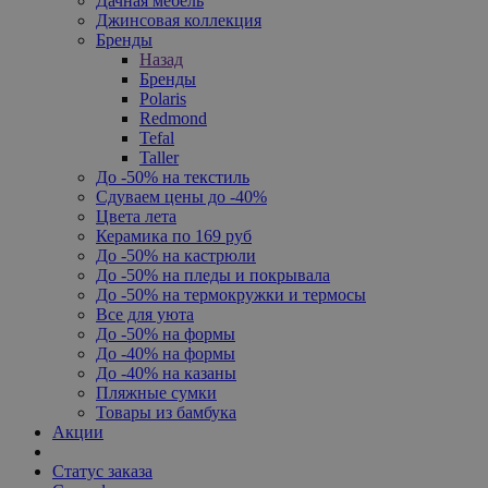
Дачная мебель
Джинсовая коллекция
Бренды
Назад
Бренды
Polaris
Redmond
Tefal
Taller
До -50% на текстиль
Сдуваем цены до -40%
Цвета лета
Керамика по 169 руб
До -50% на кастрюли
До -50% на пледы и покрывала
До -50% на термокружки и термосы
Все для уюта
До -50% на формы
До -40% на формы
До -40% на казаны
Пляжные сумки
Товары из бамбука
Акции
Статус заказа