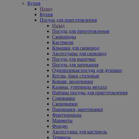
Кухня
Назад
Кухня
Посуда для приготовления
Назад
Посуда для приготовления
Сковороды
Кастрюли
Крышки для сковород
Аксессуары для сковород
Посуда для выпечки
Посуда для запекания
Одноразовая посуда для духовки
Котлы, баки столовые
Ковши, молочники
Казаны, утятницы металл
Наборы посуды для приготовления
Соковарки
Скороварки
Пароварки, мантоварки
Фритюрницы
Мармиты
Фондю
Аксессуары для кастрюль
Термосы