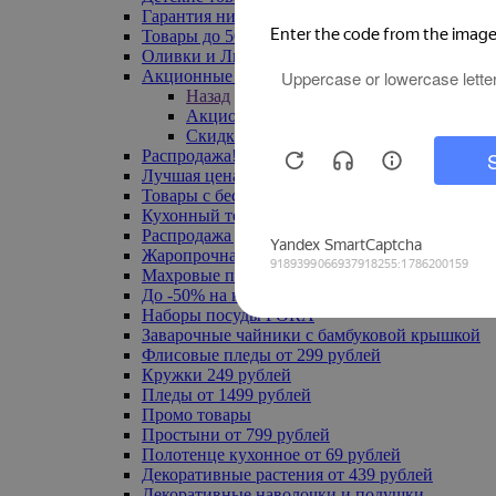
Гарантия низкой цены
Товары до 500 руб
Оливки и Лимоны
Акционные товары
Назад
Акционные товары
Скидка 20% по промокоду
Распродажа! Ульяновск до -70%
Лучшая цена
Товары с бесплатной доставкой
Кухонный текстиль
Распродажа до -50%
Жаропрочная посуда
Махровые полотенца
До -50% на ковры
Наборы посуды FORA
Заварочные чайники с бамбуковой крышкой
Флисовые пледы от 299 рублей
Кружки 249 рублей
Пледы от 1499 рублей
Промо товары
Простыни от 799 рублей
Полотенце кухонное от 69 рублей
Декоративные растения от 439 рублей
Декоративные наволочки и подушки