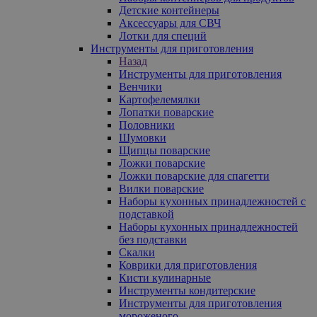
Детские контейнеры
Аксессуары для СВЧ
Лотки для специй
Инструменты для приготовления
Назад
Инструменты для приготовления
Венчики
Картофелемялки
Лопатки поварские
Половники
Шумовки
Щипцы поварские
Ложки поварские
Ложки поварские для спагетти
Вилки поварские
Наборы кухонных принадлежностей с
подставкой
Наборы кухонных принадлежностей
без подставки
Скалки
Коврики для приготовления
Кисти кулинарные
Инструменты кондитерские
Инструменты для приготовления
мороженого