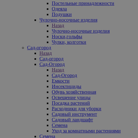
Постельные принадлежности
Одеяла
Подушки
Чулочно-носочные изделия
Назад
Чулочно-носочные изделия
Носки,гольфы
Чулки, колготки
Сад-огород
Назад
Сад-огород
Сад-Огород
Назад
Сад-Огород
Емкости
Инсектициды
Обувь хозяйственная
Освещение улицы
Посадка растений
Расходники для уборки
Садовый инструмент
Садовый ландшафт
Семена
Уход за комнатными растениями
Семена