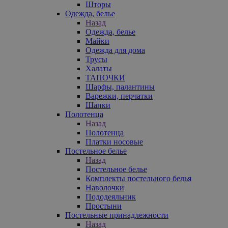
Шторы
Одежда, белье
Назад
Одежда, белье
Майки
Одежда для дома
Трусы
Халаты
ТАПОЧКИ
Шарфы, палантины
Варежки, перчатки
Шапки
Полотенца
Назад
Полотенца
Платки носовые
Постельное белье
Назад
Постельное белье
Комплекты постельного белья
Наволочки
Пододеяльник
Простыни
Постельные принадлежности
Назад