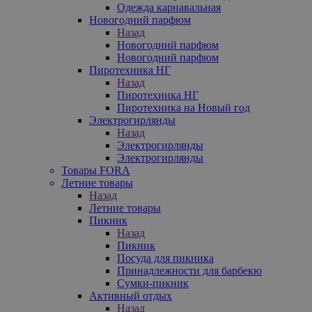
Одежда карнавальная
Новогодний парфюм
Назад
Новогодний парфюм
Новогодний парфюм
Пиротехника НГ
Назад
Пиротехника НГ
Пиротехника на Новый год
Электрогирлянды
Назад
Электрогирлянды
Электрогирлянды
Товары FORA
Летние товары
Назад
Летние товары
Пикник
Назад
Пикник
Посуда для пикника
Принадлежности для барбекю
Сумки-пикник
Активный отдых
Назад