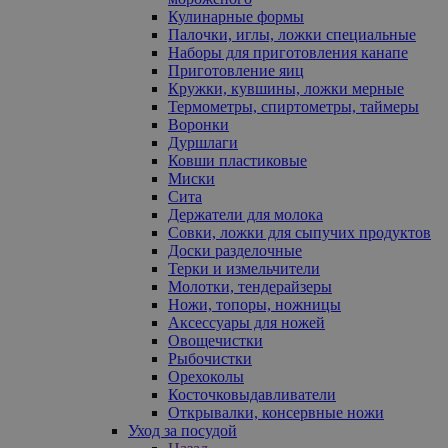
Кулинарные формы
Палочки, иглы, ложки специальные
Наборы для приготовления канапе
Приготовление яиц
Кружки, кувшины, ложки мерные
Термометры, спиртометры, таймеры
Воронки
Дуршлаги
Ковши пластиковые
Миски
Сита
Держатели для молока
Совки, ложки для сыпучих продуктов
Доски разделочные
Терки и измельчители
Молотки, тендерайзеры
Ножи, топоры, ножницы
Аксессуары для ножей
Овощечистки
Рыбочистки
Орехоколы
Косточковыдавливатели
Открывалки, консервные ножи
Уход за посудой