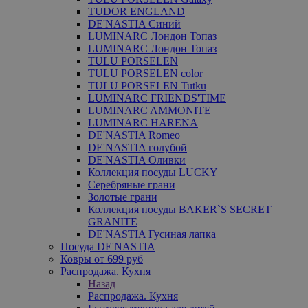
TUDOR ENGLAND
DE'NASTIA Синий
LUMINARC Лондон Топаз
LUMINARC Лондон Топаз
TULU PORSELEN
TULU PORSELEN color
TULU PORSELEN Tutku
LUMINARC FRIENDS'TIME
LUMINARC AMMONITE
LUMINARC HARENA
DE'NASTIA Romeo
DE'NASTIA голубой
DE'NASTIA Оливки
Коллекция посуды LUCKY
Серебряные грани
Золотые грани
Коллекция посуды BAKER`S SECRET
GRANITE
DE'NASTIA Гусиная лапка
Посуда DE'NASTIA
Ковры от 699 руб
Распродажа. Кухня
Назад
Распродажа. Кухня