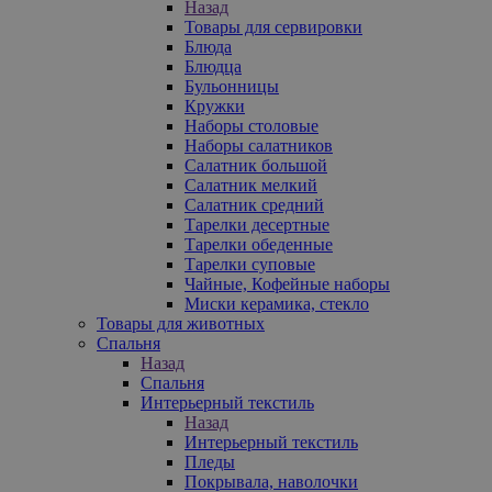
Назад
Товары для сервировки
Блюда
Блюдца
Бульонницы
Кружки
Наборы столовые
Наборы салатников
Салатник большой
Салатник мелкий
Салатник средний
Тарелки десертные
Тарелки обеденные
Тарелки суповые
Чайные, Кофейные наборы
Миски керамика, стекло
Товары для животных
Спальня
Назад
Спальня
Интерьерный текстиль
Назад
Интерьерный текстиль
Пледы
Покрывала, наволочки