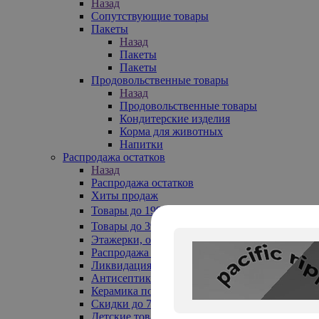
Назад
Сопутствующие товары
Пакеты
Назад
Пакеты
Пакеты
Продовольственные товары
Назад
Продовольственные товары
Кондитерские изделия
Корма для животных
Напитки
Распродажа остатков
Назад
Распродажа остатков
Хиты продаж
Товары до 199₽
Товары до 399₽
Этажерки, обувницы
Распродажа текстиля до -50%
Ликвидация до -70%
Антисептики
Керамика по 129 руб
Скидки до 70%
Детские товары