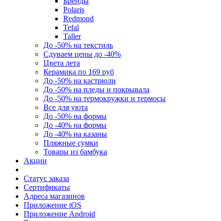
Бренды
Polaris
Redmond
Tefal
Taller
До -50% на текстиль
Сдуваем цены до -40%
Цвета лета
Керамика по 169 руб
До -50% на кастрюли
До -50% на пледы и покрывала
До -50% на термокружки и термосы
Все для уюта
До -50% на формы
До -40% на формы
До -40% на казаны
Пляжные сумки
Товары из бамбука
Акции
Статус заказа
Сертификаты
Адреса магазинов
Приложение iOS
Приложение Android