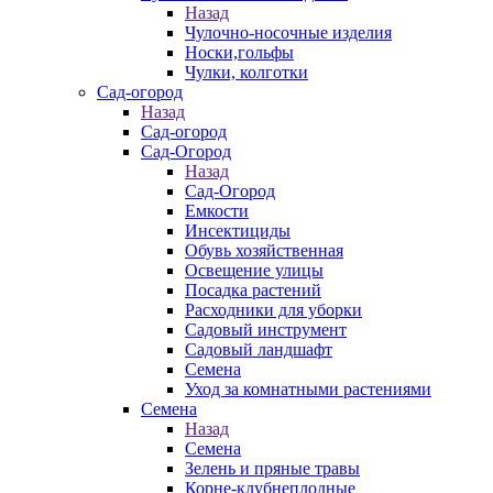
Назад
Чулочно-носочные изделия
Носки,гольфы
Чулки, колготки
Сад-огород
Назад
Сад-огород
Сад-Огород
Назад
Сад-Огород
Емкости
Инсектициды
Обувь хозяйственная
Освещение улицы
Посадка растений
Расходники для уборки
Садовый инструмент
Садовый ландшафт
Семена
Уход за комнатными растениями
Семена
Назад
Семена
Зелень и пряные травы
Корне-клубнеплодные