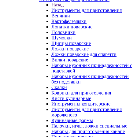
Назад
Инструменты для приготовления
Венчики
Картофелемялки
Лопатки поварские
Половники
Шумовки
Щипцы поварские
Ложки поварские
Ложки поварские для спагетти
Вилки поварские
Наборы кухонных принадлежностей с
подставкой
Наборы кухонных принадлежностей
без подставки
Скалки
Коврики для приготовления
Кисти кулинарные
Инструменты кондитерские
Инструменты для приготовления
мороженого
Кулинарные формы
Палочки, иглы, ложки специальные
Наборы для приготовления канапе
Приготовление яиц