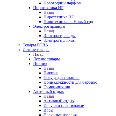
Новогодний парфюм
Пиротехника НГ
Назад
Пиротехника НГ
Пиротехника на Новый год
Электрогирлянды
Назад
Электрогирлянды
Электрогирлянды
Товары FORA
Летние товары
Назад
Летние товары
Пикник
Назад
Пикник
Посуда для пикника
Принадлежности для барбекю
Сумки-пикник
Активный отдых
Назад
Активный отдых
Игрушки пластиковые
Игры
Надувные изделия