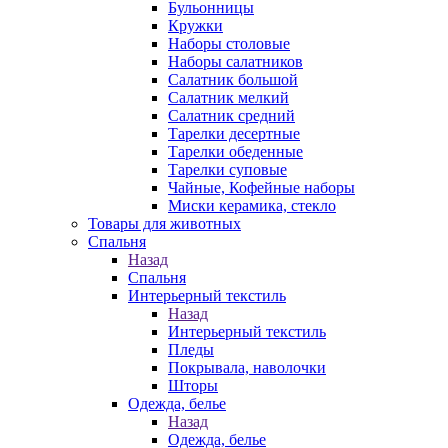
Бульонницы
Кружки
Наборы столовые
Наборы салатников
Салатник большой
Салатник мелкий
Салатник средний
Тарелки десертные
Тарелки обеденные
Тарелки суповые
Чайные, Кофейные наборы
Миски керамика, стекло
Товары для животных
Спальня
Назад
Спальня
Интерьерный текстиль
Назад
Интерьерный текстиль
Пледы
Покрывала, наволочки
Шторы
Одежда, белье
Назад
Одежда, белье