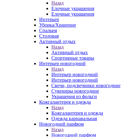
Назад
Елочные украшения
Елочные украшения
Интерьер
Уборка/Хранение
Спальня
Столовая
Активный отдых
Назад
Активный отдых
Спортивные товары
Интерьер новогодний
Назад
Интерьер новогодний
Интерьер новогодний
Свечи, подсвечники новогодние
Сувениры новогодние
Украшения из фольги
Кожгалантерея и одежда
Назад
Кожгалантерея и одежда
Одежда карнавальная
Новогодний парфюм
Назад
Новогодний парфюм