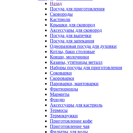
Назад
Посуда для приготовления
Сковороды
Кастрюли
Крышки для сковород
Аксессуары для сковород
Посуда для выпечки
Посуда для запекания
Одноразовая посуда для духовки
Котлы, баки столовые
Ковши, молочники
Казаны, утятницы металл
Наборы посуды для приготовления
Соковарки
Скороварки
Пароварки, мантоварки
Фритюрницы
Мармиты
Фондю
Аксессуары для кастрюль
Термосы
Термокружки
Приготовление кофе
Приготовление чая
Фильтры для воды