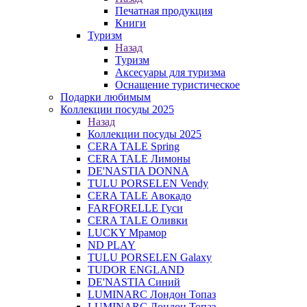
Печатная продукция
Книги
Туризм
Назад
Туризм
Аксесуары для туризма
Оснащение туристическое
Подарки любимым
Коллекции посуды 2025
Назад
Коллекции посуды 2025
CERA TALE Spring
CERA TALE Лимоны
DE'NASTIA DONNA
TULU PORSELEN Vendy
CERA TALE Авокадо
FARFORELLE Гуси
CERA TALE Оливки
LUCKY Мрамор
ND PLAY
TULU PORSELEN Galaxy
TUDOR ENGLAND
DE'NASTIA Синий
LUMINARC Лондон Топаз
LUMINARC Лондон Топаз