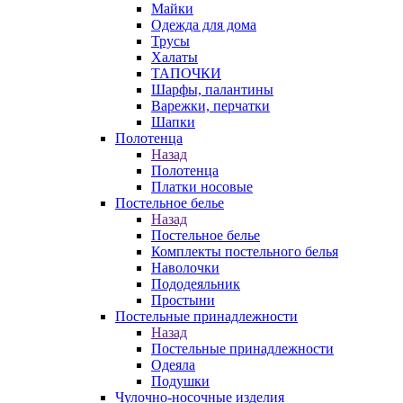
Майки
Одежда для дома
Трусы
Халаты
ТАПОЧКИ
Шарфы, палантины
Варежки, перчатки
Шапки
Полотенца
Назад
Полотенца
Платки носовые
Постельное белье
Назад
Постельное белье
Комплекты постельного белья
Наволочки
Пододеяльник
Простыни
Постельные принадлежности
Назад
Постельные принадлежности
Одеяла
Подушки
Чулочно-носочные изделия