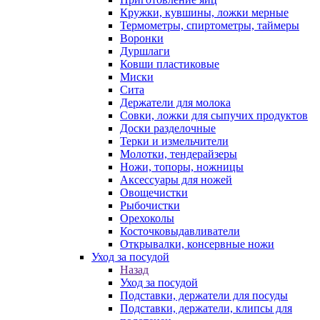
Кружки, кувшины, ложки мерные
Термометры, спиртометры, таймеры
Воронки
Дуршлаги
Ковши пластиковые
Миски
Сита
Держатели для молока
Совки, ложки для сыпучих продуктов
Доски разделочные
Терки и измельчители
Молотки, тендерайзеры
Ножи, топоры, ножницы
Аксессуары для ножей
Овощечистки
Рыбочистки
Орехоколы
Косточковыдавливатели
Открывалки, консервные ножи
Уход за посудой
Назад
Уход за посудой
Подставки, держатели для посуды
Подставки, держатели, клипсы для