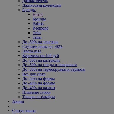
Дачная мебель
Джинсовая коллекция
Бренды
Назад
Бренды
Polaris
Redmond
Tefal
Taller
До -50% на текстиль
Сдуваем цены до -40%
Цвета лета
Керамика по 169 руб
До -50% на кастрюли
До -50% на пледы и покрывала
До -50% на термокружки и термосы
Все для уюта
До -50% на формы
До -40% на формы
До -40% на казаны
Пляжные сумки
Товары из бамбука
Акции
Статус заказа