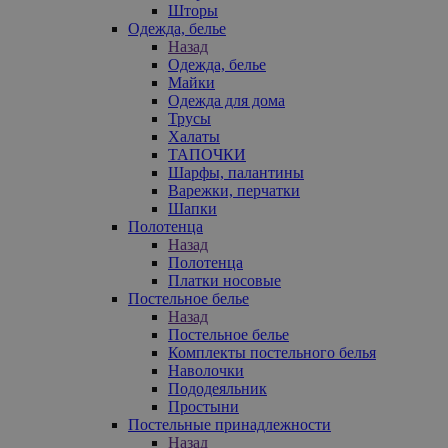
Шторы
Одежда, белье
Назад
Одежда, белье
Майки
Одежда для дома
Трусы
Халаты
ТАПОЧКИ
Шарфы, палантины
Варежки, перчатки
Шапки
Полотенца
Назад
Полотенца
Платки носовые
Постельное белье
Назад
Постельное белье
Комплекты постельного белья
Наволочки
Пододеяльник
Простыни
Постельные принадлежности
Назад