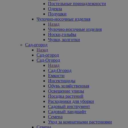
Постельные принадлежности
Одеяла
Подушки
Чулочно-носочные изделия
Назад
Чулочно-носочные изделия
Носки,гольфы
Чулки, колготки
Сад-огород
Назад
Сад-огород
Сад-Огород
Назад
Сад-Огород
Емкости
Инсектициды
Обувь хозяйственная
Освещение улицы
Посадка растений
Расходники для уборки
Садовый инструмент
Садовый ландшафт
Семена
Уход за комнатными растениями
Семена