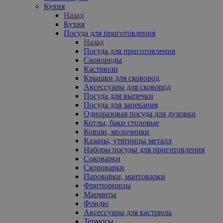
Кухня
Назад
Кухня
Посуда для приготовления
Назад
Посуда для приготовления
Сковороды
Кастрюли
Крышки для сковород
Аксессуары для сковород
Посуда для выпечки
Посуда для запекания
Одноразовая посуда для духовки
Котлы, баки столовые
Ковши, молочники
Казаны, утятницы металл
Наборы посуды для приготовления
Соковарки
Скороварки
Пароварки, мантоварки
Фритюрницы
Мармиты
Фондю
Аксессуары для кастрюль
Термосы