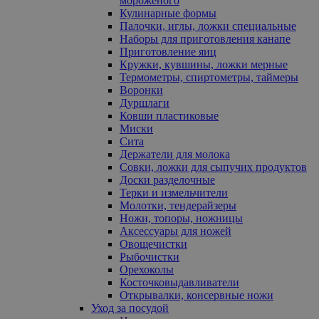
мороженого
Кулинарные формы
Палочки, иглы, ложки специальные
Наборы для приготовления канапе
Приготовление яиц
Кружки, кувшины, ложки мерные
Термометры, спиртометры, таймеры
Воронки
Дуршлаги
Ковши пластиковые
Миски
Сита
Держатели для молока
Совки, ложки для сыпучих продуктов
Доски разделочные
Терки и измельчители
Молотки, тендерайзеры
Ножи, топоры, ножницы
Аксессуары для ножей
Овощечистки
Рыбочистки
Орехоколы
Косточковыдавливатели
Открывалки, консервные ножи
Уход за посудой