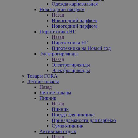
Одежда карнавальная
Новогодний парфюм
Назад
Новогодний парфюм
Новогодний парфюм
Пиротехника НГ
Назад
Пиротехника НГ
Пиротехника на Новый год
Электрогирлянды
Назад
Электрогирлянды
Электрогирлянды
Товары FORA
Летние товары
Назад
Летние товары
Пикник
Назад
Пикник
Посуда для пикника
Принадлежности для барбекю
Сумки-пикник
Активный отдых
Назад