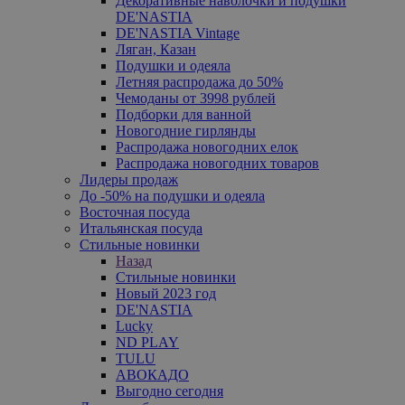
Декоративные наволочки и подушки
DE'NASTIA
DE'NASTIA Vintage
Ляган, Казан
Подушки и одеяла
Летняя распродажа до 50%
Чемоданы от 3998 рублей
Подборки для ванной
Новогодние гирлянды
Распродажа новогодних елок
Распродажа новогодних товаров
Лидеры продаж
До -50% на подушки и одеяла
Восточная посуда
Итальянская посуда
Стильные новинки
Назад
Стильные новинки
Новый 2023 год
DE'NASTIA
Lucky
ND PLAY
TULU
АВОКАДО
Выгодно сегодня