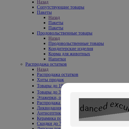
Назад
Сопутствующие товары
Пакеты
Назад
Пакеты
Пакеты
Продовольственные товары
Назад
Продовольственные товары
Кондитерские изделия
Корма для животных
Напитки
Распродажа остатков
Назад
Распродажа остатков
Хиты продаж
Товары до 199₽
Товары до 399₽
Этажерки, обувницы
Распродажа текстиля до -50%
Ликвидация до -70%
Антисептики
Керамика по 129 руб
Скидки до 70%
Детские товары