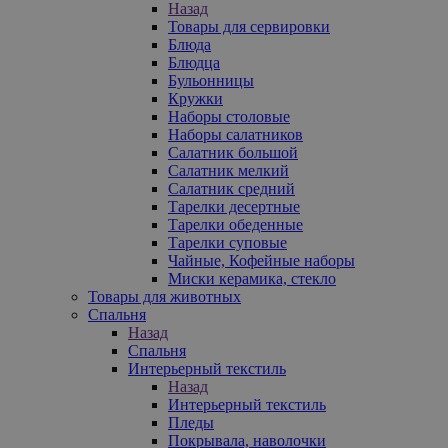
Назад
Товары для сервировки
Блюда
Блюдца
Бульонницы
Кружки
Наборы столовые
Наборы салатников
Салатник большой
Салатник мелкий
Салатник средний
Тарелки десертные
Тарелки обеденные
Тарелки суповые
Чайные, Кофейные наборы
Миски керамика, стекло
Товары для животных
Спальня
Назад
Спальня
Интерьерный текстиль
Назад
Интерьерный текстиль
Пледы
Покрывала, наволочки