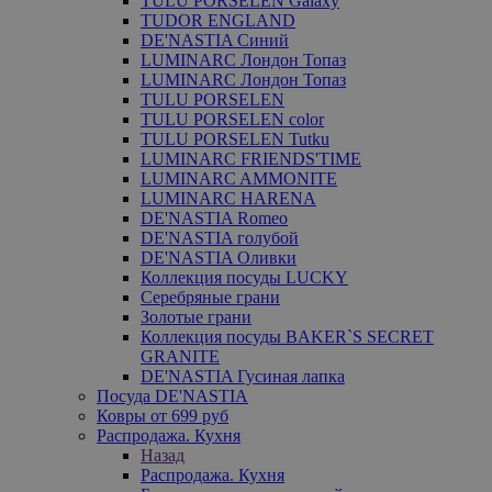
TULU PORSELEN Galaxy
TUDOR ENGLAND
DE'NASTIA Синий
LUMINARC Лондон Топаз
LUMINARC Лондон Топаз
TULU PORSELEN
TULU PORSELEN color
TULU PORSELEN Tutku
LUMINARC FRIENDS'TIME
LUMINARC AMMONITE
LUMINARC HARENA
DE'NASTIA Romeo
DE'NASTIA голубой
DE'NASTIA Оливки
Коллекция посуды LUCKY
Серебряные грани
Золотые грани
Коллекция посуды BAKER`S SECRET
GRANITE
DE'NASTIA Гусиная лапка
Посуда DE'NASTIA
Ковры от 699 руб
Распродажа. Кухня
Назад
Распродажа. Кухня