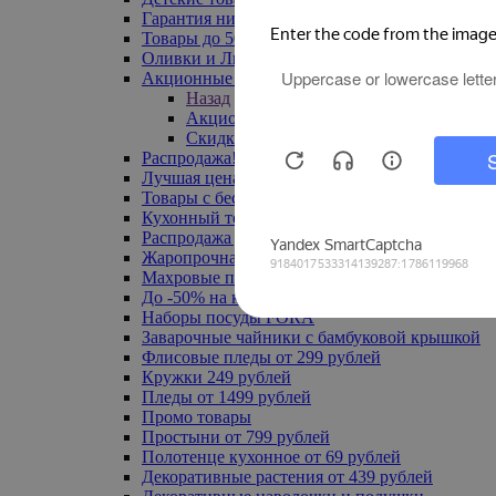
Гарантия низкой цены
Товары до 500 руб
Оливки и Лимоны
Акционные товары
Назад
Акционные товары
Скидка 20% по промокоду
Распродажа! Ульяновск до -70%
Лучшая цена
Товары с бесплатной доставкой
Кухонный текстиль
Распродажа до -50%
Жаропрочная посуда
Махровые полотенца
До -50% на ковры
Наборы посуды FORA
Заварочные чайники с бамбуковой крышкой
Флисовые пледы от 299 рублей
Кружки 249 рублей
Пледы от 1499 рублей
Промо товары
Простыни от 799 рублей
Полотенце кухонное от 69 рублей
Декоративные растения от 439 рублей