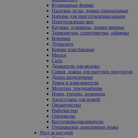
Кулинарные формы
Палочки, иглы, ложки специальные
Наборы для приготовления канапе
Приготовление яиц
Кружки, кувшины, ложки мерные
Термометры, спиртометры, таймеры
Воронки
Дуршлаги
Ковши пластиковые
Миски
Сита
Держатели для молока
Совки, ложки для сыпучих продуктов
Доски разделочные
Терки и измельчители
Молотки, тендерайзеры
Ножи, топоры, ножницы
Аксессуары для ножей
Овощечистки
Рыбочистки
Орехоколы
Косточковыдавливатели
Открывалки, консервные ножи
Уход за посудой