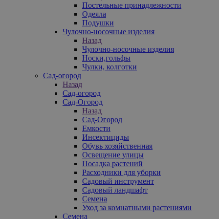
Постельные принадлежности
Одеяла
Подушки
Чулочно-носочные изделия
Назад
Чулочно-носочные изделия
Носки,гольфы
Чулки, колготки
Сад-огород
Назад
Сад-огород
Сад-Огород
Назад
Сад-Огород
Емкости
Инсектициды
Обувь хозяйственная
Освещение улицы
Посадка растений
Расходники для уборки
Садовый инструмент
Садовый ландшафт
Семена
Уход за комнатными растениями
Семена