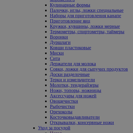
Кулинарные формы
Палочки, иглы, ложки специальные
Наборы для приготовления канапе
Приготовление яиц
Кружки, кувшины, ложки мерные
Термометры, спиртометры, таймеры
Воронки
Дуршлаги
Ковши пластиковые
Миски
Сита
Держатели для молока
Совки, ложки для сыпучих продуктов
Доски разделочные
Терки и измельчители
Молотки, тендерайзеры
Ножи, топоры, ножницы
Аксессуары для ножей
Овощечистки
Рыбочистки
Орехоколы
Косточковыдавливатели
Открывалки, консервные ножи
Уход за посудой