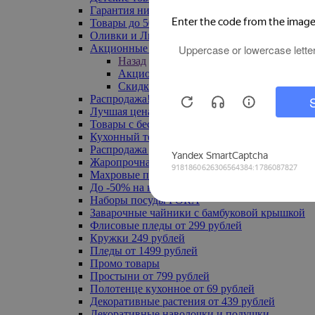
Гарантия низкой цены
Товары до 500 руб
Оливки и Лимоны
Акционные товары
Назад
Акционные товары
Скидка 20% по промокоду
Распродажа! Ульяновск до -70%
Лучшая цена
Товары с бесплатной доставкой
Кухонный текстиль
Распродажа до -50%
Жаропрочная посуда
Махровые полотенца
До -50% на ковры
Наборы посуды FORA
Заварочные чайники с бамбуковой крышкой
Флисовые пледы от 299 рублей
Кружки 249 рублей
Пледы от 1499 рублей
Промо товары
Простыни от 799 рублей
Полотенце кухонное от 69 рублей
Декоративные растения от 439 рублей
Декоративные наволочки и подушки