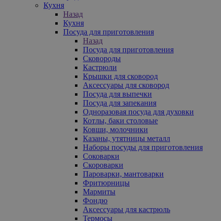
Кухня
Назад
Кухня
Посуда для приготовления
Назад
Посуда для приготовления
Сковороды
Кастрюли
Крышки для сковород
Аксессуары для сковород
Посуда для выпечки
Посуда для запекания
Одноразовая посуда для духовки
Котлы, баки столовые
Ковши, молочники
Казаны, утятницы металл
Наборы посуды для приготовления
Соковарки
Скороварки
Пароварки, мантоварки
Фритюрницы
Мармиты
Фондю
Аксессуары для кастрюль
Термосы