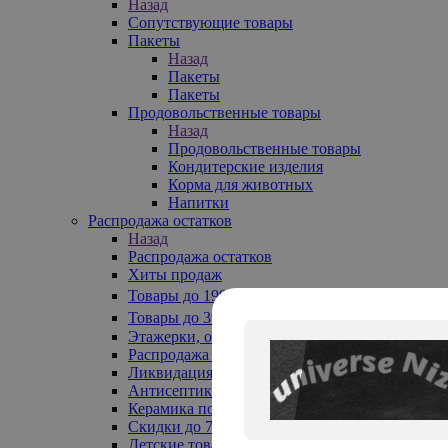
Назад
Сопутствующие товары
Пакеты
Назад
Пакеты
Пакеты
Продовольственные товары
Назад
Продовольственные товары
Кондитерские изделия
Корма для животных
Напитки
Распродажа остатков
Назад
Распродажа остатков
Хиты продаж
Товары до 199₽
Товары до 399₽
Этажерки, обувницы
Распродажа текстиля до -50%
Ликвидация до -70%
Антисептики
Керамика по 129 руб
Скидки до 70%
Детские товары