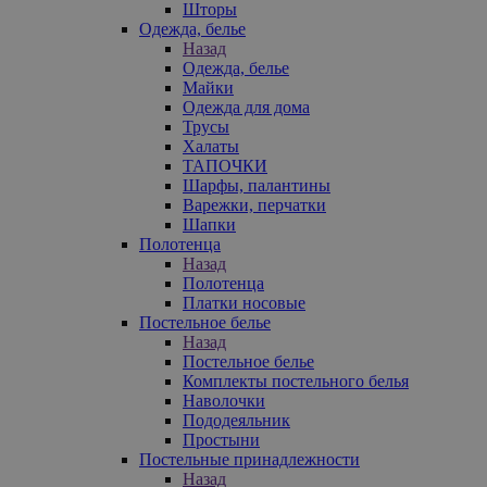
Шторы
Одежда, белье
Назад
Одежда, белье
Майки
Одежда для дома
Трусы
Халаты
ТАПОЧКИ
Шарфы, палантины
Варежки, перчатки
Шапки
Полотенца
Назад
Полотенца
Платки носовые
Постельное белье
Назад
Постельное белье
Комплекты постельного белья
Наволочки
Пододеяльник
Простыни
Постельные принадлежности
Назад