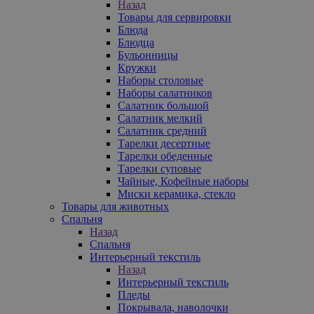
Назад
Товары для сервировки
Блюда
Блюдца
Бульонницы
Кружки
Наборы столовые
Наборы салатников
Салатник большой
Салатник мелкий
Салатник средний
Тарелки десертные
Тарелки обеденные
Тарелки суповые
Чайные, Кофейные наборы
Миски керамика, стекло
Товары для животных
Спальня
Назад
Спальня
Интерьерный текстиль
Назад
Интерьерный текстиль
Пледы
Покрывала, наволочки