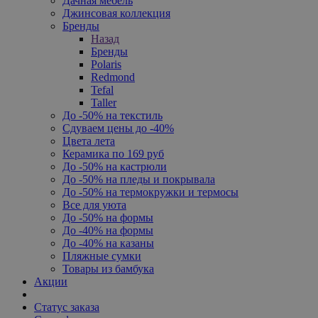
Дачная мебель
Джинсовая коллекция
Бренды
Назад
Бренды
Polaris
Redmond
Tefal
Taller
До -50% на текстиль
Сдуваем цены до -40%
Цвета лета
Керамика по 169 руб
До -50% на кастрюли
До -50% на пледы и покрывала
До -50% на термокружки и термосы
Все для уюта
До -50% на формы
До -40% на формы
До -40% на казаны
Пляжные сумки
Товары из бамбука
Акции
Статус заказа