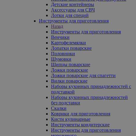
Детские контейнеры
Аксессуары для СВЧ
Лотки для специй
Инструменты для приготовления
Назад
Инструменты для приготовления
Венчики
Картофелемялки
Лопатки поварские
Половники
Шумовки
Щипцы поварские
Ложки поварские
Ложки поварские для спагетти
Вилки поварские
Наборы кухонных принадлежностей с
подставкой
Наборы кухонных принадлежностей
без подставки
Скалки
Коврики для приготовления
Кисти кулинарные
Инструменты кондитерские
Инструменты для приготовления
мороженого