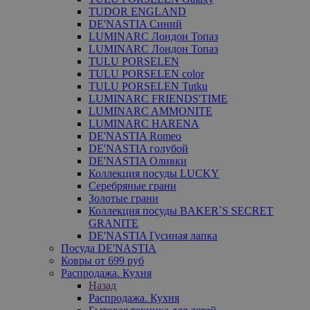
TUDOR ENGLAND
DE'NASTIA Синий
LUMINARC Лондон Топаз
LUMINARC Лондон Топаз
TULU PORSELEN
TULU PORSELEN color
TULU PORSELEN Tutku
LUMINARC FRIENDS'TIME
LUMINARC AMMONITE
LUMINARC HARENA
DE'NASTIA Romeo
DE'NASTIA голубой
DE'NASTIA Оливки
Коллекция посуды LUCKY
Серебряные грани
Золотые грани
Коллекция посуды BAKER`S SECRET
GRANITE
DE'NASTIA Гусиная лапка
Посуда DE'NASTIA
Ковры от 699 руб
Распродажа. Кухня
Назад
Распродажа. Кухня