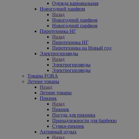
Одежда карнавальная
Новогодний парфюм
Назад
Новогодний парфюм
Новогодний парфюм
Пиротехника НГ
Назад
Пиротехника НГ
Пиротехника на Новый год
Электрогирлянды
Назад
Электрогирлянды
Электрогирлянды
Товары FORA
Летние товары
Назад
Летние товары
Пикник
Назад
Пикник
Посуда для пикника
Принадлежности для барбекю
Сумки-пикник
Активный отдых
Назад