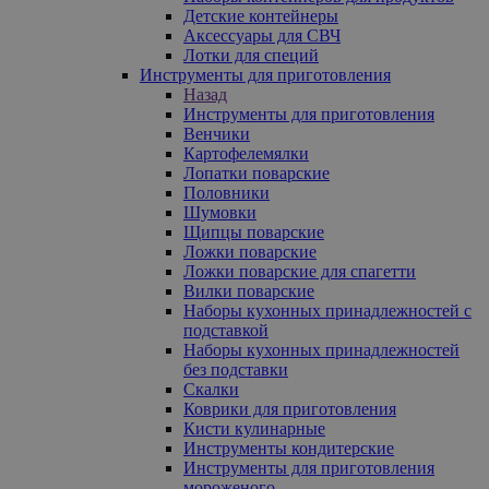
Детские контейнеры
Аксессуары для СВЧ
Лотки для специй
Инструменты для приготовления
Назад
Инструменты для приготовления
Венчики
Картофелемялки
Лопатки поварские
Половники
Шумовки
Щипцы поварские
Ложки поварские
Ложки поварские для спагетти
Вилки поварские
Наборы кухонных принадлежностей с
подставкой
Наборы кухонных принадлежностей
без подставки
Скалки
Коврики для приготовления
Кисти кулинарные
Инструменты кондитерские
Инструменты для приготовления
мороженого