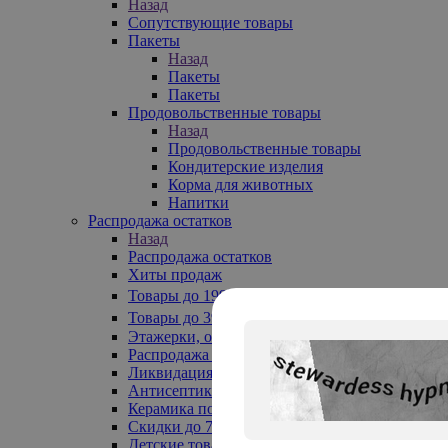
Назад
Сопутствующие товары
Пакеты
Назад
Пакеты
Пакеты
Продовольственные товары
Назад
Продовольственные товары
Кондитерские изделия
Корма для животных
Напитки
Распродажа остатков
Назад
Распродажа остатков
Хиты продаж
Товары до 199₽
Товары до 399₽
Этажерки, обувницы
Распродажа текстиля до -50%
Ликвидация до -70%
Антисептики
Керамика по 129 руб
Скидки до 70%
Детские товары