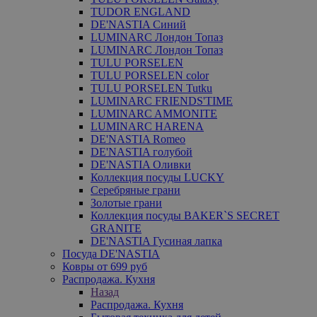
TUDOR ENGLAND
DE'NASTIA Синий
LUMINARC Лондон Топаз
LUMINARC Лондон Топаз
TULU PORSELEN
TULU PORSELEN color
TULU PORSELEN Tutku
LUMINARC FRIENDS'TIME
LUMINARC AMMONITE
LUMINARC HARENA
DE'NASTIA Romeo
DE'NASTIA голубой
DE'NASTIA Оливки
Коллекция посуды LUCKY
Серебряные грани
Золотые грани
Коллекция посуды BAKER`S SECRET
GRANITE
DE'NASTIA Гусиная лапка
Посуда DE'NASTIA
Ковры от 699 руб
Распродажа. Кухня
Назад
Распродажа. Кухня