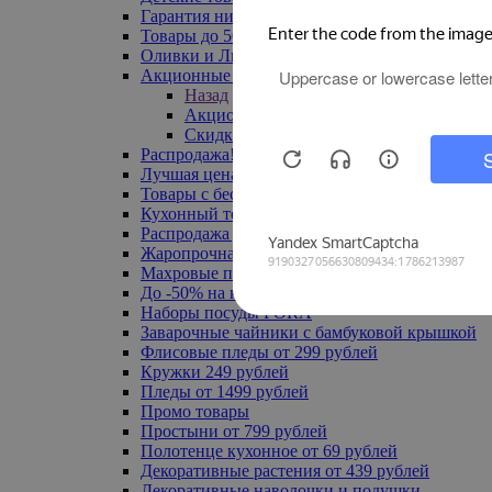
Гарантия низкой цены
Товары до 500 руб
Оливки и Лимоны
Акционные товары
Назад
Акционные товары
Скидка 20% по промокоду
Распродажа! Ульяновск до -70%
Лучшая цена
Товары с бесплатной доставкой
Кухонный текстиль
Распродажа до -50%
Жаропрочная посуда
Махровые полотенца
До -50% на ковры
Наборы посуды FORA
Заварочные чайники с бамбуковой крышкой
Флисовые пледы от 299 рублей
Кружки 249 рублей
Пледы от 1499 рублей
Промо товары
Простыни от 799 рублей
Полотенце кухонное от 69 рублей
Декоративные растения от 439 рублей
Декоративные наволочки и подушки