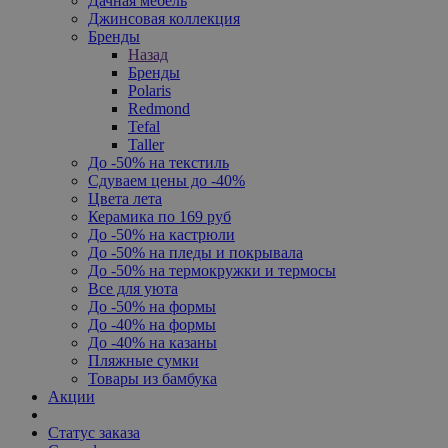
Дачная мебель
Джинсовая коллекция
Бренды
Назад
Бренды
Polaris
Redmond
Tefal
Taller
До -50% на текстиль
Сдуваем цены до -40%
Цвета лета
Керамика по 169 руб
До -50% на кастрюли
До -50% на пледы и покрывала
До -50% на термокружки и термосы
Все для уюта
До -50% на формы
До -40% на формы
До -40% на казаны
Пляжные сумки
Товары из бамбука
Акции
Статус заказа