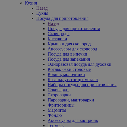
Кухня
Назад
Кухня
Посуда для приготовления
Назад
Посуда для приготовления
Сковороды
Кастрюли
Крышки для сковород
Аксессуары для сковород
Посуда для выпечки
Посуда для запекания
Одноразовая посуда для духовки
Котлы, баки столовые
Ковши, молочники
Казаны, утятницы металл
Наборы посуды для приготовления
Соковарки
Скороварки
Пароварки, мантоварки
Фритюрницы
Мармиты
Фондю
Аксессуары для кастрюль
Термосы