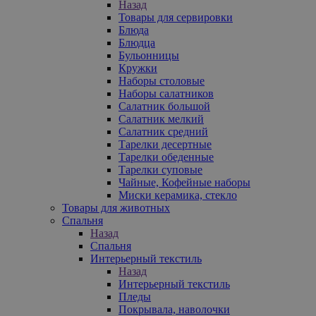
Назад
Товары для сервировки
Блюда
Блюдца
Бульонницы
Кружки
Наборы столовые
Наборы салатников
Салатник большой
Салатник мелкий
Салатник средний
Тарелки десертные
Тарелки обеденные
Тарелки суповые
Чайные, Кофейные наборы
Миски керамика, стекло
Товары для животных
Спальня
Назад
Спальня
Интерьерный текстиль
Назад
Интерьерный текстиль
Пледы
Покрывала, наволочки