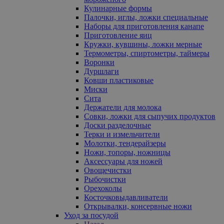
Кулинарные формы
Палочки, иглы, ложки специальные
Наборы для приготовления канапе
Приготовление яиц
Кружки, кувшины, ложки мерные
Термометры, спиртометры, таймеры
Воронки
Дуршлаги
Ковши пластиковые
Миски
Сита
Держатели для молока
Совки, ложки для сыпучих продуктов
Доски разделочные
Терки и измельчители
Молотки, тендерайзеры
Ножи, топоры, ножницы
Аксессуары для ножей
Овощечистки
Рыбочистки
Орехоколы
Косточковыдавливатели
Открывалки, консервные ножи
Уход за посудой