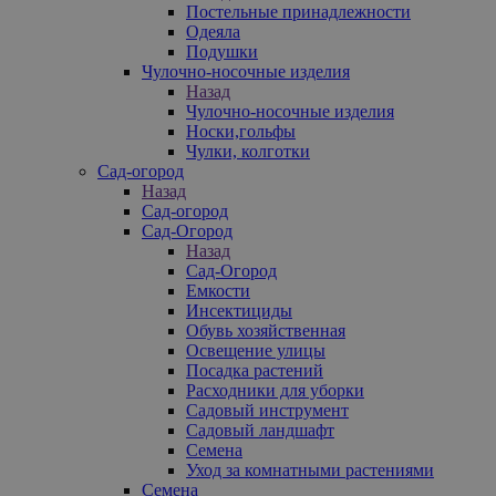
Постельные принадлежности
Одеяла
Подушки
Чулочно-носочные изделия
Назад
Чулочно-носочные изделия
Носки,гольфы
Чулки, колготки
Сад-огород
Назад
Сад-огород
Сад-Огород
Назад
Сад-Огород
Емкости
Инсектициды
Обувь хозяйственная
Освещение улицы
Посадка растений
Расходники для уборки
Садовый инструмент
Садовый ландшафт
Семена
Уход за комнатными растениями
Семена