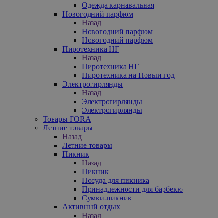
Одежда карнавальная
Новогодний парфюм
Назад
Новогодний парфюм
Новогодний парфюм
Пиротехника НГ
Назад
Пиротехника НГ
Пиротехника на Новый год
Электрогирлянды
Назад
Электрогирлянды
Электрогирлянды
Товары FORA
Летние товары
Назад
Летние товары
Пикник
Назад
Пикник
Посуда для пикника
Принадлежности для барбекю
Сумки-пикник
Активный отдых
Назад