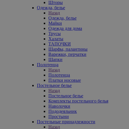
Шторы
Одежда, белье
Назад
Одежда, белье
Майки
Одежда для дома
Трусы
Халаты
ТАПОЧКИ
Шарфы, палантины
Варежки, перчатки
Шапки
Полотенца
Назад
Полотенца
Платки носовые
Постельное белье
Назад
Постельное белье
Комплекты постельного белья
Наволочки
Пододеяльник
Простыни
Постельные принадлежности
Назад