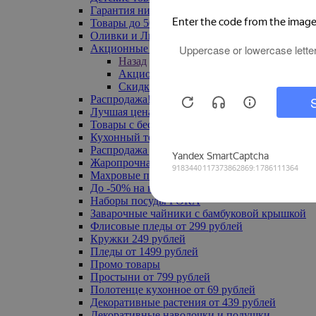
Гарантия низкой цены
Товары до 500 руб
Оливки и Лимоны
Акционные товары
Назад
Акционные товары
Скидка 20% по промокоду
Распродажа! Ульяновск до -70%
Лучшая цена
Товары с бесплатной доставкой
Кухонный текстиль
Распродажа до -50%
Жаропрочная посуда
Махровые полотенца
До -50% на ковры
Наборы посуды FORA
Заварочные чайники с бамбуковой крышкой
Флисовые пледы от 299 рублей
Кружки 249 рублей
Пледы от 1499 рублей
Промо товары
Простыни от 799 рублей
Полотенце кухонное от 69 рублей
Декоративные растения от 439 рублей
Декоративные наволочки и подушки