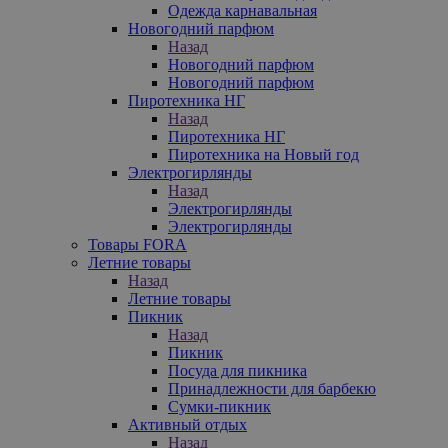
Одежда карнавальная
Новогодний парфюм
Назад
Новогодний парфюм
Новогодний парфюм
Пиротехника НГ
Назад
Пиротехника НГ
Пиротехника на Новый год
Электрогирлянды
Назад
Электрогирлянды
Электрогирлянды
Товары FORA
Летние товары
Назад
Летние товары
Пикник
Назад
Пикник
Посуда для пикника
Принадлежности для барбекю
Сумки-пикник
Активный отдых
Назад