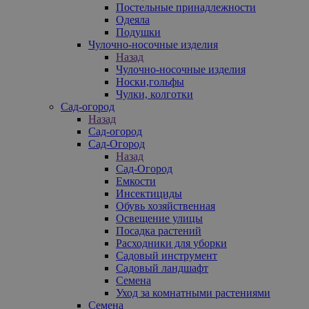
Постельные принадлежности
Одеяла
Подушки
Чулочно-носочные изделия
Назад
Чулочно-носочные изделия
Носки,гольфы
Чулки, колготки
Сад-огород
Назад
Сад-огород
Сад-Огород
Назад
Сад-Огород
Емкости
Инсектициды
Обувь хозяйственная
Освещение улицы
Посадка растений
Расходники для уборки
Садовый инструмент
Садовый ландшафт
Семена
Уход за комнатными растениями
Семена