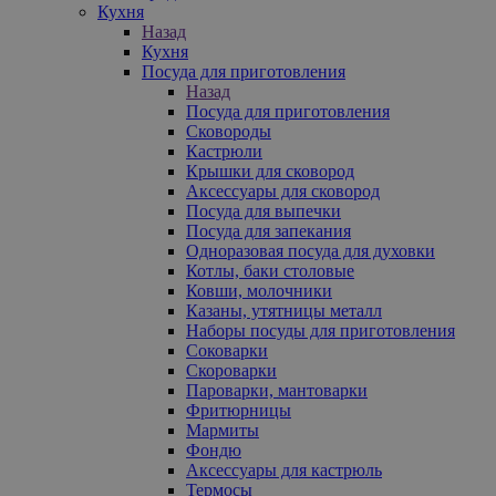
Кухня
Назад
Кухня
Посуда для приготовления
Назад
Посуда для приготовления
Сковороды
Кастрюли
Крышки для сковород
Аксессуары для сковород
Посуда для выпечки
Посуда для запекания
Одноразовая посуда для духовки
Котлы, баки столовые
Ковши, молочники
Казаны, утятницы металл
Наборы посуды для приготовления
Соковарки
Скороварки
Пароварки, мантоварки
Фритюрницы
Мармиты
Фондю
Аксессуары для кастрюль
Термосы