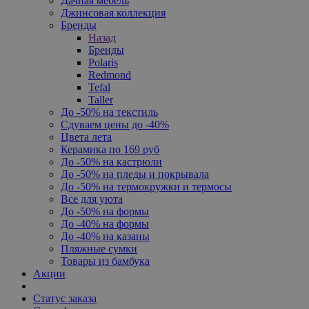
Дачная мебель
Джинсовая коллекция
Бренды
Назад
Бренды
Polaris
Redmond
Tefal
Taller
До -50% на текстиль
Сдуваем цены до -40%
Цвета лета
Керамика по 169 руб
До -50% на кастрюли
До -50% на пледы и покрывала
До -50% на термокружки и термосы
Все для уюта
До -50% на формы
До -40% на формы
До -40% на казаны
Пляжные сумки
Товары из бамбука
Акции
Статус заказа