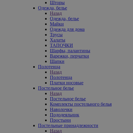
Шторы
Одежда, белье
Назад
Одежда, белье
Майки
Одежда для дома
Трусы
Халаты
ТАПОЧКИ
Шарфы, палантины
Варежки, перчатки
Шапки
Полотенца
Назад
Полотенца
Платки носовые
Постельное белье
Назад
Постельное белье
Комплекты постельного белья
Наволочки
Пододеяльник
Простыни
Постельные принадлежности
Назад