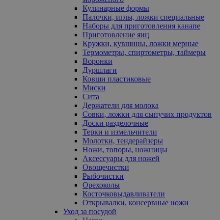
Кулинарные формы
Палочки, иглы, ложки специальные
Наборы для приготовления канапе
Приготовление яиц
Кружки, кувшины, ложки мерные
Термометры, спиртометры, таймеры
Воронки
Дуршлаги
Ковши пластиковые
Миски
Сита
Держатели для молока
Совки, ложки для сыпучих продуктов
Доски разделочные
Терки и измельчители
Молотки, тендерайзеры
Ножи, топоры, ножницы
Аксессуары для ножей
Овощечистки
Рыбочистки
Орехоколы
Косточковыдавливатели
Открывалки, консервные ножи
Уход за посудой