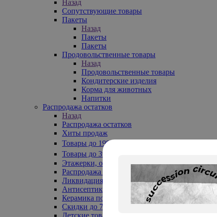
Назад
Сопутствующие товары
Пакеты
Назад
Пакеты
Пакеты
Продовольственные товары
Назад
Продовольственные товары
Кондитерские изделия
Корма для животных
Напитки
Распродажа остатков
Назад
Распродажа остатков
Хиты продаж
Товары до 199₽
Товары до 399₽
Этажерки, обувницы
Распродажа текстиля до -50%
Ликвидация до -70%
Антисептики
Керамика по 129 руб
Скидки до 70%
Детские товары