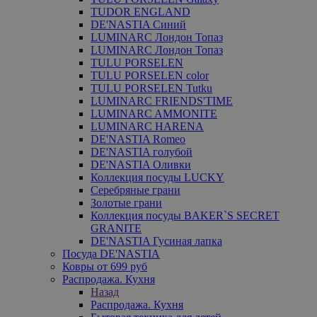
TUDOR ENGLAND
DE'NASTIA Синий
LUMINARC Лондон Топаз
LUMINARC Лондон Топаз
TULU PORSELEN
TULU PORSELEN color
TULU PORSELEN Tutku
LUMINARC FRIENDS'TIME
LUMINARC AMMONITE
LUMINARC HARENA
DE'NASTIA Romeo
DE'NASTIA голубой
DE'NASTIA Оливки
Коллекция посуды LUCKY
Серебряные грани
Золотые грани
Коллекция посуды BAKER`S SECRET
GRANITE
DE'NASTIA Гусиная лапка
Посуда DE'NASTIA
Ковры от 699 руб
Распродажа. Кухня
Назад
Распродажа. Кухня