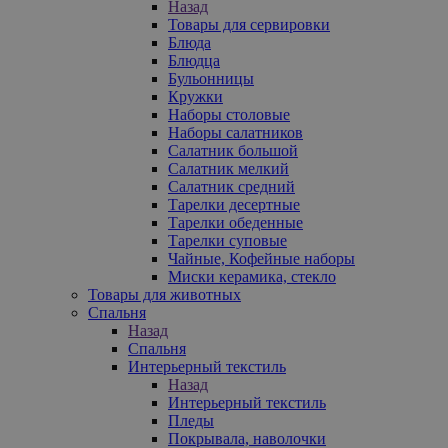
Назад
Товары для сервировки
Блюда
Блюдца
Бульонницы
Кружки
Наборы столовые
Наборы салатников
Салатник большой
Салатник мелкий
Салатник средний
Тарелки десертные
Тарелки обеденные
Тарелки суповые
Чайные, Кофейные наборы
Миски керамика, стекло
Товары для животных
Спальня
Назад
Спальня
Интерьерный текстиль
Назад
Интерьерный текстиль
Пледы
Покрывала, наволочки