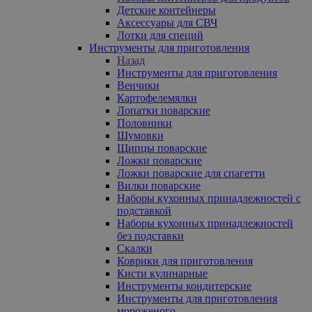
Детские контейнеры
Аксессуары для СВЧ
Лотки для специй
Инструменты для приготовления
Назад
Инструменты для приготовления
Венчики
Картофелемялки
Лопатки поварские
Половники
Шумовки
Щипцы поварские
Ложки поварские
Ложки поварские для спагетти
Вилки поварские
Наборы кухонных принадлежностей с
подставкой
Наборы кухонных принадлежностей
без подставки
Скалки
Коврики для приготовления
Кисти кулинарные
Инструменты кондитерские
Инструменты для приготовления
мороженого