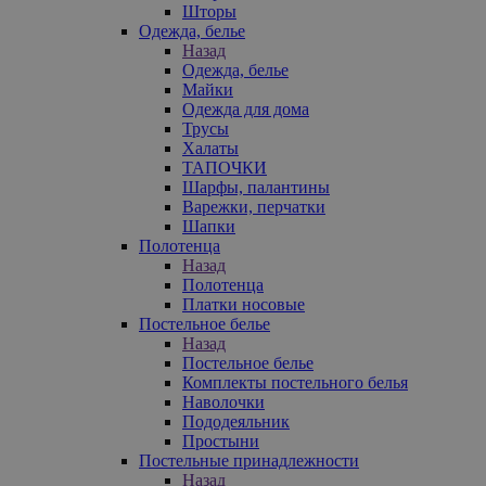
Шторы
Одежда, белье
Назад
Одежда, белье
Майки
Одежда для дома
Трусы
Халаты
ТАПОЧКИ
Шарфы, палантины
Варежки, перчатки
Шапки
Полотенца
Назад
Полотенца
Платки носовые
Постельное белье
Назад
Постельное белье
Комплекты постельного белья
Наволочки
Пододеяльник
Простыни
Постельные принадлежности
Назад