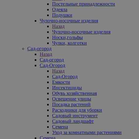
Постельные принадлежности
Одеяла
Подушки
Чулочно-носочные изделия
Назад
Чулочно-носочные изделия
Носки,гольфы
Чулки, колготки
Сад-огород
Назад
Сад-огород
Сад-Огород
Назад
Сад-Огород
Емкости
Инсектициды
Обувь хозяйственная
Освещение улицы
Посадка растений
Расходники для уборки
Садовый инструмент
Садовый ландшафт
Семена
Уход за комнатными растениями
Семена