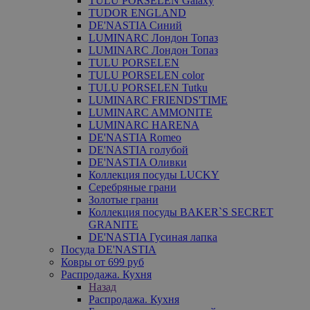
TULU PORSELEN Galaxy
TUDOR ENGLAND
DE'NASTIA Синий
LUMINARC Лондон Топаз
LUMINARC Лондон Топаз
TULU PORSELEN
TULU PORSELEN color
TULU PORSELEN Tutku
LUMINARC FRIENDS'TIME
LUMINARC AMMONITE
LUMINARC HARENA
DE'NASTIA Romeo
DE'NASTIA голубой
DE'NASTIA Оливки
Коллекция посуды LUCKY
Серебряные грани
Золотые грани
Коллекция посуды BAKER`S SECRET
GRANITE
DE'NASTIA Гусиная лапка
Посуда DE'NASTIA
Ковры от 699 руб
Распродажа. Кухня
Назад
Распродажа. Кухня