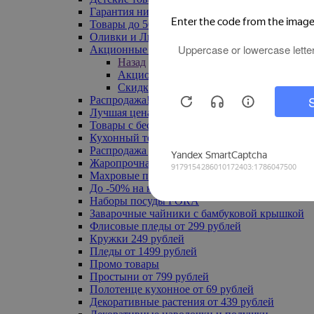
Гарантия низкой цены
Товары до 500 руб
Оливки и Лимоны
Акционные товары
Назад
Акционные товары
Скидка 20% по промокоду
Распродажа! Ульяновск до -70%
Лучшая цена
Товары с бесплатной доставкой
Кухонный текстиль
Распродажа до -50%
Жаропрочная посуда
Махровые полотенца
До -50% на ковры
Наборы посуды FORA
Заварочные чайники с бамбуковой крышкой
Флисовые пледы от 299 рублей
Кружки 249 рублей
Пледы от 1499 рублей
Промо товары
Простыни от 799 рублей
Полотенце кухонное от 69 рублей
Декоративные растения от 439 рублей