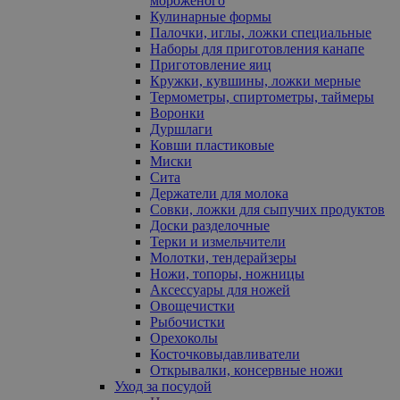
мороженого
Кулинарные формы
Палочки, иглы, ложки специальные
Наборы для приготовления канапе
Приготовление яиц
Кружки, кувшины, ложки мерные
Термометры, спиртометры, таймеры
Воронки
Дуршлаги
Ковши пластиковые
Миски
Сита
Держатели для молока
Совки, ложки для сыпучих продуктов
Доски разделочные
Терки и измельчители
Молотки, тендерайзеры
Ножи, топоры, ножницы
Аксессуары для ножей
Овощечистки
Рыбочистки
Орехоколы
Косточковыдавливатели
Открывалки, консервные ножи
Уход за посудой