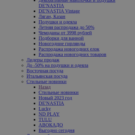
Декоративные наволочки и подушки
DE'NASTIA
DE'NASTIA Vintage
Ляган, Казан
Подушки и одеяла
Летняя распродажа до 50%
Чемоданы от 3998 рублей
Подборки для ванной
Новогодние гирлянды
Распродажа новогодних елок
Распродажа новогодних товаров
Лидеры продаж
До -50% на подушки и одеяла
Восточная посуда
Итальянская посуда
Стильные новинки
Назад
Стильные новинки
Новый 2023 год
DE'NASTIA
Lucky
ND PLAY
TULU
АВОКАДО
Выгодно сегодня