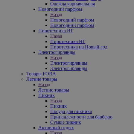
Одежда карнавальная
Новогодний парфюм
Назад
Новогодний парфюм
Новогодний парфюм
Пиротехника НГ
Назад
Пиротехника НГ
Пиротехника на Новый год
Электрогирлянды
Назад
Электрогирлянды
Электрогирлянды
Товары FORA
Летние товары
Назад
Летние товары
Пикник
Назад
Пикник
Посуда для пикника
Принадлежности для барбекю
Сумки-пикник
Активный отдых
Назад