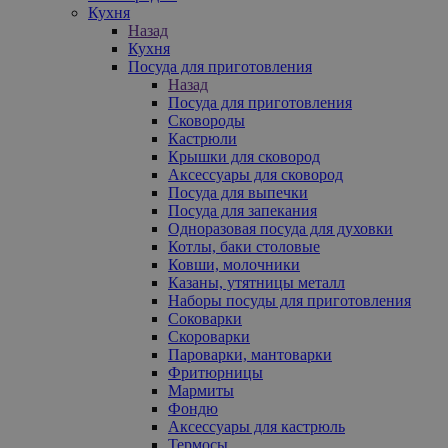
Кухня
Назад
Кухня
Посуда для приготовления
Назад
Посуда для приготовления
Сковороды
Кастрюли
Крышки для сковород
Аксессуары для сковород
Посуда для выпечки
Посуда для запекания
Одноразовая посуда для духовки
Котлы, баки столовые
Ковши, молочники
Казаны, утятницы металл
Наборы посуды для приготовления
Соковарки
Скороварки
Пароварки, мантоварки
Фритюрницы
Мармиты
Фондю
Аксессуары для кастрюль
Термосы