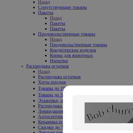
Назад
Сопутствующие товары
Пакеты
Назад
Пакеты
Пакеты
Продовольственные товары
Назад
Продовольственные товары
Кондитерские изделия
Корма для животных
Напитки
Распродажа остатков
Назад
Распродажа остатков
Хиты продаж
Товары до 199₽
Товары до 399₽
Этажерки, обувницы
Распродажа текстиля до -50%
Ликвидация до -70%
Антисептики
Керамика по 129 руб
Скидки до 70%
Детские товары