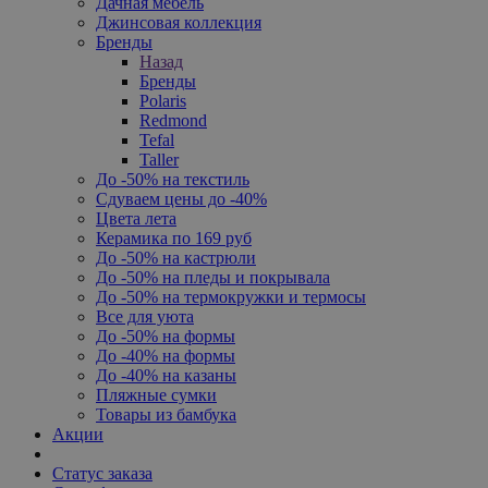
Дачная мебель
Джинсовая коллекция
Бренды
Назад
Бренды
Polaris
Redmond
Tefal
Taller
До -50% на текстиль
Сдуваем цены до -40%
Цвета лета
Керамика по 169 руб
До -50% на кастрюли
До -50% на пледы и покрывала
До -50% на термокружки и термосы
Все для уюта
До -50% на формы
До -40% на формы
До -40% на казаны
Пляжные сумки
Товары из бамбука
Акции
Статус заказа