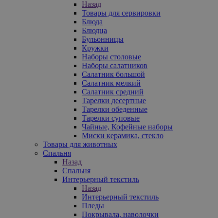
Назад
Товары для сервировки
Блюда
Блюдца
Бульонницы
Кружки
Наборы столовые
Наборы салатников
Салатник большой
Салатник мелкий
Салатник средний
Тарелки десертные
Тарелки обеденные
Тарелки суповые
Чайные, Кофейные наборы
Миски керамика, стекло
Товары для животных
Спальня
Назад
Спальня
Интерьерный текстиль
Назад
Интерьерный текстиль
Пледы
Покрывала, наволочки