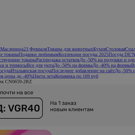
я
Масленица
23 Февраля
Товары для животных
Кухня
Столовая
Спа
е товары
Подарки любимым
Коллекции посуды 2025
Посуда DE'
ствующие товары
Распродажа остатков
До -50% на подушки и оде
ки и термосы
Все для уюта
До -50% на формы
До -40% на формы
В
осуда
Итальянская посуда
Последнее добавление на сайт
До -50% 
м цены до -40%
Цвета лета
Керамика по 169 руб
тик CN0659-2RZ