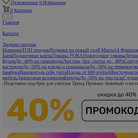
Отложенные
0
Избранное
0
Корзина
Главная
-
Каталог
-
Лидеры продаж
Новинки
ТОП продаж
Подарки на новый год
8 Марта
14 Феврал
Баня
Подарочные карты
Товары FORA
Новогодние товары
Летни
Кухня
До -40% на сковороды
Люстры, бра, споты до - 80%
Сопут
кастрюли
До -50% на пледы и покрывала
До -50% на термокруж
бамбука
Нановогодь себе уюта
Пледы от 699 рублей
Восточная п
мебель
Джинсовая коллекция
Бренды
До -50% на текстиль
Сдувае
-
Подставка под ёрш для унитаза Тренд Прованс бежевый плас