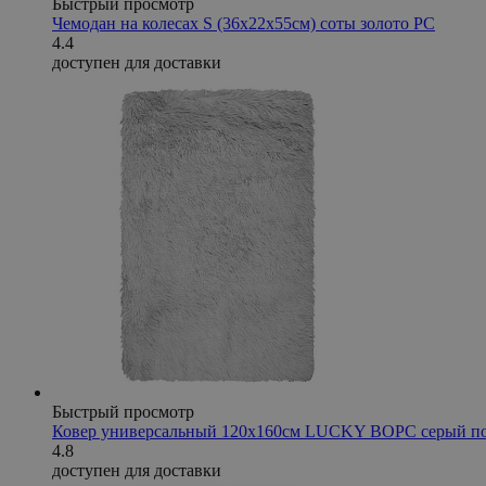
Быстрый просмотр
Чемодан на колесах S (36х22х55см) соты золото PC
4.4
доступен для доставки
Быстрый просмотр
Ковер универсальный 120х160см LUCKY ВОРС серый по
4.8
доступен для доставки