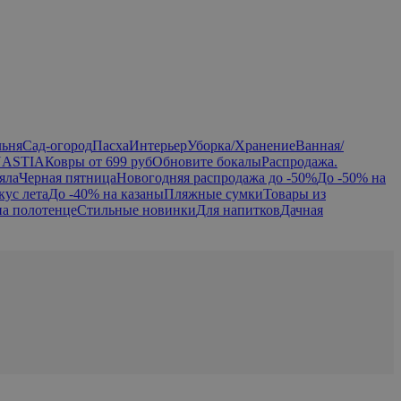
льня
Сад-огород
Пасха
Интерьер
Уборка/Хранение
Ванная/
NASTIA
Ковры от 699 руб
Обновите бокалы
Распродажа.
яла
Черная пятница
Новогодняя распродажа до -50%
До -50% на
кус лета
До -40% на казаны
Пляжные сумки
Товары из
на полотенце
Стильные новинки
Для напитков
Дачная