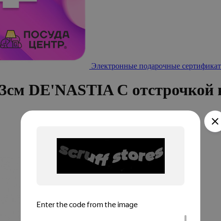
Электронные подарочные сертификат
33см DE'NASTIA С отстрочкой