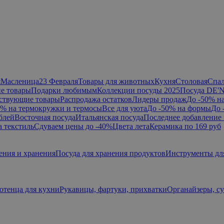
я
Масленица
23 Февраля
Товары для животных
Кухня
Столовая
Спа
е товары
Подарки любимым
Коллекции посуды 2025
Посуда DE'
ствующие товары
Распродажа остатков
Лидеры продаж
До -50% н
0% на термокружки и термосы
Все для уюта
До -50% на формы
До 
блей
Восточная посуда
Итальянская посуда
Последнее добавление 
а текстиль
Сдуваем цены до -40%
Цвета лета
Керамика по 169 руб
ения и хранения
Посуда для хранения продуктов
Инструменты дл
отенца для кухни
Рукавицы, фартуки, прихватки
Органайзеры, с