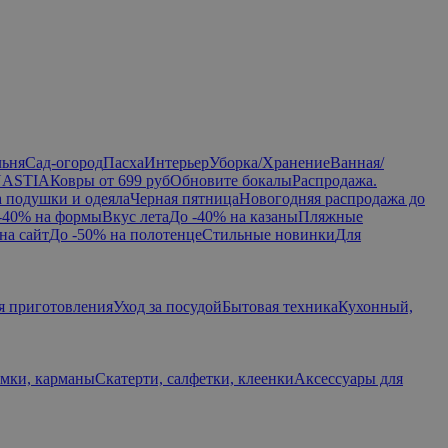
льня
Сад-огород
Пасха
Интерьер
Уборка/Хранение
Ванная/
NASTIA
Ковры от 699 руб
Обновите бокалы
Распродажа.
а подушки и одеяла
Черная пятница
Новогодняя распродажа до
-40% на формы
Вкус лета
До -40% на казаны
Пляжные
на сайт
До -50% на полотенце
Стильные новинки
Для
я приготовления
Уход за посудой
Бытовая техника
Кухонный,
умки, карманы
Скатерти, салфетки, клеенки
Аксессуары для