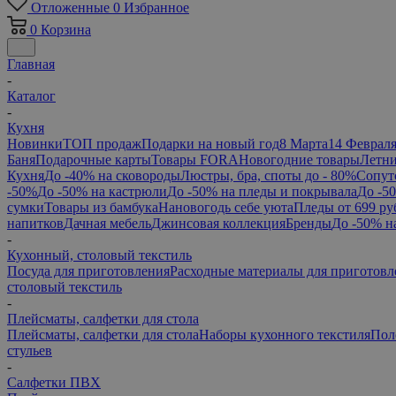
Отложенные
0
Избранное
0
Корзина
Главная
-
Каталог
-
Кухня
Новинки
ТОП продаж
Подарки на новый год
8 Марта
14 Феврал
Баня
Подарочные карты
Товары FORA
Новогодние товары
Летни
Кухня
До -40% на сковороды
Люстры, бра, споты до - 80%
Сопут
-50%
До -50% на кастрюли
До -50% на пледы и покрывала
До -5
сумки
Товары из бамбука
Нановогодь себе уюта
Пледы от 699 ру
напитков
Дачная мебель
Джинсовая коллекция
Бренды
До -50% н
-
Кухонный, столовый текстиль
Посуда для приготовления
Расходные материалы для приготовл
столовый текстиль
-
Плейсматы, салфетки для стола
Плейсматы, салфетки для стола
Наборы кухонного текстиля
Пол
стульев
-
Салфетки ПВХ