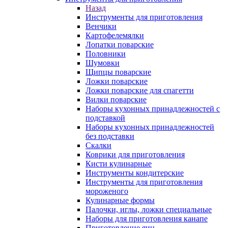
Назад
Инструменты для приготовления
Венчики
Картофелемялки
Лопатки поварские
Половники
Шумовки
Щипцы поварские
Ложки поварские
Ложки поварские для спагетти
Вилки поварские
Наборы кухонных принадлежностей с
подставкой
Наборы кухонных принадлежностей
без подставки
Скалки
Коврики для приготовления
Кисти кулинарные
Инструменты кондитерские
Инструменты для приготовления
мороженого
Кулинарные формы
Палочки, иглы, ложки специальные
Наборы для приготовления канапе
Приготовление яиц