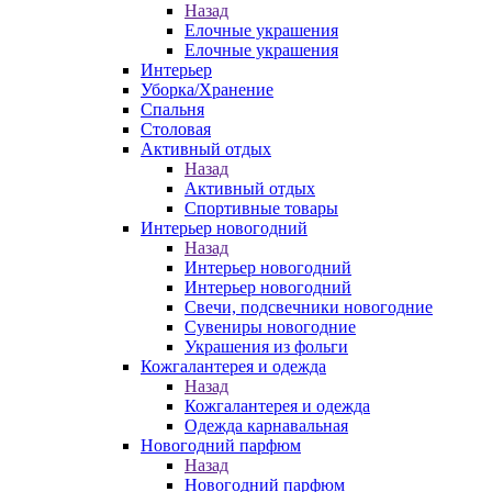
Назад
Елочные украшения
Елочные украшения
Интерьер
Уборка/Хранение
Спальня
Столовая
Активный отдых
Назад
Активный отдых
Спортивные товары
Интерьер новогодний
Назад
Интерьер новогодний
Интерьер новогодний
Свечи, подсвечники новогодние
Сувениры новогодние
Украшения из фольги
Кожгалантерея и одежда
Назад
Кожгалантерея и одежда
Одежда карнавальная
Новогодний парфюм
Назад
Новогодний парфюм