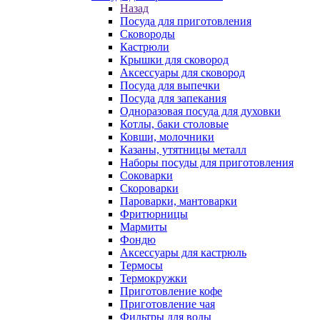
Назад
Посуда для приготовления
Сковороды
Кастрюли
Крышки для сковород
Аксессуары для сковород
Посуда для выпечки
Посуда для запекания
Одноразовая посуда для духовки
Котлы, баки столовые
Ковши, молочники
Казаны, утятницы металл
Наборы посуды для приготовления
Соковарки
Скороварки
Пароварки, мантоварки
Фритюрницы
Мармиты
Фондю
Аксессуары для кастрюль
Термосы
Термокружки
Приготовление кофе
Приготовление чая
Фильтры для воды