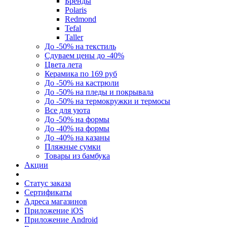
Бренды
Polaris
Redmond
Tefal
Taller
До -50% на текстиль
Сдуваем цены до -40%
Цвета лета
Керамика по 169 руб
До -50% на кастрюли
До -50% на пледы и покрывала
До -50% на термокружки и термосы
Все для уюта
До -50% на формы
До -40% на формы
До -40% на казаны
Пляжные сумки
Товары из бамбука
Акции
Статус заказа
Сертификаты
Адреса магазинов
Приложение iOS
Приложение Android