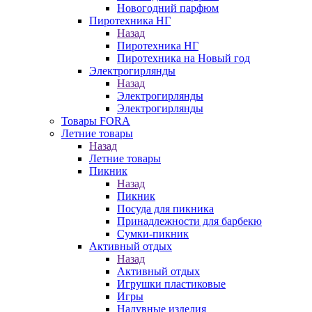
Новогодний парфюм
Пиротехника НГ
Назад
Пиротехника НГ
Пиротехника на Новый год
Электрогирлянды
Назад
Электрогирлянды
Электрогирлянды
Товары FORA
Летние товары
Назад
Летние товары
Пикник
Назад
Пикник
Посуда для пикника
Принадлежности для барбекю
Сумки-пикник
Активный отдых
Назад
Активный отдых
Игрушки пластиковые
Игры
Надувные изделия