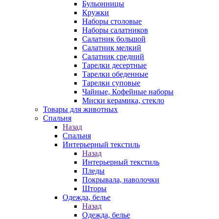
Бульонницы
Кружки
Наборы столовые
Наборы салатников
Салатник большой
Салатник мелкий
Салатник средний
Тарелки десертные
Тарелки обеденные
Тарелки суповые
Чайные, Кофейные наборы
Миски керамика, стекло
Товары для животных
Спальня
Назад
Спальня
Интерьерный текстиль
Назад
Интерьерный текстиль
Пледы
Покрывала, наволочки
Шторы
Одежда, белье
Назад
Одежда, белье