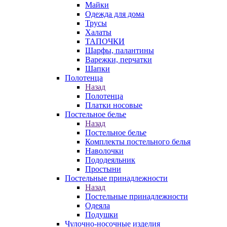
Майки
Одежда для дома
Трусы
Халаты
ТАПОЧКИ
Шарфы, палантины
Варежки, перчатки
Шапки
Полотенца
Назад
Полотенца
Платки носовые
Постельное белье
Назад
Постельное белье
Комплекты постельного белья
Наволочки
Пододеяльник
Простыни
Постельные принадлежности
Назад
Постельные принадлежности
Одеяла
Подушки
Чулочно-носочные изделия