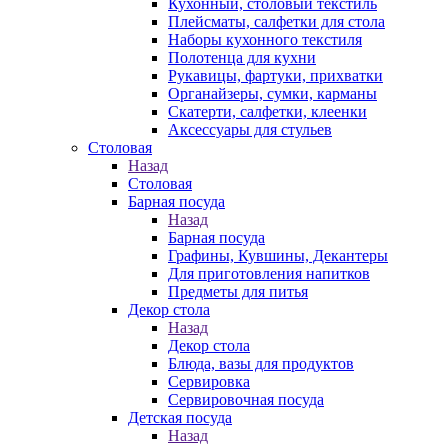
Кухонный, столовый текстиль
Плейсматы, салфетки для стола
Наборы кухонного текстиля
Полотенца для кухни
Рукавицы, фартуки, прихватки
Органайзеры, сумки, карманы
Скатерти, салфетки, клеенки
Аксессуары для стульев
Столовая
Назад
Столовая
Барная посуда
Назад
Барная посуда
Графины, Кувшины, Декантеры
Для приготовления напитков
Предметы для питья
Декор стола
Назад
Декор стола
Блюда, вазы для продуктов
Сервировка
Сервировочная посуда
Детская посуда
Назад