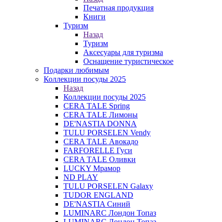
Печатная продукция
Книги
Туризм
Назад
Туризм
Аксесуары для туризма
Оснащение туристическое
Подарки любимым
Коллекции посуды 2025
Назад
Коллекции посуды 2025
CERA TALE Spring
CERA TALE Лимоны
DE'NASTIA DONNA
TULU PORSELEN Vendy
CERA TALE Авокадо
FARFORELLE Гуси
CERA TALE Оливки
LUCKY Мрамор
ND PLAY
TULU PORSELEN Galaxy
TUDOR ENGLAND
DE'NASTIA Синий
LUMINARC Лондон Топаз
LUMINARC Лондон Топаз