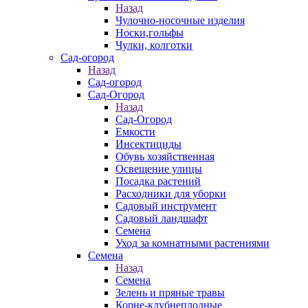
Назад
Чулочно-носочные изделия
Носки,гольфы
Чулки, колготки
Сад-огород
Назад
Сад-огород
Сад-Огород
Назад
Сад-Огород
Емкости
Инсектициды
Обувь хозяйственная
Освещение улицы
Посадка растений
Расходники для уборки
Садовый инструмент
Садовый ландшафт
Семена
Уход за комнатными растениями
Семена
Назад
Семена
Зелень и пряные травы
Корне-клубнеплодные