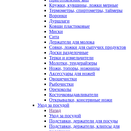
Кружки, кувшины, ложки мерные
Термометры, спиртометры, таймеры
Воронки
Дуршлаги
Ковши пластиковые
Миски
Сита
Держатели для молока
Совки, ложки для сыпучих продуктов
Доски разделочные
Терки и измельчители
Молотки, тендерайзеры
Ножи, топоры, ножницы
Аксессуары для ножей
Овощечистки
Рыбочистки
Орехоколы
Косточковыдавливатели
Открывалки, консервные ножи
Уход за посудой
Назад
Уход за посудой
Подставки, держатели для посуды
Подставки, держатели, клипсы для