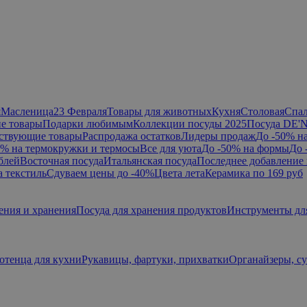
я
Масленица
23 Февраля
Товары для животных
Кухня
Столовая
Спа
е товары
Подарки любимым
Коллекции посуды 2025
Посуда DE'
ствующие товары
Распродажа остатков
Лидеры продаж
До -50% н
0% на термокружки и термосы
Все для уюта
До -50% на формы
До 
блей
Восточная посуда
Итальянская посуда
Последнее добавление 
а текстиль
Сдуваем цены до -40%
Цвета лета
Керамика по 169 руб
ения и хранения
Посуда для хранения продуктов
Инструменты дл
отенца для кухни
Рукавицы, фартуки, прихватки
Органайзеры, с