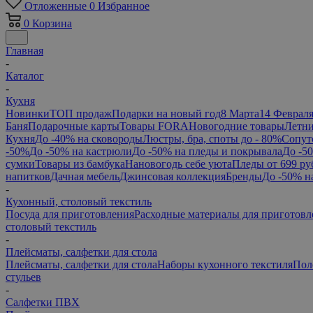
Отложенные
0
Избранное
0
Корзина
Главная
-
Каталог
-
Кухня
Новинки
ТОП продаж
Подарки на новый год
8 Марта
14 Феврал
Баня
Подарочные карты
Товары FORA
Новогодние товары
Летни
Кухня
До -40% на сковороды
Люстры, бра, споты до - 80%
Сопут
-50%
До -50% на кастрюли
До -50% на пледы и покрывала
До -5
сумки
Товары из бамбука
Нановогодь себе уюта
Пледы от 699 ру
напитков
Дачная мебель
Джинсовая коллекция
Бренды
До -50% н
-
Кухонный, столовый текстиль
Посуда для приготовления
Расходные материалы для приготовл
столовый текстиль
-
Плейсматы, салфетки для стола
Плейсматы, салфетки для стола
Наборы кухонного текстиля
Пол
стульев
-
Салфетки ПВХ