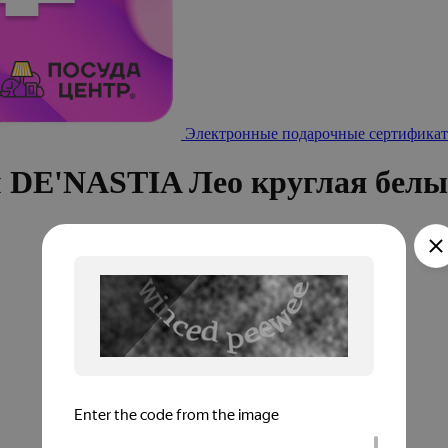
Электронные подарочные сертификат
м DE'NASTIA Лео круглая бел