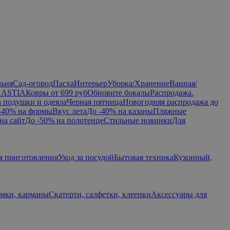
льня
Сад-огород
Пасха
Интерьер
Уборка/Хранение
Ванная/
NASTIA
Ковры от 699 руб
Обновите бокалы
Распродажа.
а подушки и одеяла
Черная пятница
Новогодняя распродажа до
-40% на формы
Вкус лета
До -40% на казаны
Пляжные
на сайт
До -50% на полотенце
Стильные новинки
Для
я приготовления
Уход за посудой
Бытовая техника
Кухонный,
умки, карманы
Скатерти, салфетки, клеенки
Аксессуары для