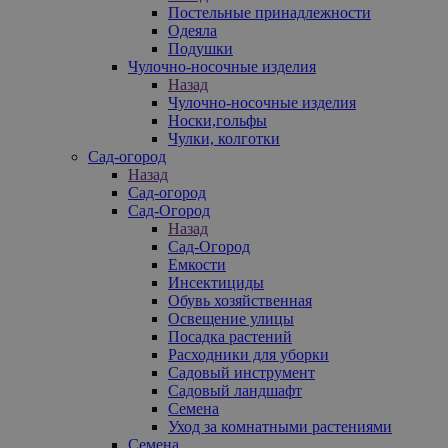
Постельные принадлежности
Одеяла
Подушки
Чулочно-носочные изделия
Назад
Чулочно-носочные изделия
Носки,гольфы
Чулки, колготки
Сад-огород
Назад
Сад-огород
Сад-Огород
Назад
Сад-Огород
Емкости
Инсектициды
Обувь хозяйственная
Освещение улицы
Посадка растений
Расходники для уборки
Садовый инструмент
Садовый ландшафт
Семена
Уход за комнатными растениями
Семена