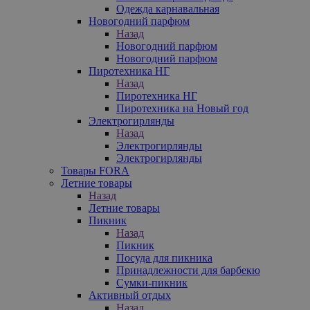
Одежда карнавальная
Новогодний парфюм
Назад
Новогодний парфюм
Новогодний парфюм
Пиротехника НГ
Назад
Пиротехника НГ
Пиротехника на Новый год
Электрогирлянды
Назад
Электрогирлянды
Электрогирлянды
Товары FORA
Летние товары
Назад
Летние товары
Пикник
Назад
Пикник
Посуда для пикника
Принадлежности для барбекю
Сумки-пикник
Активный отдых
Назад