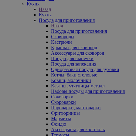
Кухня
Назад
Кухня
Посуда для приготовления
Назад
Посуда для приготовления
Сковороды
Кастрюли
Крышки для сковород
Аксессуары для сковород
Посуда для выпечки
Посуда для запекания
Одноразовая посуда для духовки
Котлы, баки столовые
Ковши, молочники
Казаны, утятницы металл
Наборы посуды для приготовления
Соковарки
Скороварки
Пароварки, мантоварки
Фритюрницы
Мармиты
Фондю
Аксессуары для кастрюль
Термосы