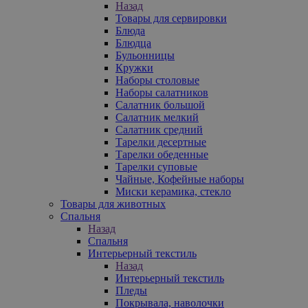
Назад
Товары для сервировки
Блюда
Блюдца
Бульонницы
Кружки
Наборы столовые
Наборы салатников
Салатник большой
Салатник мелкий
Салатник средний
Тарелки десертные
Тарелки обеденные
Тарелки суповые
Чайные, Кофейные наборы
Миски керамика, стекло
Товары для животных
Спальня
Назад
Спальня
Интерьерный текстиль
Назад
Интерьерный текстиль
Пледы
Покрывала, наволочки