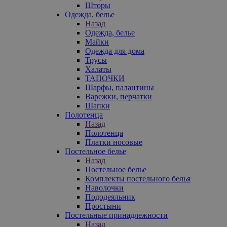
Шторы
Одежда, белье
Назад
Одежда, белье
Майки
Одежда для дома
Трусы
Халаты
ТАПОЧКИ
Шарфы, палантины
Варежки, перчатки
Шапки
Полотенца
Назад
Полотенца
Платки носовые
Постельное белье
Назад
Постельное белье
Комплекты постельного белья
Наволочки
Пододеяльник
Простыни
Постельные принадлежности
Назад