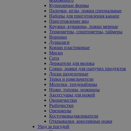
мороженого
Кулинарные формы
Палочки, иглы, ложки специальные
Наборы для приготовления канапе
Приготовление яиц
Кружки, кувшины, ложки мерные
Термометры, спиртометры, таймеры
Воронки
Дуршлаги
Ковши пластиковые
Миски
Сита
Держатели для молока
Совки, ложки для сыпучих продуктов
Доски разделочные
Терки и измельчители
Молотки, тендерайзеры
Ножи, топоры, ножницы
Аксессуары для ножей
Овощечистки
Рыбочистки
Орехоколы
Косточковыдавливатели
Открывалки, консервные ножи
Уход за посудой