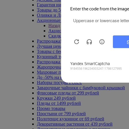
Гарантия низкой цены
Товары до 500 руб
Оливки и Лимоны
Акционные товары
Назад
Акционные товары
Скидка 20% по промокоду
Распродажа! Ульяновск до -70%
Лучшая цена
Товары с бесплатной доставкой
Кухонный текстиль
Распродажа до -50%
Жаропрочная посуда
Махровые полотенца
До -50% на ковры
Наборы посуды FORA
Заварочные чайники с бамбуковой крышкой
Флисовые пледы от 299 рублей
Кружки 249 рублей
Пледы от 1499 рублей
Промо товары
Простыни от 799 рублей
Полотенце кухонное от 69 рублей
Декоративные растения от 439 рублей