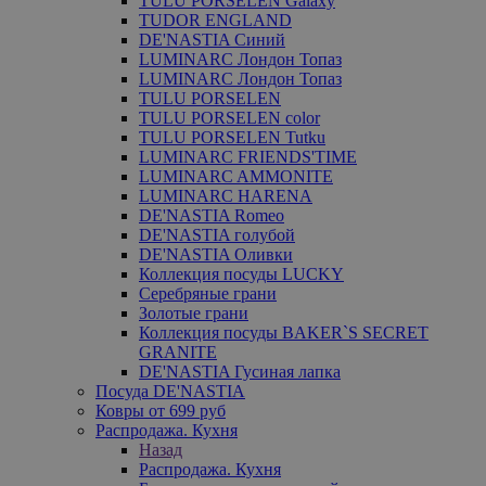
TULU PORSELEN Galaxy
TUDOR ENGLAND
DE'NASTIA Синий
LUMINARC Лондон Топаз
LUMINARC Лондон Топаз
TULU PORSELEN
TULU PORSELEN color
TULU PORSELEN Tutku
LUMINARC FRIENDS'TIME
LUMINARC AMMONITE
LUMINARC HARENA
DE'NASTIA Romeo
DE'NASTIA голубой
DE'NASTIA Оливки
Коллекция посуды LUCKY
Серебряные грани
Золотые грани
Коллекция посуды BAKER`S SECRET
GRANITE
DE'NASTIA Гусиная лапка
Посуда DE'NASTIA
Ковры от 699 руб
Распродажа. Кухня
Назад
Распродажа. Кухня