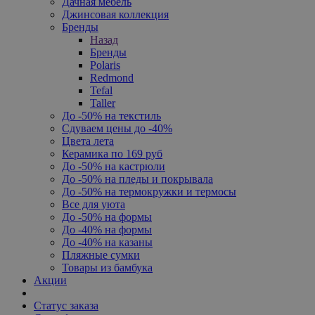
Дачная мебель
Джинсовая коллекция
Бренды
Назад
Бренды
Polaris
Redmond
Tefal
Taller
До -50% на текстиль
Сдуваем цены до -40%
Цвета лета
Керамика по 169 руб
До -50% на кастрюли
До -50% на пледы и покрывала
До -50% на термокружки и термосы
Все для уюта
До -50% на формы
До -40% на формы
До -40% на казаны
Пляжные сумки
Товары из бамбука
Акции
Статус заказа