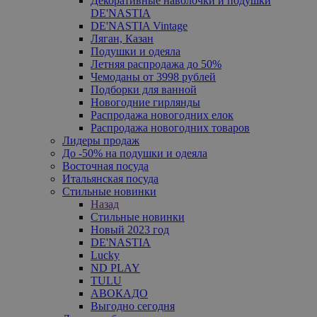
Декоративные наволочки и подушки
DE'NASTIA
DE'NASTIA Vintage
Ляган, Казан
Подушки и одеяла
Летняя распродажа до 50%
Чемоданы от 3998 рублей
Подборки для ванной
Новогодние гирлянды
Распродажа новогодних елок
Распродажа новогодних товаров
Лидеры продаж
До -50% на подушки и одеяла
Восточная посуда
Итальянская посуда
Стильные новинки
Назад
Стильные новинки
Новый 2023 год
DE'NASTIA
Lucky
ND PLAY
TULU
АВОКАДО
Выгодно сегодня