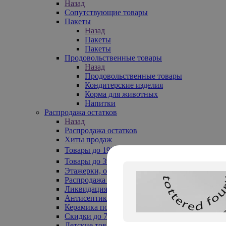
Назад
Сопутствующие товары
Пакеты
Назад
Пакеты
Пакеты
Продовольственные товары
Назад
Продовольственные товары
Кондитерские изделия
Корма для животных
Напитки
Распродажа остатков
Назад
Распродажа остатков
Хиты продаж
Товары до 199₽
Товары до 399₽
Этажерки, обувницы
Распродажа текстиля до -50%
Ликвидация до -70%
Антисептики
Керамика по 129 руб
Скидки до 70%
Детские товары