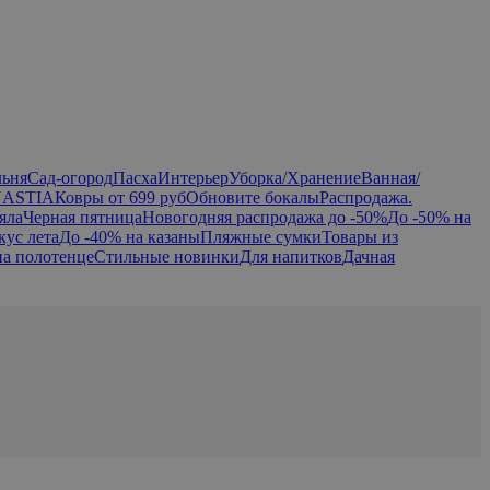
льня
Сад-огород
Пасха
Интерьер
Уборка/Хранение
Ванная/
NASTIA
Ковры от 699 руб
Обновите бокалы
Распродажа.
яла
Черная пятница
Новогодняя распродажа до -50%
До -50% на
кус лета
До -40% на казаны
Пляжные сумки
Товары из
на полотенце
Стильные новинки
Для напитков
Дачная