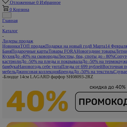
Отложенные
0
Избранное
0
Корзина
Главная
-
Каталог
-
Лидеры продаж
Новинки
ТОП продаж
Подарки на новый год
8 Марта
14 Феврал
Баня
Подарочные карты
Товары FORA
Новогодние товары
Летни
Кухня
До -40% на сковороды
Люстры, бра, споты до - 80%
Сопут
кастрюли
До -50% на пледы и покрывала
До -50% на термокруж
бамбука
Нановогодь себе уюта
Пледы от 699 рублей
Восточная п
мебель
Джинсовая коллекция
Бренды
До -50% на текстиль
Сдувае
-
Блюдце 14см LAGARD фарфор SH08093-2RZ