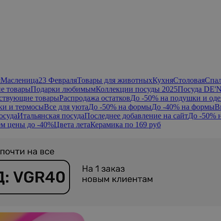
я
Масленица
23 Февраля
Товары для животных
Кухня
Столовая
Спа
е товары
Подарки любимым
Коллекции посуды 2025
Посуда DE'
ствующие товары
Распродажа остатков
До -50% на подушки и оде
ки и термосы
Все для уюта
До -50% на формы
До -40% на формы
В
осуда
Итальянская посуда
Последнее добавление на сайт
До -50% 
м цены до -40%
Цвета лета
Керамика по 169 руб