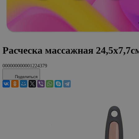
Расческа массажная 24,5х7,7
000000000001224379
Поделиться