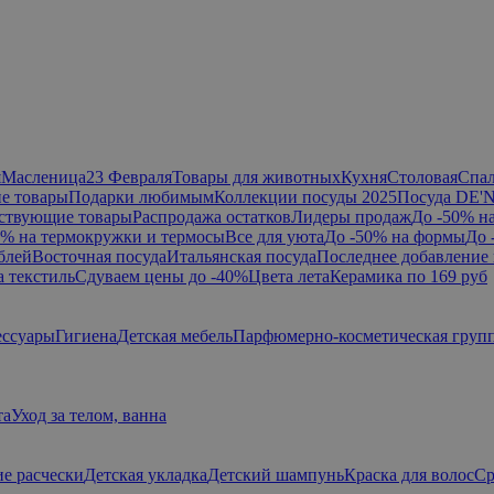
я
Масленица
23 Февраля
Товары для животных
Кухня
Столовая
Спа
е товары
Подарки любимым
Коллекции посуды 2025
Посуда DE'
ствующие товары
Распродажа остатков
Лидеры продаж
До -50% н
0% на термокружки и термосы
Все для уюта
До -50% на формы
До 
блей
Восточная посуда
Итальянская посуда
Последнее добавление 
а текстиль
Сдуваем цены до -40%
Цвета лета
Керамика по 169 руб
ессуары
Гигиена
Детская мебель
Парфюмерно-косметическая груп
та
Уход за телом, ванна
ие расчески
Детская укладка
Детский шампунь
Краска для волос
Ср