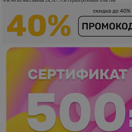
-
Расческа массажная 24,5х7,7см серый/розовый пластик