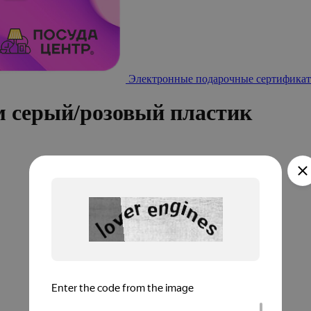
Электронные подарочные сертификат
см серый/розовый пластик