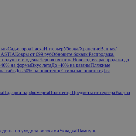
льня
Сад-огород
Пасха
Интерьер
Уборка/Хранение
Ванная/
NASTIA
Ковры от 699 руб
Обновите бокалы
Распродажа.
а подушки и одеяла
Черная пятница
Новогодняя распродажа до
-40% на формы
Вкус лета
До -40% на казаны
Пляжные
на сайт
До -50% на полотенце
Стильные новинки
Для
па
Подарки парфюмерия
Полотенца
Предметы интерьера
Уход за
едства по уходу за волосами
Укладка
Шампунь