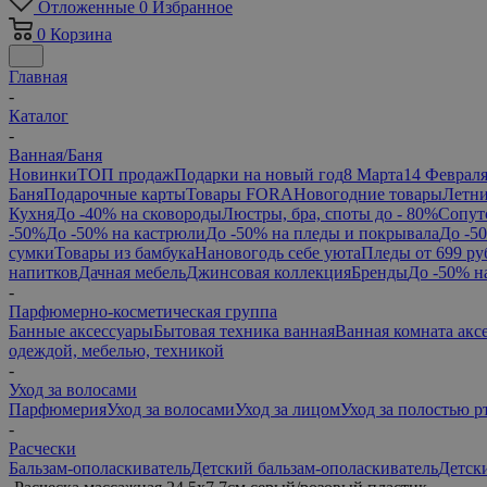
Отложенные
0
Избранное
0
Корзина
Главная
-
Каталог
-
Ванная/Баня
Новинки
ТОП продаж
Подарки на новый год
8 Марта
14 Феврал
Баня
Подарочные карты
Товары FORA
Новогодние товары
Летни
Кухня
До -40% на сковороды
Люстры, бра, споты до - 80%
Сопут
-50%
До -50% на кастрюли
До -50% на пледы и покрывала
До -5
сумки
Товары из бамбука
Нановогодь себе уюта
Пледы от 699 ру
напитков
Дачная мебель
Джинсовая коллекция
Бренды
До -50% н
-
Парфюмерно-косметическая группа
Банные аксессуары
Бытовая техника ванная
Ванная комната акс
одеждой, мебелью, техникой
-
Уход за волосами
Парфюмерия
Уход за волосами
Уход за лицом
Уход за полостью р
-
Расчески
Бальзам-ополаскиватель
Детский бальзам-ополаскиватель
Детск