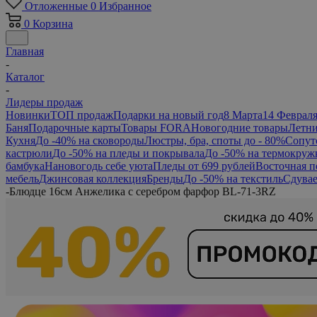
Отложенные
0
Избранное
0
Корзина
Главная
-
Каталог
-
Лидеры продаж
Новинки
ТОП продаж
Подарки на новый год
8 Марта
14 Феврал
Баня
Подарочные карты
Товары FORA
Новогодние товары
Летни
Кухня
До -40% на сковороды
Люстры, бра, споты до - 80%
Сопут
кастрюли
До -50% на пледы и покрывала
До -50% на термокруж
бамбука
Нановогодь себе уюта
Пледы от 699 рублей
Восточная п
мебель
Джинсовая коллекция
Бренды
До -50% на текстиль
Сдувае
-
Блюдце 16см Анжелика с серебром фарфор BL-71-3RZ