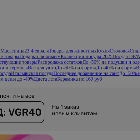
я
Масленица
23 Февраля
Товары для животных
Кухня
Столовая
Спа
е товары
Подарки любимым
Коллекции посуды 2025
Посуда DE'
ствующие товары
Распродажа остатков
До -50% на подушки и оде
ки и термосы
Все для уюта
До -50% на формы
До -40% на формы
В
осуда
Итальянская посуда
Последнее добавление на сайт
До -50% 
м цены до -40%
Цвета лета
Керамика по 169 руб