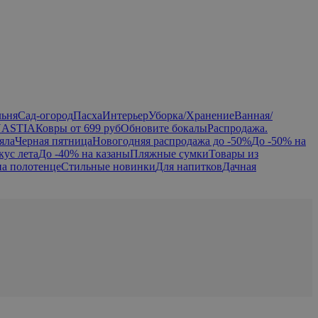
льня
Сад-огород
Пасха
Интерьер
Уборка/Хранение
Ванная/
NASTIA
Ковры от 699 руб
Обновите бокалы
Распродажа.
яла
Черная пятница
Новогодняя распродажа до -50%
До -50% на
кус лета
До -40% на казаны
Пляжные сумки
Товары из
на полотенце
Стильные новинки
Для напитков
Дачная