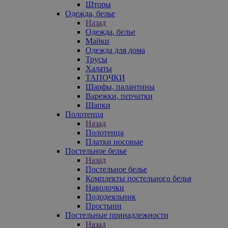
Шторы
Одежда, белье
Назад
Одежда, белье
Майки
Одежда для дома
Трусы
Халаты
ТАПОЧКИ
Шарфы, палантины
Варежки, перчатки
Шапки
Полотенца
Назад
Полотенца
Платки носовые
Постельное белье
Назад
Постельное белье
Комплекты постельного белья
Наволочки
Пододеяльник
Простыни
Постельные принадлежности
Назад