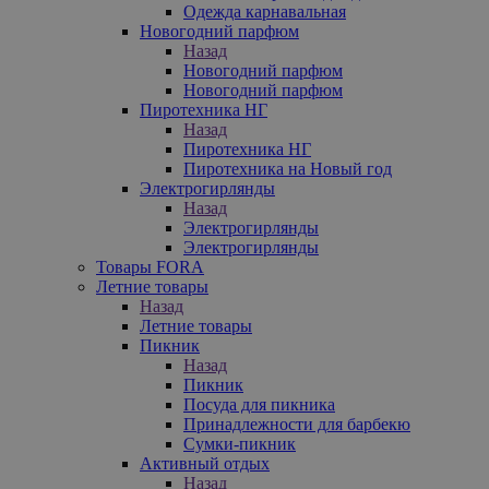
Одежда карнавальная
Новогодний парфюм
Назад
Новогодний парфюм
Новогодний парфюм
Пиротехника НГ
Назад
Пиротехника НГ
Пиротехника на Новый год
Электрогирлянды
Назад
Электрогирлянды
Электрогирлянды
Товары FORA
Летние товары
Назад
Летние товары
Пикник
Назад
Пикник
Посуда для пикника
Принадлежности для барбекю
Сумки-пикник
Активный отдых
Назад