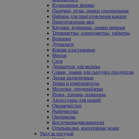
Кулинарные формы
Палочки, иглы, ложки специальные
Наборы для приготовления канапе
Приготовление яиц
Кружки, кувшины, ложки мерные
Термометры, спиртометры, таймеры
Воронки
Дуршлаги
Ковши пластиковые
Миски
Сита
Держатели для молока
Совки, ложки для сыпучих продуктов
Доски разделочные
Терки и измельчители
Молотки, тендерайзеры
Ножи, топоры, ножницы
Аксессуары для ножей
Овощечистки
Рыбочистки
Орехоколы
Косточковыдавливатели
Открывалки, консервные ножи
Уход за посудой