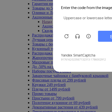
Гарантия низкой цены
Товары до 500 руб
Оливки и Лимоны
Акционные товары
Назад
Акционные товары
Скидка 20% по промокоду
Распродажа! Ульяновск до -70%
Лучшая цена
Товары с бесплатной доставкой
Кухонный текстиль
Распродажа до -50%
Жаропрочная посуда
Махровые полотенца
До -50% на ковры
Наборы посуды FORA
Заварочные чайники с бамбуковой крышкой
Флисовые пледы от 299 рублей
Кружки 249 рублей
Пледы от 1499 рублей
Промо товары
Простыни от 799 рублей
Полотенце кухонное от 69 рублей
Декоративные растения от 439 рублей
Декоративные наволочки и подушки