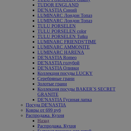
TUDOR ENGLAND
DE'NASTIA Синий
LUMINARC Лондон Топаз
LUMINARC Лондон Топаз
TULU PORSELEN
TULU PORSELEN color
TULU PORSELEN Tutku
LUMINARC FRIENDS'TIME
LUMINARC AMMONITE
LUMINARC HARENA
DE'NASTIA Romeo
DE'NASTIA голубой
DE'NASTIA Оливки
Коллекция посуды LUCKY
Серебряные грани
Золотые грани
Коллекция посуды BAKER`S SECRET
GRANITE
DE'NASTIA Гусиная лапка
Посуда DE'NASTIA
Ковры от 699 руб
Распродажа. Кухня
Назад
Распродажа. Кухня