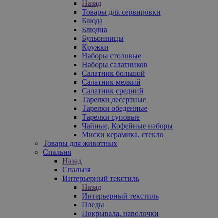
Назад
Товары для сервировки
Блюда
Блюдца
Бульонницы
Кружки
Наборы столовые
Наборы салатников
Салатник большой
Салатник мелкий
Салатник средний
Тарелки десертные
Тарелки обеденные
Тарелки суповые
Чайные, Кофейные наборы
Миски керамика, стекло
Товары для животных
Спальня
Назад
Спальня
Интерьерный текстиль
Назад
Интерьерный текстиль
Пледы
Покрывала, наволочки