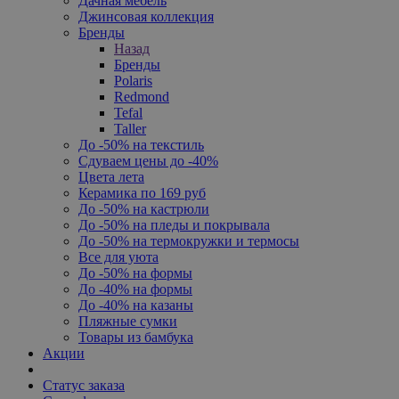
Дачная мебель
Джинсовая коллекция
Бренды
Назад
Бренды
Polaris
Redmond
Tefal
Taller
До -50% на текстиль
Сдуваем цены до -40%
Цвета лета
Керамика по 169 руб
До -50% на кастрюли
До -50% на пледы и покрывала
До -50% на термокружки и термосы
Все для уюта
До -50% на формы
До -40% на формы
До -40% на казаны
Пляжные сумки
Товары из бамбука
Акции
Статус заказа