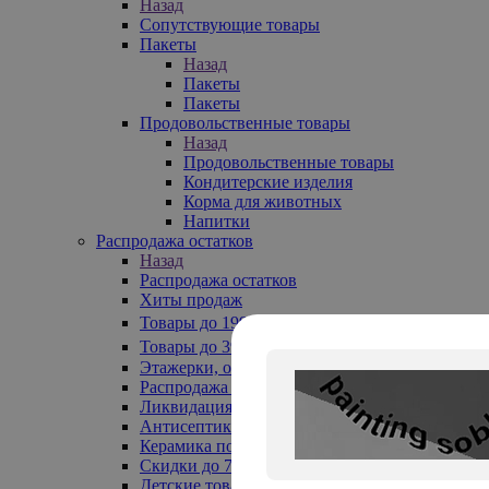
Назад
Сопутствующие товары
Пакеты
Назад
Пакеты
Пакеты
Продовольственные товары
Назад
Продовольственные товары
Кондитерские изделия
Корма для животных
Напитки
Распродажа остатков
Назад
Распродажа остатков
Хиты продаж
Товары до 199₽
Товары до 399₽
Этажерки, обувницы
Распродажа текстиля до -50%
Ликвидация до -70%
Антисептики
Керамика по 129 руб
Скидки до 70%
Детские товары