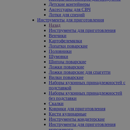
Детские контейнеры
Аксессуары для СВЧ
Лотки для специй
Инструменты для приготовления
Назад
Инструменты для приготовления
Венчики
Картофелемялки
Лопатки поварские
Половники
Шумовки
Щипцы поварские
Ложки поварские
Ложки поварские для спагетти
Вилки поварские
Наборы кухонных принадлежностей с
подставкой
Наборы кухонных принадлежностей
без подставки
Скалки
Коврики для приготовления
Кисти кулинарные
Инструменты кондитерские
Инструменты для приготовления
мороженого