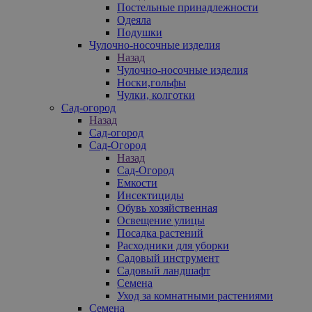
Постельные принадлежности
Одеяла
Подушки
Чулочно-носочные изделия
Назад
Чулочно-носочные изделия
Носки,гольфы
Чулки, колготки
Сад-огород
Назад
Сад-огород
Сад-Огород
Назад
Сад-Огород
Емкости
Инсектициды
Обувь хозяйственная
Освещение улицы
Посадка растений
Расходники для уборки
Садовый инструмент
Садовый ландшафт
Семена
Уход за комнатными растениями
Семена