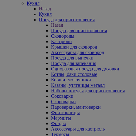
Кухня
Назад
Кухня
Посуда для приготовления
Назад
Посуда для приготовления
Сковороды
Кастрюли
Крышки для сковород
Аксессуары для сковород
Посуда для выпечки
Посуда для запекания
Одноразовая посуда для духовки
Котлы, баки столовые
Ковши, молочники
Казаны, утятницы металл
Наборы посуды для приготовления
Соковарки
Скороварки
Пароварки, мантоварки
Фритюрницы
Мармиты
Фондю
Аксессуары для кастрюль
Термосы