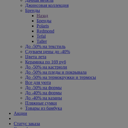
Дачная мебель
Джинсовая коллекция
Бренды
Назад
Бренды
Polaris
Redmond
Tefal
Taller
До -50% на текстиль
Сдуваем цены до -40%
Цвета лета
Керамика по 169 руб
До -50% на кастрюли
До -50% на пледы и покрывала
До -50% на термокружки и термосы
Все для уюта
До -50% на формы
До -40% на формы
До -40% на казаны
Пляжные сумки
Товары из бамбука
Акции
Статус заказа