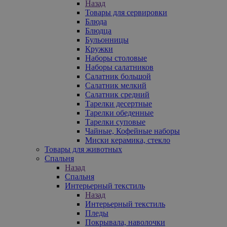
Назад
Товары для сервировки
Блюда
Блюдца
Бульонницы
Кружки
Наборы столовые
Наборы салатников
Салатник большой
Салатник мелкий
Салатник средний
Тарелки десертные
Тарелки обеденные
Тарелки суповые
Чайные, Кофейные наборы
Миски керамика, стекло
Товары для животных
Спальня
Назад
Спальня
Интерьерный текстиль
Назад
Интерьерный текстиль
Пледы
Покрывала, наволочки