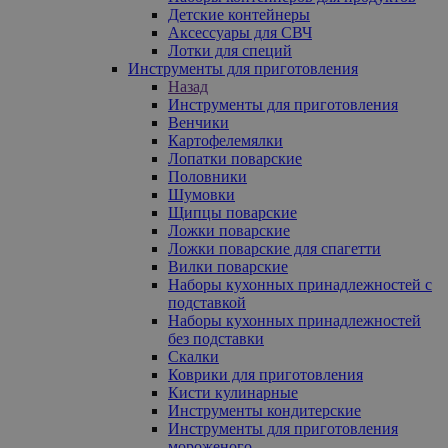
Детские контейнеры
Аксессуары для СВЧ
Лотки для специй
Инструменты для приготовления
Назад
Инструменты для приготовления
Венчики
Картофелемялки
Лопатки поварские
Половники
Шумовки
Щипцы поварские
Ложки поварские
Ложки поварские для спагетти
Вилки поварские
Наборы кухонных принадлежностей с
подставкой
Наборы кухонных принадлежностей
без подставки
Скалки
Коврики для приготовления
Кисти кулинарные
Инструменты кондитерские
Инструменты для приготовления
мороженого