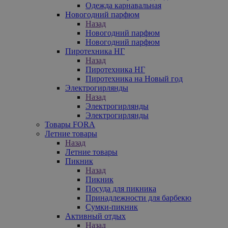
Одежда карнавальная
Новогодний парфюм
Назад
Новогодний парфюм
Новогодний парфюм
Пиротехника НГ
Назад
Пиротехника НГ
Пиротехника на Новый год
Электрогирлянды
Назад
Электрогирлянды
Электрогирлянды
Товары FORA
Летние товары
Назад
Летние товары
Пикник
Назад
Пикник
Посуда для пикника
Принадлежности для барбекю
Сумки-пикник
Активный отдых
Назад