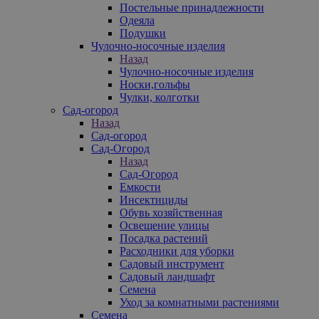
Постельные принадлежности
Одеяла
Подушки
Чулочно-носочные изделия
Назад
Чулочно-носочные изделия
Носки,гольфы
Чулки, колготки
Сад-огород
Назад
Сад-огород
Сад-Огород
Назад
Сад-Огород
Емкости
Инсектициды
Обувь хозяйственная
Освещение улицы
Посадка растений
Расходники для уборки
Садовый инструмент
Садовый ландшафт
Семена
Уход за комнатными растениями
Семена