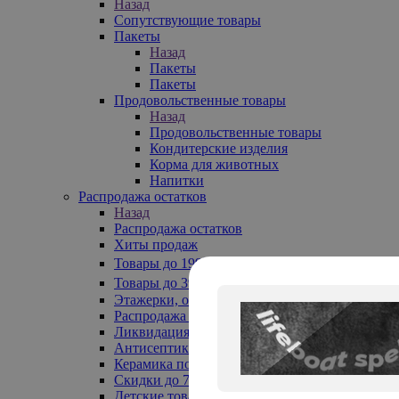
Назад
Сопутствующие товары
Пакеты
Назад
Пакеты
Пакеты
Продовольственные товары
Назад
Продовольственные товары
Кондитерские изделия
Корма для животных
Напитки
Распродажа остатков
Назад
Распродажа остатков
Хиты продаж
Товары до 199₽
Товары до 399₽
Этажерки, обувницы
Распродажа текстиля до -50%
Ликвидация до -70%
Антисептики
Керамика по 129 руб
Скидки до 70%
Детские товары