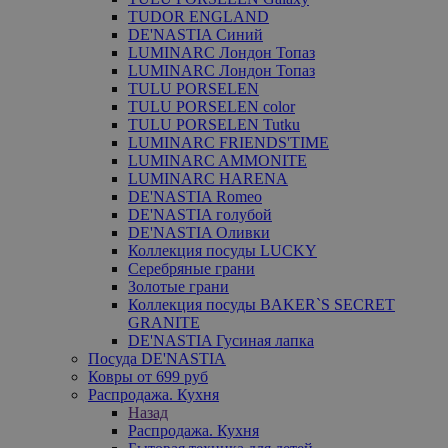
TUDOR ENGLAND
DE'NASTIA Синий
LUMINARC Лондон Топаз
LUMINARC Лондон Топаз
TULU PORSELEN
TULU PORSELEN color
TULU PORSELEN Tutku
LUMINARC FRIENDS'TIME
LUMINARC AMMONITE
LUMINARC HARENA
DE'NASTIA Romeo
DE'NASTIA голубой
DE'NASTIA Оливки
Коллекция посуды LUCKY
Серебряные грани
Золотые грани
Коллекция посуды BAKER`S SECRET
GRANITE
DE'NASTIA Гусиная лапка
Посуда DE'NASTIA
Ковры от 699 руб
Распродажа. Кухня
Назад
Распродажа. Кухня