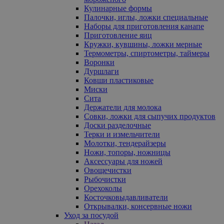
Кулинарные формы
Палочки, иглы, ложки специальные
Наборы для приготовления канапе
Приготовление яиц
Кружки, кувшины, ложки мерные
Термометры, спиртометры, таймеры
Воронки
Дуршлаги
Ковши пластиковые
Миски
Сита
Держатели для молока
Совки, ложки для сыпучих продуктов
Доски разделочные
Терки и измельчители
Молотки, тендерайзеры
Ножи, топоры, ножницы
Аксессуары для ножей
Овощечистки
Рыбочистки
Орехоколы
Косточковыдавливатели
Открывалки, консервные ножи
Уход за посудой