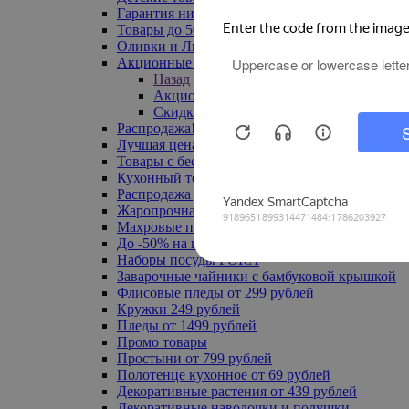
Гарантия низкой цены
Товары до 500 руб
Оливки и Лимоны
Акционные товары
Назад
Акционные товары
Скидка 20% по промокоду
Распродажа! Ульяновск до -70%
Лучшая цена
Товары с бесплатной доставкой
Кухонный текстиль
Распродажа до -50%
Жаропрочная посуда
Махровые полотенца
До -50% на ковры
Наборы посуды FORA
Заварочные чайники с бамбуковой крышкой
Флисовые пледы от 299 рублей
Кружки 249 рублей
Пледы от 1499 рублей
Промо товары
Простыни от 799 рублей
Полотенце кухонное от 69 рублей
Декоративные растения от 439 рублей
Декоративные наволочки и подушки