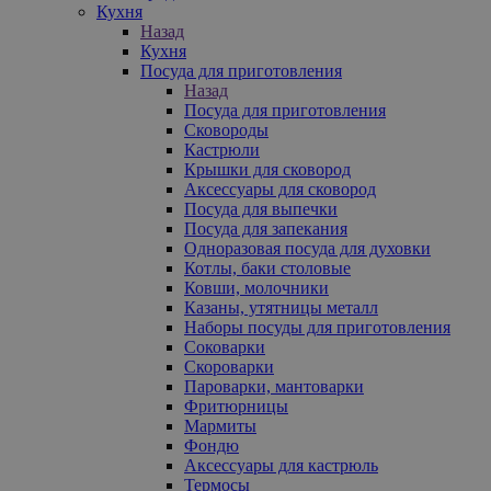
Кухня
Назад
Кухня
Посуда для приготовления
Назад
Посуда для приготовления
Сковороды
Кастрюли
Крышки для сковород
Аксессуары для сковород
Посуда для выпечки
Посуда для запекания
Одноразовая посуда для духовки
Котлы, баки столовые
Ковши, молочники
Казаны, утятницы металл
Наборы посуды для приготовления
Соковарки
Скороварки
Пароварки, мантоварки
Фритюрницы
Мармиты
Фондю
Аксессуары для кастрюль
Термосы