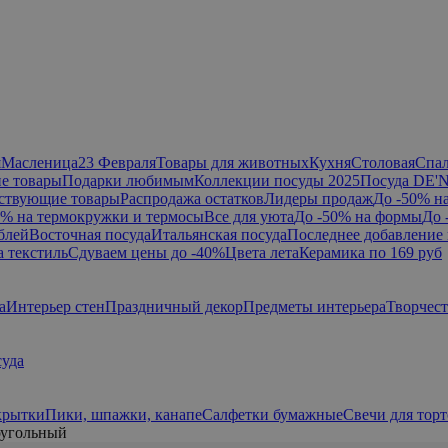
я
Масленица
23 Февраля
Товары для животных
Кухня
Столовая
Спа
е товары
Подарки любимым
Коллекции посуды 2025
Посуда DE'
ствующие товары
Распродажа остатков
Лидеры продаж
До -50% н
0% на термокружки и термосы
Все для уюта
До -50% на формы
До 
блей
Восточная посуда
Итальянская посуда
Последнее добавление 
а текстиль
Сдуваем цены до -40%
Цвета лета
Керамика по 169 руб
а
Интерьер стен
Праздничный декор
Предметы интерьера
Творчес
суда
крытки
Пики, шпажки, канапе
Салфетки бумажные
Свечи для торт
угольный