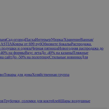
льня
Сад-огород
Пасха
Интерьер
Уборка/Хранение
Ванная/
NASTIA
Ковры от 699 руб
Обновите бокалы
Распродажа.
а подушки и одеяла
Черная пятница
Новогодняя распродажа до
-40% на формы
Вкус лета
До -40% на казаны
Пляжные
на сайт
До -50% на полотенце
Стильные новинки
Для
тво
Товары для дома
Хозяйственная группа
ов
Трубочки, соломки для коктейлей
Шары воздушные