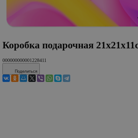
Коробка подарочная 21х21
000000000001228411
Поделиться