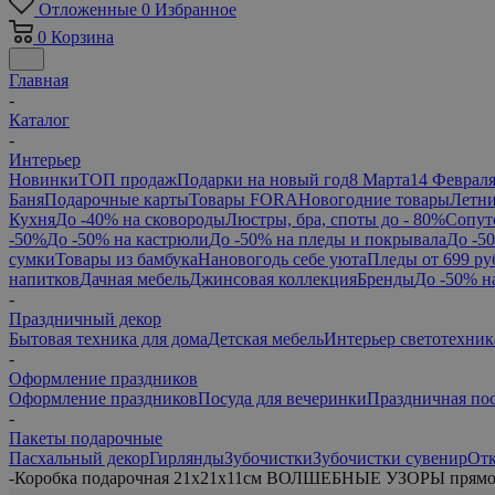
Отложенные
0
Избранное
0
Корзина
Главная
-
Каталог
-
Интерьер
Новинки
ТОП продаж
Подарки на новый год
8 Марта
14 Феврал
Баня
Подарочные карты
Товары FORA
Новогодние товары
Летни
Кухня
До -40% на сковороды
Люстры, бра, споты до - 80%
Сопут
-50%
До -50% на кастрюли
До -50% на пледы и покрывала
До -5
сумки
Товары из бамбука
Нановогодь себе уюта
Пледы от 699 ру
напитков
Дачная мебель
Джинсовая коллекция
Бренды
До -50% н
-
Праздничный декор
Бытовая техника для дома
Детская мебель
Интерьер светотехник
-
Оформление праздников
Оформление праздников
Посуда для вечеринки
Праздничная по
-
Пакеты подарочные
Пасхальный декор
Гирлянды
Зубочистки
Зубочистки сувенир
От
-
Коробка подарочная 21х21х11см ВОЛШЕБНЫЕ УЗОРЫ прямо