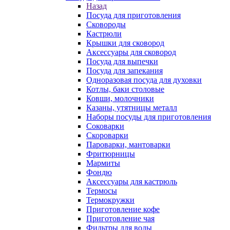
Назад
Посуда для приготовления
Сковороды
Кастрюли
Крышки для сковород
Аксессуары для сковород
Посуда для выпечки
Посуда для запекания
Одноразовая посуда для духовки
Котлы, баки столовые
Ковши, молочники
Казаны, утятницы металл
Наборы посуды для приготовления
Соковарки
Скороварки
Пароварки, мантоварки
Фритюрницы
Мармиты
Фондю
Аксессуары для кастрюль
Термосы
Термокружки
Приготовление кофе
Приготовление чая
Фильтры для воды