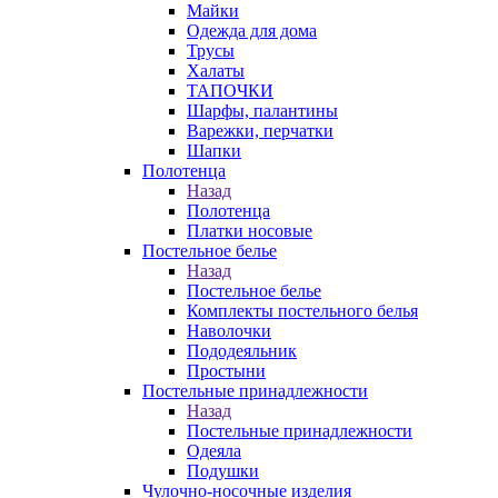
Майки
Одежда для дома
Трусы
Халаты
ТАПОЧКИ
Шарфы, палантины
Варежки, перчатки
Шапки
Полотенца
Назад
Полотенца
Платки носовые
Постельное белье
Назад
Постельное белье
Комплекты постельного белья
Наволочки
Пододеяльник
Простыни
Постельные принадлежности
Назад
Постельные принадлежности
Одеяла
Подушки
Чулочно-носочные изделия