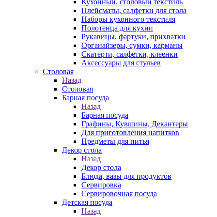
Кухонный, столовый текстиль
Плейсматы, салфетки для стола
Наборы кухонного текстиля
Полотенца для кухни
Рукавицы, фартуки, прихватки
Органайзеры, сумки, карманы
Скатерти, салфетки, клеенки
Аксессуары для стульев
Столовая
Назад
Столовая
Барная посуда
Назад
Барная посуда
Графины, Кувшины, Декантеры
Для приготовления напитков
Предметы для питья
Декор стола
Назад
Декор стола
Блюда, вазы для продуктов
Сервировка
Сервировочная посуда
Детская посуда
Назад