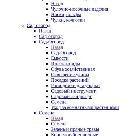
Назад
Чулочно-носочные изделия
Носки,гольфы
Чулки, колготки
Сад-огород
Назад
Сад-огород
Сад-Огород
Назад
Сад-Огород
Емкости
Инсектициды
Обувь хозяйственная
Освещение улицы
Посадка растений
Расходники для уборки
Садовый инструмент
Садовый ландшафт
Семена
Уход за комнатными растениями
Семена
Назад
Семена
Зелень и пряные травы
Корне-клубнеплодные