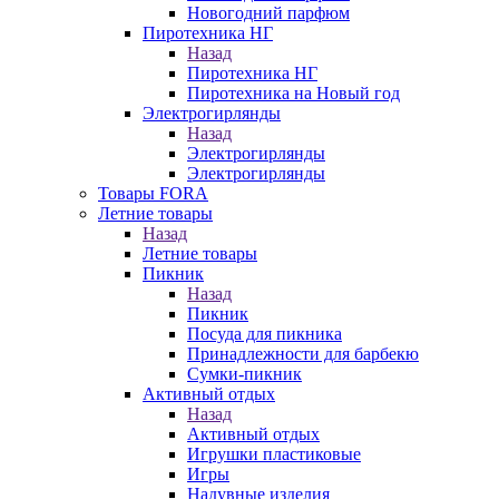
Новогодний парфюм
Пиротехника НГ
Назад
Пиротехника НГ
Пиротехника на Новый год
Электрогирлянды
Назад
Электрогирлянды
Электрогирлянды
Товары FORA
Летние товары
Назад
Летние товары
Пикник
Назад
Пикник
Посуда для пикника
Принадлежности для барбекю
Сумки-пикник
Активный отдых
Назад
Активный отдых
Игрушки пластиковые
Игры
Надувные изделия