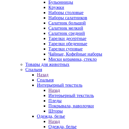
Бульонницы
Кружки
Наборы столовые
Наборы салатников
Салатник большой
Салатник мелкий
Салатник средний
Тарелки десертные
Тарелки обеденные
Тарелки суповые
Чайные, Кофейные наборы
Миски керамика, стекло
Товары для животных
Спальня
Назад
Спальня
Интерьерный текстиль
Назад
Интерьерный текстиль
Пледы
Покрывала, наволочки
Шторы
Одежда, белье
Назад
Одежда, белье