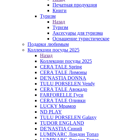
Печатная продукция
Книги
Туризм
Назад
Туризм
Аксесуары для туризма
Оснащение туристическое
Подарки любимым
Коллекции посуды 2025
Назад
Коллекции посуды 2025
CERA TALE Spring
CERA TALE Лимоны
DE'NASTIA DONNA
TULU PORSELEN Vendy
CERA TALE Авокадо
FARFORELLE Гуси
CERA TALE Оливки
LUCKY Мрамор
ND PLAY
TULU PORSELEN Galaxy
TUDOR ENGLAND
DE'NASTIA Синий
LUMINARC Лондон Топаз
LUMINARC Лондон Топаз