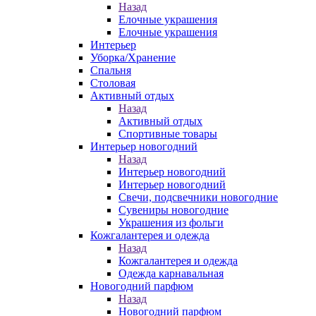
Назад
Елочные украшения
Елочные украшения
Интерьер
Уборка/Хранение
Спальня
Столовая
Активный отдых
Назад
Активный отдых
Спортивные товары
Интерьер новогодний
Назад
Интерьер новогодний
Интерьер новогодний
Свечи, подсвечники новогодние
Сувениры новогодние
Украшения из фольги
Кожгалантерея и одежда
Назад
Кожгалантерея и одежда
Одежда карнавальная
Новогодний парфюм
Назад
Новогодний парфюм