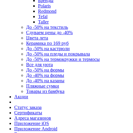
Бренды
Polaris
Redmond
Tefal
Taller
До -50% на текстиль
Сдуваем цены до -40%
Цвета лета
Керамика по 169 руб
До -50% на кастрюли
До -50% на пледы и покрывала
До -50% на термокружки и термосы
Все для уюта
До -50% на формы
До -40% на формы
До -40% на казаны
Пляжные сумки
Товары из бамбука
Акции
Статус заказа
Сертификаты
Адреса магазинов
Приложение iOS
Приложение Android