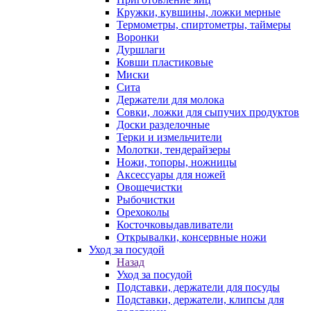
Кружки, кувшины, ложки мерные
Термометры, спиртометры, таймеры
Воронки
Дуршлаги
Ковши пластиковые
Миски
Сита
Держатели для молока
Совки, ложки для сыпучих продуктов
Доски разделочные
Терки и измельчители
Молотки, тендерайзеры
Ножи, топоры, ножницы
Аксессуары для ножей
Овощечистки
Рыбочистки
Орехоколы
Косточковыдавливатели
Открывалки, консервные ножи
Уход за посудой
Назад
Уход за посудой
Подставки, держатели для посуды
Подставки, держатели, клипсы для