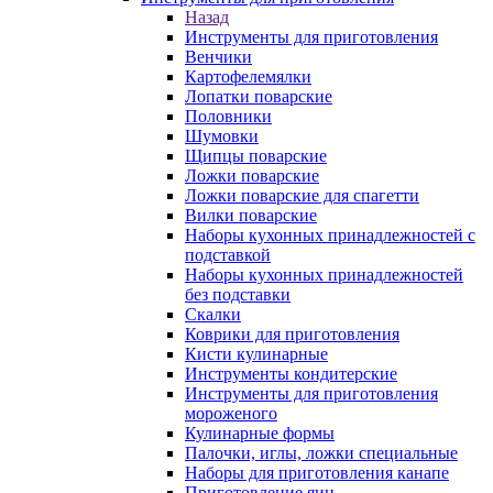
Назад
Инструменты для приготовления
Венчики
Картофелемялки
Лопатки поварские
Половники
Шумовки
Щипцы поварские
Ложки поварские
Ложки поварские для спагетти
Вилки поварские
Наборы кухонных принадлежностей с
подставкой
Наборы кухонных принадлежностей
без подставки
Скалки
Коврики для приготовления
Кисти кулинарные
Инструменты кондитерские
Инструменты для приготовления
мороженого
Кулинарные формы
Палочки, иглы, ложки специальные
Наборы для приготовления канапе
Приготовление яиц