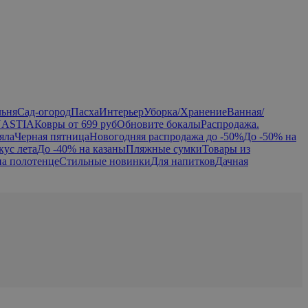
льня
Сад-огород
Пасха
Интерьер
Уборка/Хранение
Ванная/
NASTIA
Ковры от 699 руб
Обновите бокалы
Распродажа.
яла
Черная пятница
Новогодняя распродажа до -50%
До -50% на
кус лета
До -40% на казаны
Пляжные сумки
Товары из
на полотенце
Стильные новинки
Для напитков
Дачная