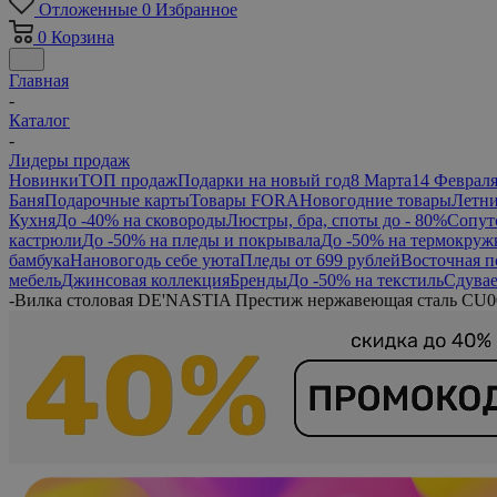
Отложенные
0
Избранное
0
Корзина
Главная
-
Каталог
-
Лидеры продаж
Новинки
ТОП продаж
Подарки на новый год
8 Марта
14 Феврал
Баня
Подарочные карты
Товары FORA
Новогодние товары
Летни
Кухня
До -40% на сковороды
Люстры, бра, споты до - 80%
Сопут
кастрюли
До -50% на пледы и покрывала
До -50% на термокруж
бамбука
Нановогодь себе уюта
Пледы от 699 рублей
Восточная п
мебель
Джинсовая коллекция
Бренды
До -50% на текстиль
Сдувае
-
Вилка столовая DE'NASTIA Престиж нержавеющая сталь CU