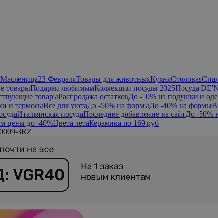
я
Масленица
23 Февраля
Товары для животных
Кухня
Столовая
Спа
е товары
Подарки любимым
Коллекции посуды 2025
Посуда DE'
ствующие товары
Распродажа остатков
До -50% на подушки и оде
ки и термосы
Все для уюта
До -50% на формы
До -40% на формы
В
осуда
Итальянская посуда
Последнее добавление на сайт
До -50% 
м цены до -40%
Цвета лета
Керамика по 169 руб
00009-3RZ