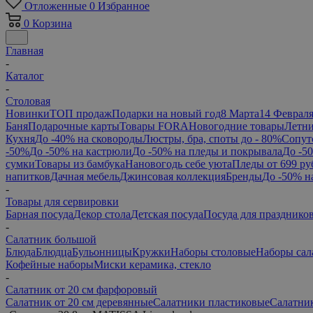
Отложенные
0
Избранное
0
Корзина
Главная
-
Каталог
-
Столовая
Новинки
ТОП продаж
Подарки на новый год
8 Марта
14 Феврал
Баня
Подарочные карты
Товары FORA
Новогодние товары
Летни
Кухня
До -40% на сковороды
Люстры, бра, споты до - 80%
Сопут
-50%
До -50% на кастрюли
До -50% на пледы и покрывала
До -5
сумки
Товары из бамбука
Нановогодь себе уюта
Пледы от 699 ру
напитков
Дачная мебель
Джинсовая коллекция
Бренды
До -50% н
-
Товары для сервировки
Барная посуда
Декор стола
Детская посуда
Посуда для празднико
-
Салатник большой
Блюда
Блюдца
Бульонницы
Кружки
Наборы столовые
Наборы сал
Кофейные наборы
Миски керамика, стекло
-
Салатник от 20 см фарфоровый
Салатник от 20 см деревянные
Салатники пластиковые
Салатник