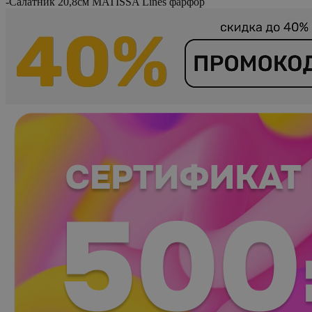
-
Салатник 20,8см MATISSA Lines фарфор