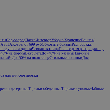
льня
Сад-огород
Пасха
Интерьер
Уборка/Хранение
Ванная/
NASTIA
Ковры от 699 руб
Обновите бокалы
Распродажа.
а подушки и одеяла
Черная пятница
Новогодняя распродажа до
-40% на формы
Вкус лета
До -40% на казаны
Пляжные
на сайт
До -50% на полотенце
Стильные новинки
Для
Товары для сервировки
релки десертные
Тарелки обеденные
Тарелки суповые
Чайные,