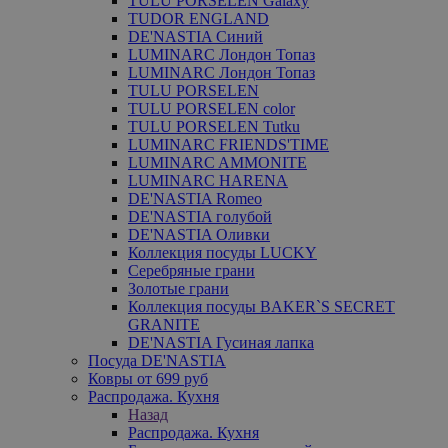
TULU PORSELEN Galaxy
TUDOR ENGLAND
DE'NASTIA Синий
LUMINARC Лондон Топаз
LUMINARC Лондон Топаз
TULU PORSELEN
TULU PORSELEN color
TULU PORSELEN Tutku
LUMINARC FRIENDS'TIME
LUMINARC AMMONITE
LUMINARC HARENA
DE'NASTIA Romeo
DE'NASTIA голубой
DE'NASTIA Оливки
Коллекция посуды LUCKY
Серебряные грани
Золотые грани
Коллекция посуды BAKER`S SECRET
GRANITE
DE'NASTIA Гусиная лапка
Посуда DE'NASTIA
Ковры от 699 руб
Распродажа. Кухня
Назад
Распродажа. Кухня