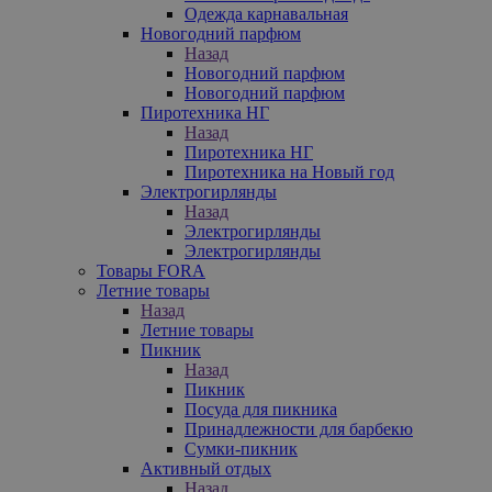
Одежда карнавальная
Новогодний парфюм
Назад
Новогодний парфюм
Новогодний парфюм
Пиротехника НГ
Назад
Пиротехника НГ
Пиротехника на Новый год
Электрогирлянды
Назад
Электрогирлянды
Электрогирлянды
Товары FORA
Летние товары
Назад
Летние товары
Пикник
Назад
Пикник
Посуда для пикника
Принадлежности для барбекю
Сумки-пикник
Активный отдых
Назад