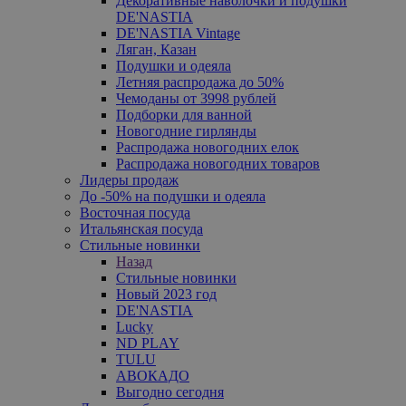
Декоративные наволочки и подушки
DE'NASTIA
DE'NASTIA Vintage
Ляган, Казан
Подушки и одеяла
Летняя распродажа до 50%
Чемоданы от 3998 рублей
Подборки для ванной
Новогодние гирлянды
Распродажа новогодних елок
Распродажа новогодних товаров
Лидеры продаж
До -50% на подушки и одеяла
Восточная посуда
Итальянская посуда
Стильные новинки
Назад
Стильные новинки
Новый 2023 год
DE'NASTIA
Lucky
ND PLAY
TULU
АВОКАДО
Выгодно сегодня