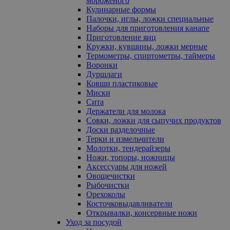
мороженого
Кулинарные формы
Палочки, иглы, ложки специальные
Наборы для приготовления канапе
Приготовление яиц
Кружки, кувшины, ложки мерные
Термометры, спиртометры, таймеры
Воронки
Дуршлаги
Ковши пластиковые
Миски
Сита
Держатели для молока
Совки, ложки для сыпучих продуктов
Доски разделочные
Терки и измельчители
Молотки, тендерайзеры
Ножи, топоры, ножницы
Аксессуары для ножей
Овощечистки
Рыбочистки
Орехоколы
Косточковыдавливатели
Открывалки, консервные ножи
Уход за посудой