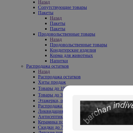
Назад
Сопутствующие товары
Пакеты
Назад
Пакеты
Пакеты
Продовольственные товары
Назад
Продовольственные товары
Кондитерские изделия
Корма для животных
Напитки
Распродажа остатков
Назад
Распродажа остатков
Хиты продаж
Товары до 199₽
Товары до 399₽
Этажерки, обувницы
Распродажа текстиля до -50%
Ликвидация до -70%
Антисептики
Керамика по 129 руб
Скидки до 70%
Детские товары