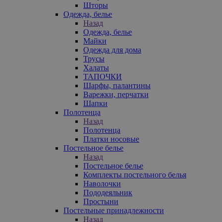
Шторы
Одежда, белье
Назад
Одежда, белье
Майки
Одежда для дома
Трусы
Халаты
ТАПОЧКИ
Шарфы, палантины
Варежки, перчатки
Шапки
Полотенца
Назад
Полотенца
Платки носовые
Постельное белье
Назад
Постельное белье
Комплекты постельного белья
Наволочки
Пододеяльник
Простыни
Постельные принадлежности
Назад