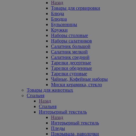
Назад
Товары для сервировки
Блюда
Блюдца
Бульонницы
Кружки
Наборы столовые
Наборы салатников
Салатник большой
Салатник мелкий
Салатник средний
Тарелки десертные
Тарелки обеденные
Тарелки суповые
Чайные, Кофейные наборы
Миски керамика, стекло
Товары для животных
Спальня
Назад
Спальня
Интерьерный текстиль
Назад
Интерьерный текстиль
Пледы
Покрывала, наволочки