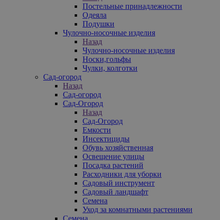
Постельные принадлежности
Одеяла
Подушки
Чулочно-носочные изделия
Назад
Чулочно-носочные изделия
Носки,гольфы
Чулки, колготки
Сад-огород
Назад
Сад-огород
Сад-Огород
Назад
Сад-Огород
Емкости
Инсектициды
Обувь хозяйственная
Освещение улицы
Посадка растений
Расходники для уборки
Садовый инструмент
Садовый ландшафт
Семена
Уход за комнатными растениями
Семена