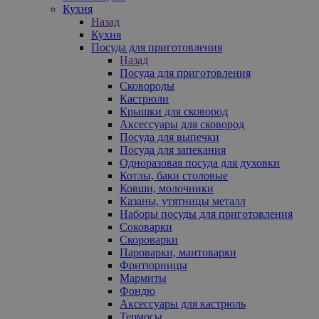
Кухня
Назад
Кухня
Посуда для приготовления
Назад
Посуда для приготовления
Сковороды
Кастрюли
Крышки для сковород
Аксессуары для сковород
Посуда для выпечки
Посуда для запекания
Одноразовая посуда для духовки
Котлы, баки столовые
Ковши, молочники
Казаны, утятницы металл
Наборы посуды для приготовления
Соковарки
Скороварки
Пароварки, мантоварки
Фритюрницы
Мармиты
Фондю
Аксессуары для кастрюль
Термосы