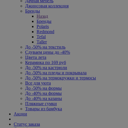
Дачная мебель
Джинсовая коллекция
Бренды
Назад
Бренды
Polaris
Redmond
Tefal
Taller
До -50% на текстиль
Сдуваем цены до -40%
Цвета лета
Керамика по 169 руб
До -50% на кастрюли
До -50% на пледы и покрывала
До -50% на термокружки и термосы
Все для уюта
До -50% на формы
До -40% на формы
До -40% на казаны
Пляжные сумки
Товары из бамбука
Акции
Статус заказа