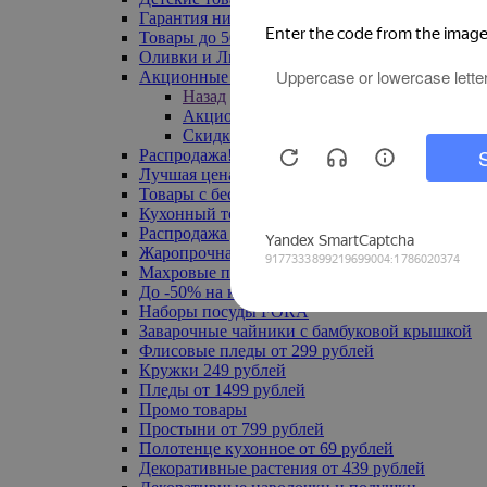
Гарантия низкой цены
Товары до 500 руб
Оливки и Лимоны
Акционные товары
Назад
Акционные товары
Скидка 20% по промокоду
Распродажа! Ульяновск до -70%
Лучшая цена
Товары с бесплатной доставкой
Кухонный текстиль
Распродажа до -50%
Жаропрочная посуда
Махровые полотенца
До -50% на ковры
Наборы посуды FORA
Заварочные чайники с бамбуковой крышкой
Флисовые пледы от 299 рублей
Кружки 249 рублей
Пледы от 1499 рублей
Промо товары
Простыни от 799 рублей
Полотенце кухонное от 69 рублей
Декоративные растения от 439 рублей