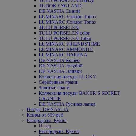
TULU PORSELEN Galaxy
TUDOR ENGLAND
DE'NASTIA Синий
LUMINARC Лондон Топаз
LUMINARC Лондон Топаз
TULU PORSELEN
TULU PORSELEN color
TULU PORSELEN Tutku
LUMINARC FRIENDS'TIME
LUMINARC AMMONITE
LUMINARC HARENA
DE'NASTIA Romeo
DE'NASTIA голубой
DE'NASTIA Оливки
Коллекция посуды LUCKY
Серебряные грани
Золотые грани
Коллекция посуды BAKER`S SECRET
GRANITE
DE'NASTIA Гусиная лапка
Посуда DE'NASTIA
Ковры от 699 руб
Распродажа. Кухня
Назад
Распродажа. Кухня