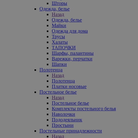
Шторы
Одежда, белье
Назад
Одежда, белье
Майки
Одежда для дома
Трусы
Халаты
ТАПОЧКИ
Шарфы, палантины
Варежки, перчатки
Шапки
Полотенца
Назад
Полотенца
Платки носовые
Постельное белье
Назад
Постельное белье
Комплекты постельного белья
Наволочки
Пододеяльник
Простыни
Постельные принадлежности
Назад