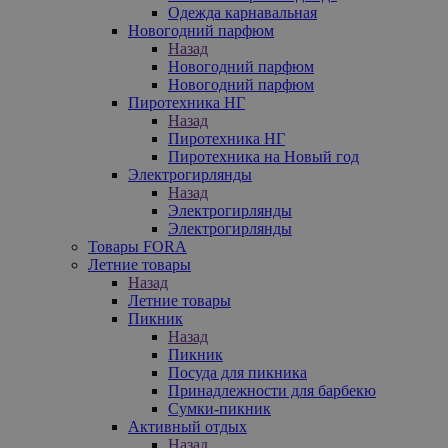
Одежда карнавальная
Новогодний парфюм
Назад
Новогодний парфюм
Новогодний парфюм
Пиротехника НГ
Назад
Пиротехника НГ
Пиротехника на Новый год
Электрогирлянды
Назад
Электрогирлянды
Электрогирлянды
Товары FORA
Летние товары
Назад
Летние товары
Пикник
Назад
Пикник
Посуда для пикника
Принадлежности для барбекю
Сумки-пикник
Активный отдых
Назад