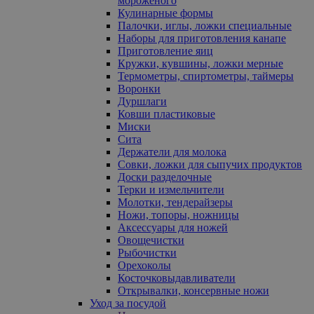
мороженого
Кулинарные формы
Палочки, иглы, ложки специальные
Наборы для приготовления канапе
Приготовление яиц
Кружки, кувшины, ложки мерные
Термометры, спиртометры, таймеры
Воронки
Дуршлаги
Ковши пластиковые
Миски
Сита
Держатели для молока
Совки, ложки для сыпучих продуктов
Доски разделочные
Терки и измельчители
Молотки, тендерайзеры
Ножи, топоры, ножницы
Аксессуары для ножей
Овощечистки
Рыбочистки
Орехоколы
Косточковыдавливатели
Открывалки, консервные ножи
Уход за посудой