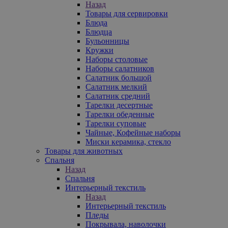
Назад
Товары для сервировки
Блюда
Блюдца
Бульонницы
Кружки
Наборы столовые
Наборы салатников
Салатник большой
Салатник мелкий
Салатник средний
Тарелки десертные
Тарелки обеденные
Тарелки суповые
Чайные, Кофейные наборы
Миски керамика, стекло
Товары для животных
Спальня
Назад
Спальня
Интерьерный текстиль
Назад
Интерьерный текстиль
Пледы
Покрывала, наволочки