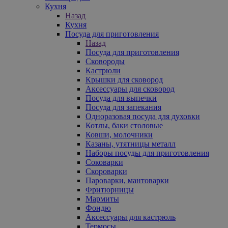
Кухня
Назад
Кухня
Посуда для приготовления
Назад
Посуда для приготовления
Сковороды
Кастрюли
Крышки для сковород
Аксессуары для сковород
Посуда для выпечки
Посуда для запекания
Одноразовая посуда для духовки
Котлы, баки столовые
Ковши, молочники
Казаны, утятницы металл
Наборы посуды для приготовления
Соковарки
Скороварки
Пароварки, мантоварки
Фритюрницы
Мармиты
Фондю
Аксессуары для кастрюль
Термосы