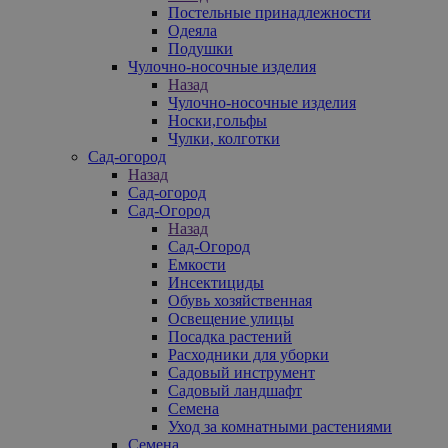
Постельные принадлежности
Одеяла
Подушки
Чулочно-носочные изделия
Назад
Чулочно-носочные изделия
Носки,гольфы
Чулки, колготки
Сад-огород
Назад
Сад-огород
Сад-Огород
Назад
Сад-Огород
Емкости
Инсектициды
Обувь хозяйственная
Освещение улицы
Посадка растений
Расходники для уборки
Садовый инструмент
Садовый ландшафт
Семена
Уход за комнатными растениями
Семена