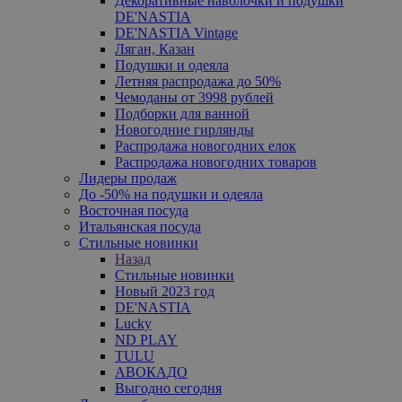
Декоративные наволочки и подушки
DE'NASTIA
DE'NASTIA Vintage
Ляган, Казан
Подушки и одеяла
Летняя распродажа до 50%
Чемоданы от 3998 рублей
Подборки для ванной
Новогодние гирлянды
Распродажа новогодних елок
Распродажа новогодних товаров
Лидеры продаж
До -50% на подушки и одеяла
Восточная посуда
Итальянская посуда
Стильные новинки
Назад
Стильные новинки
Новый 2023 год
DE'NASTIA
Lucky
ND PLAY
TULU
АВОКАДО
Выгодно сегодня