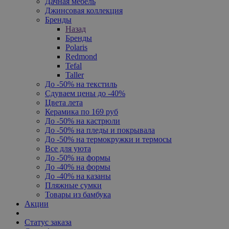
Дачная мебель
Джинсовая коллекция
Бренды
Назад
Бренды
Polaris
Redmond
Tefal
Taller
До -50% на текстиль
Сдуваем цены до -40%
Цвета лета
Керамика по 169 руб
До -50% на кастрюли
До -50% на пледы и покрывала
До -50% на термокружки и термосы
Все для уюта
До -50% на формы
До -40% на формы
До -40% на казаны
Пляжные сумки
Товары из бамбука
Акции
Статус заказа