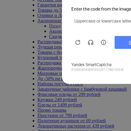
Гарантия низкой цены
Товары до 500 руб
Оливки и Лимоны
Акционные товары
Назад
Акционные товары
Скидка 20% по промокоду
Распродажа! Ульяновск до -70%
Лучшая цена
Товары с бесплатной доставкой
Кухонный текстиль
Распродажа до -50%
Жаропрочная посуда
Махровые полотенца
До -50% на ковры
Наборы посуды FORA
Заварочные чайники с бамбуковой крышкой
Флисовые пледы от 299 рублей
Кружки 249 рублей
Пледы от 1499 рублей
Промо товары
Простыни от 799 рублей
Полотенце кухонное от 69 рублей
Декоративные растения от 439 рублей