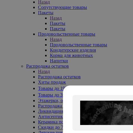
Назад
Сопутствующие товары
Пакеты
Назад
Пакеты
Пакеты
Продовольственные товары
Назад
Продовольственные товары
Кондитерские изделия
Корма для животных
Напитки
Распродажа остатков
Назад
Распродажа остатков
Хиты продаж
Товары до 199₽
Товары до 399₽
Этажерки, обувницы
Распродажа текстиля до -50%
Ликвидация до -70%
Антисептики
Керамика по 129 руб
Скидки до 70%
Детские товары