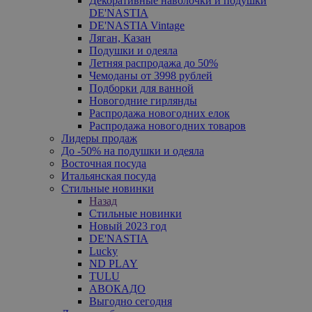
Декоративные наволочки и подушки
DE'NASTIA
DE'NASTIA Vintage
Ляган, Казан
Подушки и одеяла
Летняя распродажа до 50%
Чемоданы от 3998 рублей
Подборки для ванной
Новогодние гирлянды
Распродажа новогодних елок
Распродажа новогодних товаров
Лидеры продаж
До -50% на подушки и одеяла
Восточная посуда
Итальянская посуда
Стильные новинки
Назад
Стильные новинки
Новый 2023 год
DE'NASTIA
Lucky
ND PLAY
TULU
АВОКАДО
Выгодно сегодня