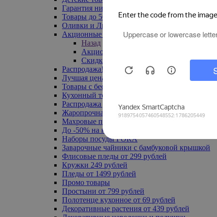
Гарантия низкой цены
Товары до 500 руб
Оливки и Лимоны
Акционные товары
Назад
Акционные товары
Скидка 20% по промокоду
Распродажа! Ульяновск до -70%
Лучшая цена
Товары с бесплатной доставкой
Кухонный текстиль
Распродажа до -50%
Жаропрочная посуда
Махровые полотенца
До -50% на ковры
Наборы посуды FORA
Заварочные чайники с бамбуковой крышкой
Флисовые пледы от 299 рублей
Кружки 249 рублей
Пледы от 1499 рублей
Промо товары
Простыни от 799 рублей
Полотенце кухонное от 69 рублей
Декоративные растения от 439 рублей