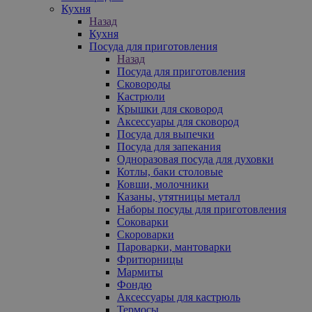
Кухня
Назад
Кухня
Посуда для приготовления
Назад
Посуда для приготовления
Сковороды
Кастрюли
Крышки для сковород
Аксессуары для сковород
Посуда для выпечки
Посуда для запекания
Одноразовая посуда для духовки
Котлы, баки столовые
Ковши, молочники
Казаны, утятницы металл
Наборы посуды для приготовления
Соковарки
Скороварки
Пароварки, мантоварки
Фритюрницы
Мармиты
Фондю
Аксессуары для кастрюль
Термосы