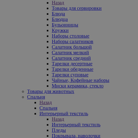
Назад
Товары для сервировки
Блюда
Блюдца
Бульонницы
Кружки
Наборы столовые
Наборы салатников
Салатник большой
Салатник мелкий
Салатник средний
Тарелки десертные
Тарелки обеденные
Тарелки суповые
Чайные, Кофейные наборы
Миски керамика, стекло
Товары для животных
Спальня
Назад
Спальня
Интерьерный текстиль
Назад
Интерьерный текстиль
Пледы
Покрывала, наволочки