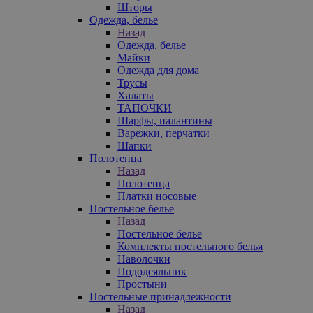
Шторы
Одежда, белье
Назад
Одежда, белье
Майки
Одежда для дома
Трусы
Халаты
ТАПОЧКИ
Шарфы, палантины
Варежки, перчатки
Шапки
Полотенца
Назад
Полотенца
Платки носовые
Постельное белье
Назад
Постельное белье
Комплекты постельного белья
Наволочки
Пододеяльник
Простыни
Постельные принадлежности
Назад