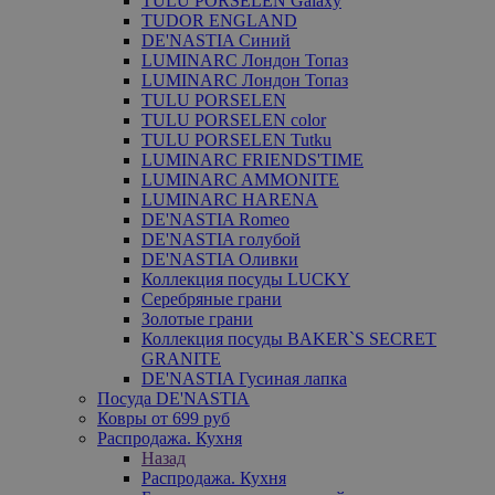
TULU PORSELEN Galaxy
TUDOR ENGLAND
DE'NASTIA Синий
LUMINARC Лондон Топаз
LUMINARC Лондон Топаз
TULU PORSELEN
TULU PORSELEN color
TULU PORSELEN Tutku
LUMINARC FRIENDS'TIME
LUMINARC AMMONITE
LUMINARC HARENA
DE'NASTIA Romeo
DE'NASTIA голубой
DE'NASTIA Оливки
Коллекция посуды LUCKY
Серебряные грани
Золотые грани
Коллекция посуды BAKER`S SECRET
GRANITE
DE'NASTIA Гусиная лапка
Посуда DE'NASTIA
Ковры от 699 руб
Распродажа. Кухня
Назад
Распродажа. Кухня