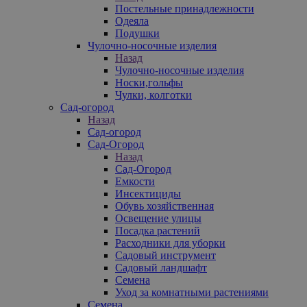
Постельные принадлежности
Одеяла
Подушки
Чулочно-носочные изделия
Назад
Чулочно-носочные изделия
Носки,гольфы
Чулки, колготки
Сад-огород
Назад
Сад-огород
Сад-Огород
Назад
Сад-Огород
Емкости
Инсектициды
Обувь хозяйственная
Освещение улицы
Посадка растений
Расходники для уборки
Садовый инструмент
Садовый ландшафт
Семена
Уход за комнатными растениями
Семена