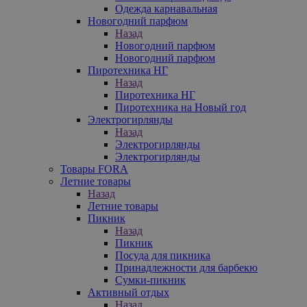
Одежда карнавальная
Новогодний парфюм
Назад
Новогодний парфюм
Новогодний парфюм
Пиротехника НГ
Назад
Пиротехника НГ
Пиротехника на Новый год
Электрогирлянды
Назад
Электрогирлянды
Электрогирлянды
Товары FORA
Летние товары
Назад
Летние товары
Пикник
Назад
Пикник
Посуда для пикника
Принадлежности для барбекю
Сумки-пикник
Активный отдых
Назад