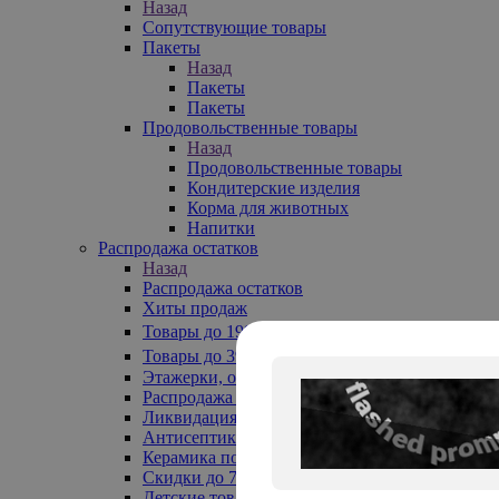
Назад
Сопутствующие товары
Пакеты
Назад
Пакеты
Пакеты
Продовольственные товары
Назад
Продовольственные товары
Кондитерские изделия
Корма для животных
Напитки
Распродажа остатков
Назад
Распродажа остатков
Хиты продаж
Товары до 199₽
Товары до 399₽
Этажерки, обувницы
Распродажа текстиля до -50%
Ликвидация до -70%
Антисептики
Керамика по 129 руб
Скидки до 70%
Детские товары