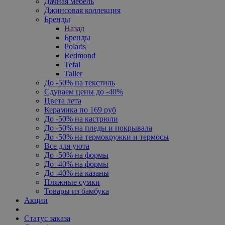
Дачная мебель
Джинсовая коллекция
Бренды
Назад
Бренды
Polaris
Redmond
Tefal
Taller
До -50% на текстиль
Сдуваем цены до -40%
Цвета лета
Керамика по 169 руб
До -50% на кастрюли
До -50% на пледы и покрывала
До -50% на термокружки и термосы
Все для уюта
До -50% на формы
До -40% на формы
До -40% на казаны
Пляжные сумки
Товары из бамбука
Акции
Статус заказа