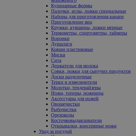
мороженого
Кулинарные формы
Палочки, иглы, ложки специальные
Наборы для приготовления канапе
Приготовление яиц
Кружки, кувшины, ложки мерные
Термометры, спиртометры, таймеры
Воронки
Дуршлаги
Ковши пластиковые
Миски
Сита
Держатели для молока
Совки, ложки для сыпучих продуктов
Доски разделочные
Терки и измельчители
Молотки, тендерайзеры
Ножи, топоры, ножницы
Аксессуары для ножей
Овощечистки
Рыбочистки
Орехоколы
Косточковыдавливатели
Открывалки, консервные ножи
Уход за посудой