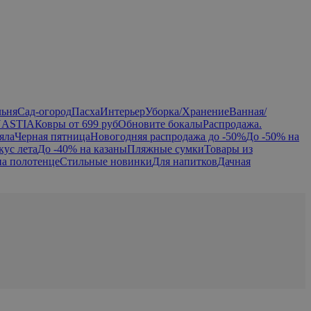
льня
Сад-огород
Пасха
Интерьер
Уборка/Хранение
Ванная/
NASTIA
Ковры от 699 руб
Обновите бокалы
Распродажа.
яла
Черная пятница
Новогодняя распродажа до -50%
До -50% на
кус лета
До -40% на казаны
Пляжные сумки
Товары из
на полотенце
Стильные новинки
Для напитков
Дачная