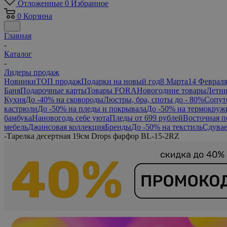
Отложенные
0
Избранное
0
Корзина
Главная
-
Каталог
-
Лидеры продаж
Новинки
ТОП продаж
Подарки на новый год
8 Марта
14 Феврал
Баня
Подарочные карты
Товары FORA
Новогодние товары
Летни
Кухня
До -40% на сковороды
Люстры, бра, споты до - 80%
Сопут
кастрюли
До -50% на пледы и покрывала
До -50% на термокруж
бамбука
Нановогодь себе уюта
Пледы от 699 рублей
Восточная п
мебель
Джинсовая коллекция
Бренды
До -50% на текстиль
Сдувае
-
Тарелка десертная 19см Drops фарфор BL-15-2RZ