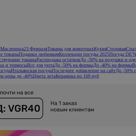
я
Масленица
23 Февраля
Товары для животных
Кухня
Столовая
Спа
е товары
Подарки любимым
Коллекции посуды 2025
Посуда DE'
ствующие товары
Распродажа остатков
До -50% на подушки и оде
ки и термосы
Все для уюта
До -50% на формы
До -40% на формы
В
осуда
Итальянская посуда
Последнее добавление на сайт
До -50% 
м цены до -40%
Цвета лета
Керамика по 169 руб