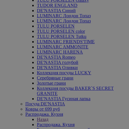
TULU PORSELEN Galaxy
TUDOR ENGLAND
DE'NASTIA Синий
LUMINARC Лондон Топаз
LUMINARC Лондон Топаз
TULU PORSELEN
TULU PORSELEN color
TULU PORSELEN Tutku
LUMINARC FRIENDS'TIME
LUMINARC AMMONITE
LUMINARC HARENA
DE'NASTIA Romeo
DE'NASTIA голубой
DE'NASTIA Оливки
Коллекция посуды LUCKY
Серебряные грани
Золотые грани
Коллекция посуды BAKER`S SECRET
GRANITE
DE'NASTIA Гусиная лапка
Посуда DE'NASTIA
Ковры от 699 руб
Распродажа. Кухня
Назад
Распродажа. Кухня