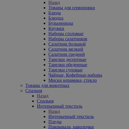
Назад
Товары для сервировки
Блюда
Блюдца
Бульонницы
Кружки
Наборы столовые
Наборы салатников
Салатник большой
Салатник мелкий
Салатник средний
Тарелки десертные
Тарелки обеденные
Тарелки суповые
Чайные, Кофейные наборы
Миски керамика, стекло
Товары для животных
Спальня
Назад
Спальня
Интерьерный текстиль
Назад
Интерьерный текстиль
Пледы
Покрывала, наволочки