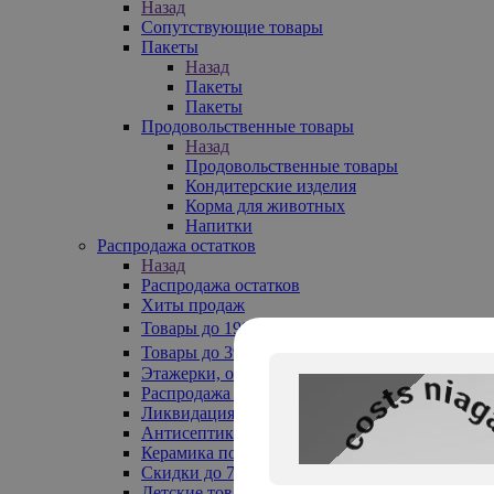
Назад
Сопутствующие товары
Пакеты
Назад
Пакеты
Пакеты
Продовольственные товары
Назад
Продовольственные товары
Кондитерские изделия
Корма для животных
Напитки
Распродажа остатков
Назад
Распродажа остатков
Хиты продаж
Товары до 199₽
Товары до 399₽
Этажерки, обувницы
Распродажа текстиля до -50%
Ликвидация до -70%
Антисептики
Керамика по 129 руб
Скидки до 70%
Детские товары