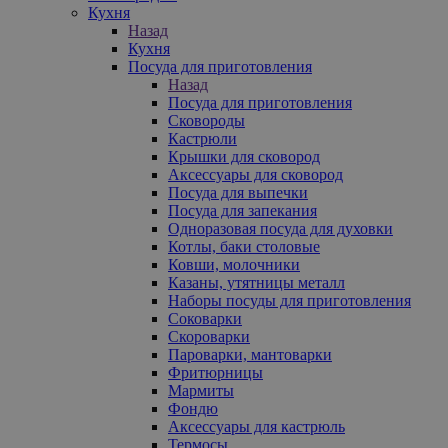
Кухня
Назад
Кухня
Посуда для приготовления
Назад
Посуда для приготовления
Сковороды
Кастрюли
Крышки для сковород
Аксессуары для сковород
Посуда для выпечки
Посуда для запекания
Одноразовая посуда для духовки
Котлы, баки столовые
Ковши, молочники
Казаны, утятницы металл
Наборы посуды для приготовления
Соковарки
Скороварки
Пароварки, мантоварки
Фритюрницы
Мармиты
Фондю
Аксессуары для кастрюль
Термосы