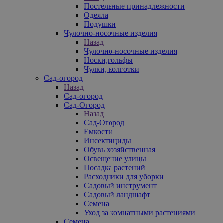
Постельные принадлежности
Одеяла
Подушки
Чулочно-носочные изделия
Назад
Чулочно-носочные изделия
Носки,гольфы
Чулки, колготки
Сад-огород
Назад
Сад-огород
Сад-Огород
Назад
Сад-Огород
Емкости
Инсектициды
Обувь хозяйственная
Освещение улицы
Посадка растений
Расходники для уборки
Садовый инструмент
Садовый ландшафт
Семена
Уход за комнатными растениями
Семена