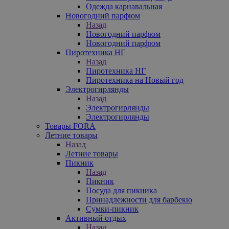
Одежда карнавальная
Новогодний парфюм
Назад
Новогодний парфюм
Новогодний парфюм
Пиротехника НГ
Назад
Пиротехника НГ
Пиротехника на Новый год
Электрогирлянды
Назад
Электрогирлянды
Электрогирлянды
Товары FORA
Летние товары
Назад
Летние товары
Пикник
Назад
Пикник
Посуда для пикника
Принадлежности для барбекю
Сумки-пикник
Активный отдых
Назад