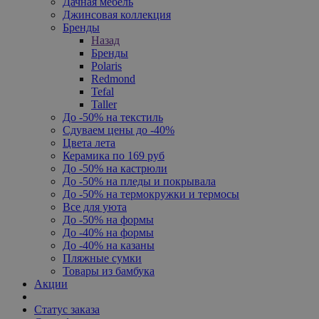
Дачная мебель
Джинсовая коллекция
Бренды
Назад
Бренды
Polaris
Redmond
Tefal
Taller
До -50% на текстиль
Сдуваем цены до -40%
Цвета лета
Керамика по 169 руб
До -50% на кастрюли
До -50% на пледы и покрывала
До -50% на термокружки и термосы
Все для уюта
До -50% на формы
До -40% на формы
До -40% на казаны
Пляжные сумки
Товары из бамбука
Акции
Статус заказа