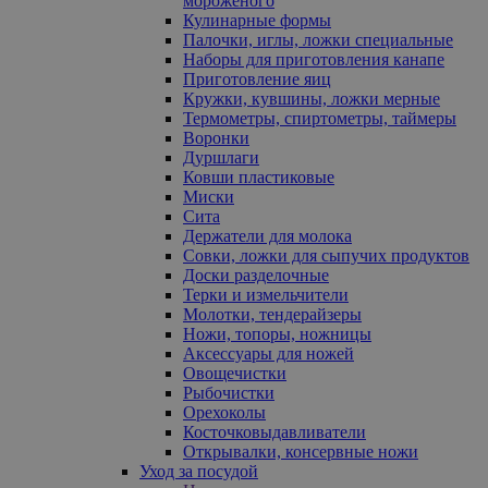
мороженого
Кулинарные формы
Палочки, иглы, ложки специальные
Наборы для приготовления канапе
Приготовление яиц
Кружки, кувшины, ложки мерные
Термометры, спиртометры, таймеры
Воронки
Дуршлаги
Ковши пластиковые
Миски
Сита
Держатели для молока
Совки, ложки для сыпучих продуктов
Доски разделочные
Терки и измельчители
Молотки, тендерайзеры
Ножи, топоры, ножницы
Аксессуары для ножей
Овощечистки
Рыбочистки
Орехоколы
Косточковыдавливатели
Открывалки, консервные ножи
Уход за посудой