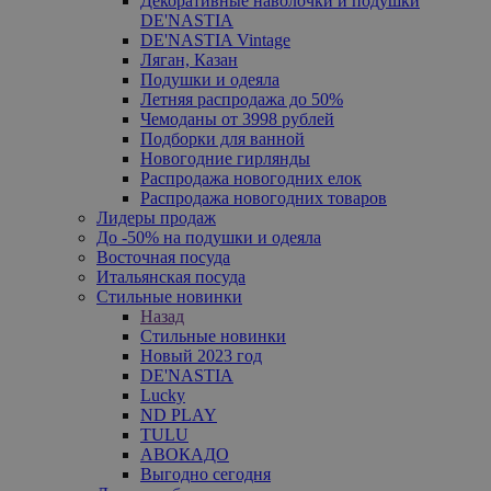
Декоративные наволочки и подушки
DE'NASTIA
DE'NASTIA Vintage
Ляган, Казан
Подушки и одеяла
Летняя распродажа до 50%
Чемоданы от 3998 рублей
Подборки для ванной
Новогодние гирлянды
Распродажа новогодних елок
Распродажа новогодних товаров
Лидеры продаж
До -50% на подушки и одеяла
Восточная посуда
Итальянская посуда
Стильные новинки
Назад
Стильные новинки
Новый 2023 год
DE'NASTIA
Lucky
ND PLAY
TULU
АВОКАДО
Выгодно сегодня