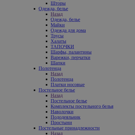
Шторы
Одежда, белье
Назад
Одежда, белье
Майки
Одежда для дома
Трусы
Халаты
ТАПОЧКИ
Шарфы, палантины
Варежки, перчатки
Шапки
Полотенца
Назад
Полотенца
Платки носовые
Постельное белье
Назад
Постельное белье
Комплекты постельного белья
Наволочки
Пододеяльник
Простыни
Постельные принадлежности
Назад