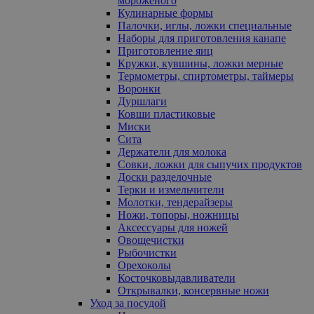
мороженого
Кулинарные формы
Палочки, иглы, ложки специальные
Наборы для приготовления канапе
Приготовление яиц
Кружки, кувшины, ложки мерные
Термометры, спиртометры, таймеры
Воронки
Дуршлаги
Ковши пластиковые
Миски
Сита
Держатели для молока
Совки, ложки для сыпучих продуктов
Доски разделочные
Терки и измельчители
Молотки, тендерайзеры
Ножи, топоры, ножницы
Аксессуары для ножей
Овощечистки
Рыбочистки
Орехоколы
Косточковыдавливатели
Открывалки, консервные ножи
Уход за посудой