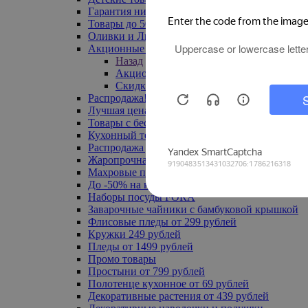
Гарантия низкой цены
Товары до 500 руб
Оливки и Лимоны
Акционные товары
Назад
Акционные товары
Скидка 20% по промокоду
Распродажа! Ульяновск до -70%
Лучшая цена
Товары с бесплатной доставкой
Кухонный текстиль
Распродажа до -50%
Жаропрочная посуда
Махровые полотенца
До -50% на ковры
Наборы посуды FORA
Заварочные чайники с бамбуковой крышкой
Флисовые пледы от 299 рублей
Кружки 249 рублей
Пледы от 1499 рублей
Промо товары
Простыни от 799 рублей
Полотенце кухонное от 69 рублей
Декоративные растения от 439 рублей