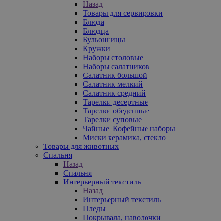
Назад
Товары для сервировки
Блюда
Блюдца
Бульонницы
Кружки
Наборы столовые
Наборы салатников
Салатник большой
Салатник мелкий
Салатник средний
Тарелки десертные
Тарелки обеденные
Тарелки суповые
Чайные, Кофейные наборы
Миски керамика, стекло
Товары для животных
Спальня
Назад
Спальня
Интерьерный текстиль
Назад
Интерьерный текстиль
Пледы
Покрывала, наволочки