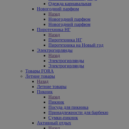
Одежда карнавальная
Новогодний парфюм
Назад
Новогодний парфюм
Новогодний парфюм
Пиротехника НГ
Назад
Пиротехника НГ
Пиротехника на Новый год
Электрогирлянды
Назад
Электрогирлянды
Электрогирлянды
Товары FORA
Летние товары
Назад
Летние товары
Пикник
Назад
Пикник
Посуда для пикника
Принадлежности для барбекю
Сумки-пикник
Активный отдых
Назад