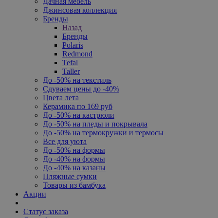
Дачная мебель
Джинсовая коллекция
Бренды
Назад
Бренды
Polaris
Redmond
Tefal
Taller
До -50% на текстиль
Сдуваем цены до -40%
Цвета лета
Керамика по 169 руб
До -50% на кастрюли
До -50% на пледы и покрывала
До -50% на термокружки и термосы
Все для уюта
До -50% на формы
До -40% на формы
До -40% на казаны
Пляжные сумки
Товары из бамбука
Акции
Статус заказа