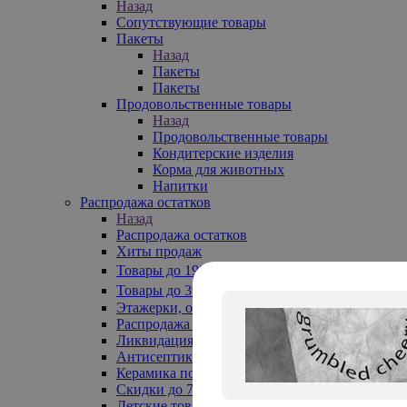
Назад
Сопутствующие товары
Пакеты
Назад
Пакеты
Пакеты
Продовольственные товары
Назад
Продовольственные товары
Кондитерские изделия
Корма для животных
Напитки
Распродажа остатков
Назад
Распродажа остатков
Хиты продаж
Товары до 199₽
Товары до 399₽
Этажерки, обувницы
Распродажа текстиля до -50%
Ликвидация до -70%
Антисептики
Керамика по 129 руб
Скидки до 70%
Детские товары