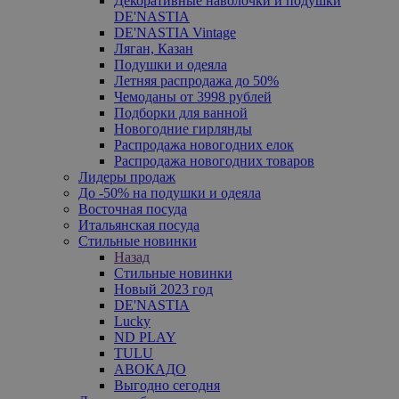
Декоративные наволочки и подушки
DE'NASTIA
DE'NASTIA Vintage
Ляган, Казан
Подушки и одеяла
Летняя распродажа до 50%
Чемоданы от 3998 рублей
Подборки для ванной
Новогодние гирлянды
Распродажа новогодних елок
Распродажа новогодних товаров
Лидеры продаж
До -50% на подушки и одеяла
Восточная посуда
Итальянская посуда
Стильные новинки
Назад
Стильные новинки
Новый 2023 год
DE'NASTIA
Lucky
ND PLAY
TULU
АВОКАДО
Выгодно сегодня