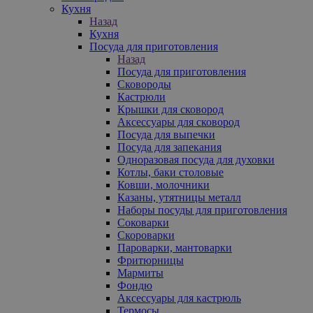
Кухня
Назад
Кухня
Посуда для приготовления
Назад
Посуда для приготовления
Сковороды
Кастрюли
Крышки для сковород
Аксессуары для сковород
Посуда для выпечки
Посуда для запекания
Одноразовая посуда для духовки
Котлы, баки столовые
Ковши, молочники
Казаны, утятницы металл
Наборы посуды для приготовления
Соковарки
Скороварки
Пароварки, мантоварки
Фритюрницы
Мармиты
Фондю
Аксессуары для кастрюль
Термосы