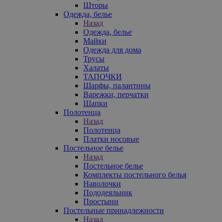
Шторы
Одежда, белье
Назад
Одежда, белье
Майки
Одежда для дома
Трусы
Халаты
ТАПОЧКИ
Шарфы, палантины
Варежки, перчатки
Шапки
Полотенца
Назад
Полотенца
Платки носовые
Постельное белье
Назад
Постельное белье
Комплекты постельного белья
Наволочки
Пододеяльник
Простыни
Постельные принадлежности
Назад