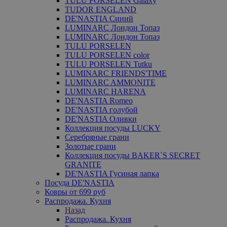
TULU PORSELEN Galaxy
TUDOR ENGLAND
DE'NASTIA Синий
LUMINARC Лондон Топаз
LUMINARC Лондон Топаз
TULU PORSELEN
TULU PORSELEN color
TULU PORSELEN Tutku
LUMINARC FRIENDS'TIME
LUMINARC AMMONITE
LUMINARC HARENA
DE'NASTIA Romeo
DE'NASTIA голубой
DE'NASTIA Оливки
Коллекция посуды LUCKY
Серебряные грани
Золотые грани
Коллекция посуды BAKER`S SECRET
GRANITE
DE'NASTIA Гусиная лапка
Посуда DE'NASTIA
Ковры от 699 руб
Распродажа. Кухня
Назад
Распродажа. Кухня