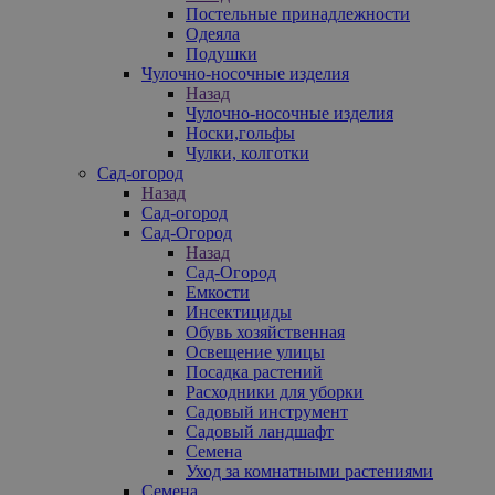
Постельные принадлежности
Одеяла
Подушки
Чулочно-носочные изделия
Назад
Чулочно-носочные изделия
Носки,гольфы
Чулки, колготки
Сад-огород
Назад
Сад-огород
Сад-Огород
Назад
Сад-Огород
Емкости
Инсектициды
Обувь хозяйственная
Освещение улицы
Посадка растений
Расходники для уборки
Садовый инструмент
Садовый ландшафт
Семена
Уход за комнатными растениями
Семена