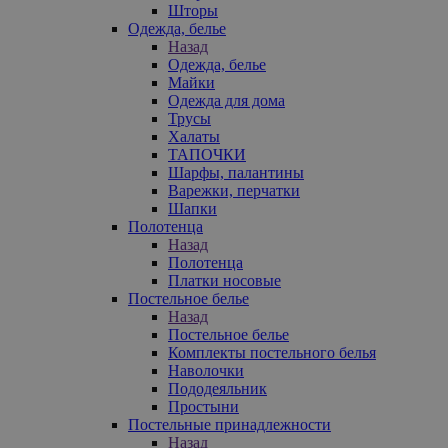
Шторы
Одежда, белье
Назад
Одежда, белье
Майки
Одежда для дома
Трусы
Халаты
ТАПОЧКИ
Шарфы, палантины
Варежки, перчатки
Шапки
Полотенца
Назад
Полотенца
Платки носовые
Постельное белье
Назад
Постельное белье
Комплекты постельного белья
Наволочки
Пододеяльник
Простыни
Постельные принадлежности
Назад