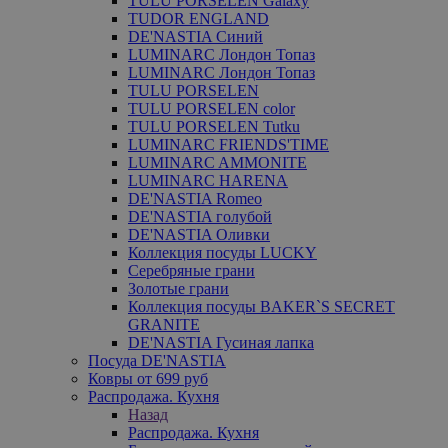
TULU PORSELEN Galaxy
TUDOR ENGLAND
DE'NASTIA Синий
LUMINARC Лондон Топаз
LUMINARC Лондон Топаз
TULU PORSELEN
TULU PORSELEN color
TULU PORSELEN Tutku
LUMINARC FRIENDS'TIME
LUMINARC AMMONITE
LUMINARC HARENA
DE'NASTIA Romeo
DE'NASTIA голубой
DE'NASTIA Оливки
Коллекция посуды LUCKY
Серебряные грани
Золотые грани
Коллекция посуды BAKER`S SECRET
GRANITE
DE'NASTIA Гусиная лапка
Посуда DE'NASTIA
Ковры от 699 руб
Распродажа. Кухня
Назад
Распродажа. Кухня