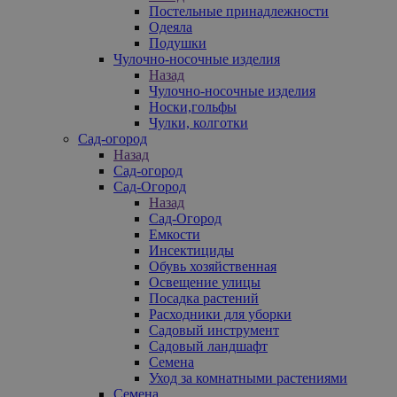
Постельные принадлежности
Одеяла
Подушки
Чулочно-носочные изделия
Назад
Чулочно-носочные изделия
Носки,гольфы
Чулки, колготки
Сад-огород
Назад
Сад-огород
Сад-Огород
Назад
Сад-Огород
Емкости
Инсектициды
Обувь хозяйственная
Освещение улицы
Посадка растений
Расходники для уборки
Садовый инструмент
Садовый ландшафт
Семена
Уход за комнатными растениями
Семена