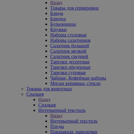
Назад
Товары для сервировки
Блюда
Блюдца
Бульонницы
Кружки
Наборы столовые
Наборы салатников
Салатник большой
Салатник мелкий
Салатник средний
Тарелки десертные
Тарелки обеденные
Тарелки суповые
Чайные, Кофейные наборы
Миски керамика, стекло
Товары для животных
Спальня
Назад
Спальня
Интерьерный текстиль
Назад
Интерьерный текстиль
Пледы
Покрывала, наволочки