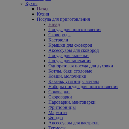
Кухня
Назад
Кухня
Посуда для приготовления
Назад
Посуда для приготовления
Сковороды
Кастрюли
Крышки для сковород
Аксессуары для сковород
Посуда для выпечки
Посуда для запекания
Одноразовая посуда для духовки
Котлы, баки столовые
Ковши, молочники
Казаны, утятницы металл
Наборы посуды для приготовления
Соковарки
Скороварки
Пароварки, мантоварки
Фритюрницы
Мармиты
Фондю
Аксессуары для кастрюль
Термосы