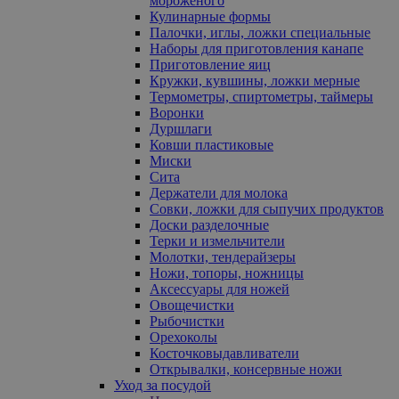
мороженого
Кулинарные формы
Палочки, иглы, ложки специальные
Наборы для приготовления канапе
Приготовление яиц
Кружки, кувшины, ложки мерные
Термометры, спиртометры, таймеры
Воронки
Дуршлаги
Ковши пластиковые
Миски
Сита
Держатели для молока
Совки, ложки для сыпучих продуктов
Доски разделочные
Терки и измельчители
Молотки, тендерайзеры
Ножи, топоры, ножницы
Аксессуары для ножей
Овощечистки
Рыбочистки
Орехоколы
Косточковыдавливатели
Открывалки, консервные ножи
Уход за посудой