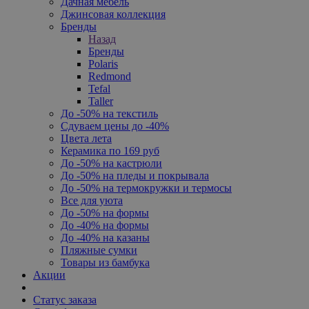
Дачная мебель
Джинсовая коллекция
Бренды
Назад
Бренды
Polaris
Redmond
Tefal
Taller
До -50% на текстиль
Сдуваем цены до -40%
Цвета лета
Керамика по 169 руб
До -50% на кастрюли
До -50% на пледы и покрывала
До -50% на термокружки и термосы
Все для уюта
До -50% на формы
До -40% на формы
До -40% на казаны
Пляжные сумки
Товары из бамбука
Акции
Статус заказа