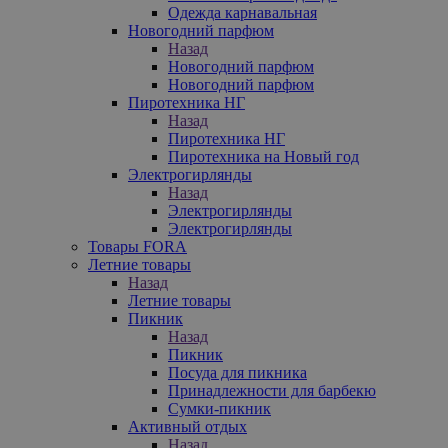
Одежда карнавальная
Новогодний парфюм
Назад
Новогодний парфюм
Новогодний парфюм
Пиротехника НГ
Назад
Пиротехника НГ
Пиротехника на Новый год
Электрогирлянды
Назад
Электрогирлянды
Электрогирлянды
Товары FORA
Летние товары
Назад
Летние товары
Пикник
Назад
Пикник
Посуда для пикника
Принадлежности для барбекю
Сумки-пикник
Активный отдых
Назад