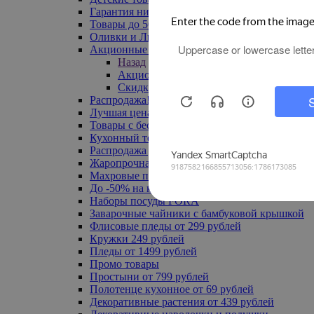
Гарантия низкой цены
Товары до 500 руб
Оливки и Лимоны
Акционные товары
Назад
Акционные товары
Скидка 20% по промокоду
Распродажа! Ульяновск до -70%
Лучшая цена
Товары с бесплатной доставкой
Кухонный текстиль
Распродажа до -50%
Жаропрочная посуда
Махровые полотенца
До -50% на ковры
Наборы посуды FORA
Заварочные чайники с бамбуковой крышкой
Флисовые пледы от 299 рублей
Кружки 249 рублей
Пледы от 1499 рублей
Промо товары
Простыни от 799 рублей
Полотенце кухонное от 69 рублей
Декоративные растения от 439 рублей