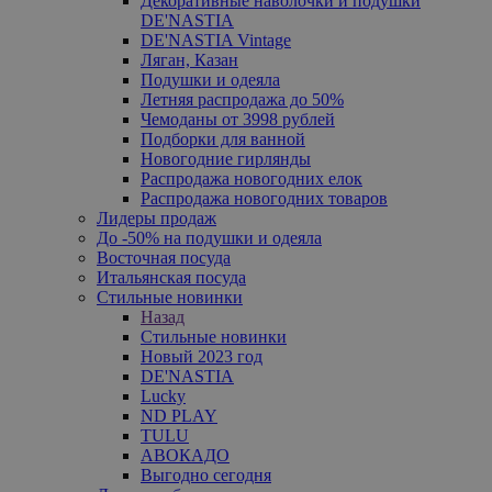
Декоративные наволочки и подушки
DE'NASTIA
DE'NASTIA Vintage
Ляган, Казан
Подушки и одеяла
Летняя распродажа до 50%
Чемоданы от 3998 рублей
Подборки для ванной
Новогодние гирлянды
Распродажа новогодних елок
Распродажа новогодних товаров
Лидеры продаж
До -50% на подушки и одеяла
Восточная посуда
Итальянская посуда
Стильные новинки
Назад
Стильные новинки
Новый 2023 год
DE'NASTIA
Lucky
ND PLAY
TULU
АВОКАДО
Выгодно сегодня