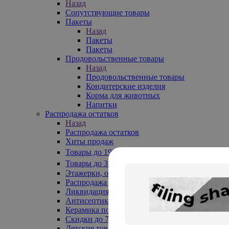
Назад
Сопутствующие товары
Пакеты
Назад
Пакеты
Пакеты
Продовольственные товары
Назад
Продовольственные товары
Кондитерские изделия
Корма для животных
Напитки
Распродажа остатков
Назад
Распродажа остатков
Хиты продаж
Товары до 199₽
Товары до 399₽
Этажерки, обувницы
Распродажа текстиля до -50%
Ликвидация до -70%
Антисептики
Керамика по 129 руб
Скидки до 70%
Детские товары