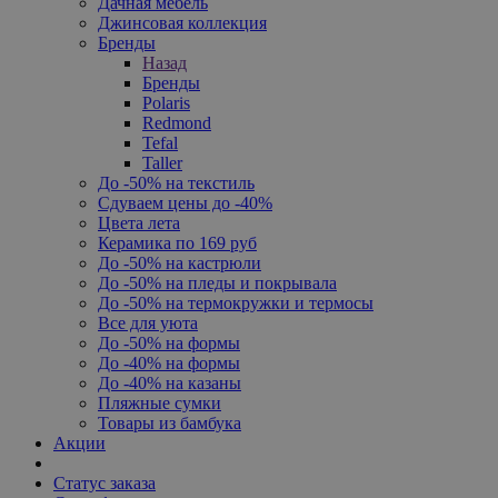
Дачная мебель
Джинсовая коллекция
Бренды
Назад
Бренды
Polaris
Redmond
Tefal
Taller
До -50% на текстиль
Сдуваем цены до -40%
Цвета лета
Керамика по 169 руб
До -50% на кастрюли
До -50% на пледы и покрывала
До -50% на термокружки и термосы
Все для уюта
До -50% на формы
До -40% на формы
До -40% на казаны
Пляжные сумки
Товары из бамбука
Акции
Статус заказа