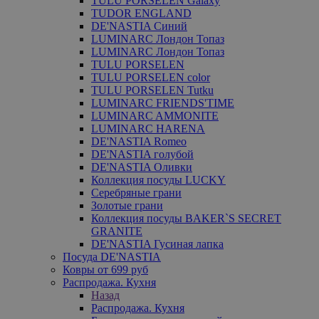
TULU PORSELEN Galaxy
TUDOR ENGLAND
DE'NASTIA Синий
LUMINARC Лондон Топаз
LUMINARC Лондон Топаз
TULU PORSELEN
TULU PORSELEN color
TULU PORSELEN Tutku
LUMINARC FRIENDS'TIME
LUMINARC AMMONITE
LUMINARC HARENA
DE'NASTIA Romeo
DE'NASTIA голубой
DE'NASTIA Оливки
Коллекция посуды LUCKY
Серебряные грани
Золотые грани
Коллекция посуды BAKER`S SECRET
GRANITE
DE'NASTIA Гусиная лапка
Посуда DE'NASTIA
Ковры от 699 руб
Распродажа. Кухня
Назад
Распродажа. Кухня