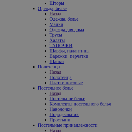
Шторы
Одежда, белье
Назад
Одежда, белье
Майки
Одежда для дома
Трусы
Халаты
ТАПОЧКИ
Шарфы, палантины
Варежки, перчатки
Шапки
Полотенца
Назад
Полотенца
Платки носовые
Постельное белье
Назад
Постельное белье
Комплекты постельного белья
Наволочки
Пододеяльник
Простыни
Постельные принадлежности
Назад