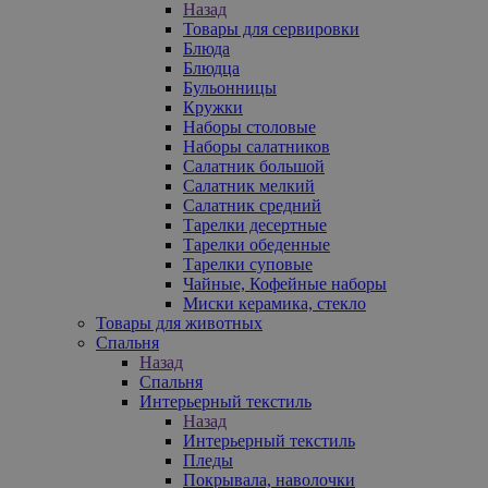
Назад
Товары для сервировки
Блюда
Блюдца
Бульонницы
Кружки
Наборы столовые
Наборы салатников
Салатник большой
Салатник мелкий
Салатник средний
Тарелки десертные
Тарелки обеденные
Тарелки суповые
Чайные, Кофейные наборы
Миски керамика, стекло
Товары для животных
Спальня
Назад
Спальня
Интерьерный текстиль
Назад
Интерьерный текстиль
Пледы
Покрывала, наволочки