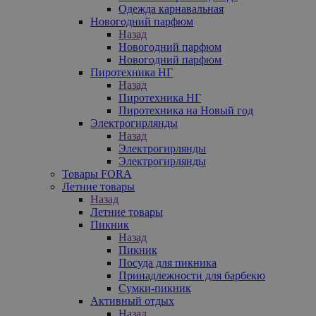
Одежда карнавальная
Новогодний парфюм
Назад
Новогодний парфюм
Новогодний парфюм
Пиротехника НГ
Назад
Пиротехника НГ
Пиротехника на Новый год
Электрогирлянды
Назад
Электрогирлянды
Электрогирлянды
Товары FORA
Летние товары
Назад
Летние товары
Пикник
Назад
Пикник
Посуда для пикника
Принадлежности для барбекю
Сумки-пикник
Активный отдых
Назад