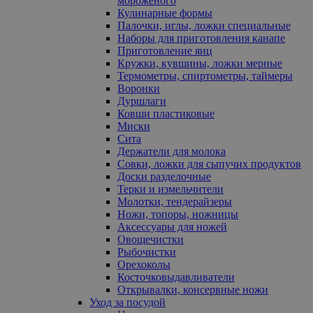
мороженого
Кулинарные формы
Палочки, иглы, ложки специальные
Наборы для приготовления канапе
Приготовление яиц
Кружки, кувшины, ложки мерные
Термометры, спиртометры, таймеры
Воронки
Дуршлаги
Ковши пластиковые
Миски
Сита
Держатели для молока
Совки, ложки для сыпучих продуктов
Доски разделочные
Терки и измельчители
Молотки, тендерайзеры
Ножи, топоры, ножницы
Аксессуары для ножей
Овощечистки
Рыбочистки
Орехоколы
Косточковыдавливатели
Открывалки, консервные ножи
Уход за посудой