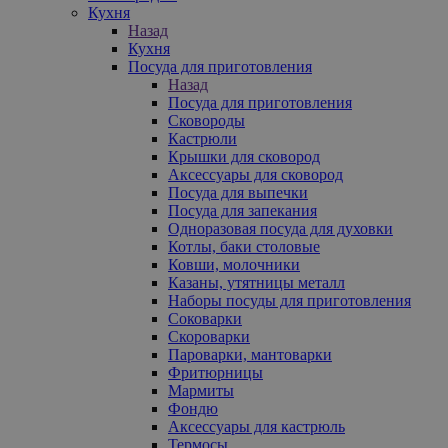
Кухня
Назад
Кухня
Посуда для приготовления
Назад
Посуда для приготовления
Сковороды
Кастрюли
Крышки для сковород
Аксессуары для сковород
Посуда для выпечки
Посуда для запекания
Одноразовая посуда для духовки
Котлы, баки столовые
Ковши, молочники
Казаны, утятницы металл
Наборы посуды для приготовления
Соковарки
Скороварки
Пароварки, мантоварки
Фритюрницы
Мармиты
Фондю
Аксессуары для кастрюль
Термосы