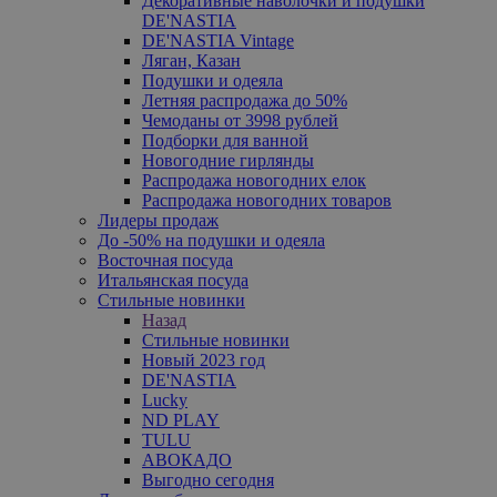
Декоративные наволочки и подушки
DE'NASTIA
DE'NASTIA Vintage
Ляган, Казан
Подушки и одеяла
Летняя распродажа до 50%
Чемоданы от 3998 рублей
Подборки для ванной
Новогодние гирлянды
Распродажа новогодних елок
Распродажа новогодних товаров
Лидеры продаж
До -50% на подушки и одеяла
Восточная посуда
Итальянская посуда
Стильные новинки
Назад
Стильные новинки
Новый 2023 год
DE'NASTIA
Lucky
ND PLAY
TULU
АВОКАДО
Выгодно сегодня