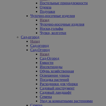
Постельные принадлежности
Одеяла
Подушки
Чулочно-носочные изделия
Назад
Чулочно-носочные изделия
Носки,гольфы
Чулки, колготки
Сад-огород
Назад
Сад-огород
Сад-Огород
Назад
Сад-Огород
Емкости
Инсектициды
Обувь хозяйственная
Освещение улицы
Посадка растений
Расходники для уборки
Садовый инструмент
Садовый ландшафт
Семена
Уход за комнатными растениями
Семена