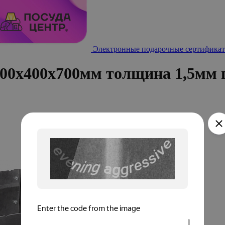
Электронные подарочные сертификат
00х400х700мм толщина 1,5мм г