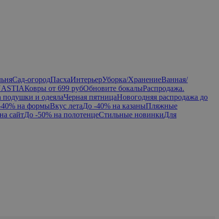
льня
Сад-огород
Пасха
Интерьер
Уборка/Хранение
Ванная/
NASTIA
Ковры от 699 руб
Обновите бокалы
Распродажа.
а подушки и одеяла
Черная пятница
Новогодняя распродажа до
-40% на формы
Вкус лета
До -40% на казаны
Пляжные
на сайт
До -50% на полотенце
Стильные новинки
Для