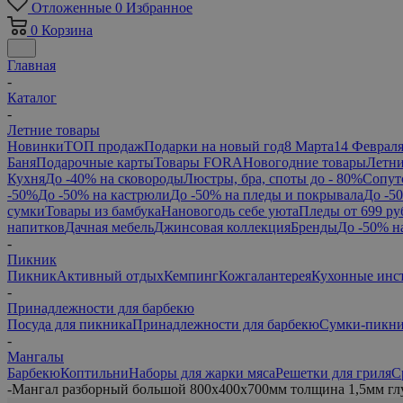
Отложенные
0
Избранное
0
Корзина
Главная
-
Каталог
-
Летние товары
Новинки
ТОП продаж
Подарки на новый год
8 Марта
14 Феврал
Баня
Подарочные карты
Товары FORA
Новогодние товары
Летни
Кухня
До -40% на сковороды
Люстры, бра, споты до - 80%
Сопут
-50%
До -50% на кастрюли
До -50% на пледы и покрывала
До -5
сумки
Товары из бамбука
Нановогодь себе уюта
Пледы от 699 ру
напитков
Дачная мебель
Джинсовая коллекция
Бренды
До -50% н
-
Пикник
Пикник
Активный отдых
Кемпинг
Кожгалантерея
Кухонные инс
-
Принадлежности для барбекю
Посуда для пикника
Принадлежности для барбекю
Сумки-пикн
-
Мангалы
Барбекю
Коптильни
Наборы для жарки мяса
Решетки для гриля
С
-
Мангал разборный большой 800х400х700мм толщина 1,5мм глу