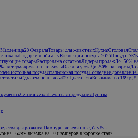
я
Масленица
23 Февраля
Товары для животных
Кухня
Столовая
Спа
е товары
Подарки любимым
Коллекции посуды 2025
Посуда DE'
ствующие товары
Распродажа остатков
Лидеры продаж
До -50% н
0% на термокружки и термосы
Все для уюта
До -50% на формы
До 
блей
Восточная посуда
Итальянская посуда
Последнее добавление 
а текстиль
Сдуваем цены до -40%
Цвета лета
Керамика по 169 руб
трументы
Летний сезон
Печатная продукция
Туризм
ик
редства для розжига
Шампуры деревянные, бамбук
бина 160мм выемка на 10 шампуров в коробке сталь