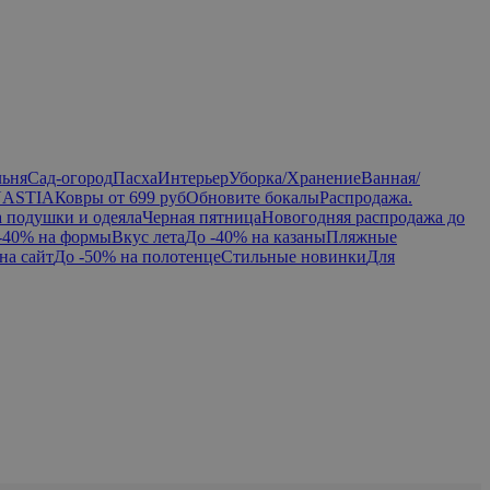
льня
Сад-огород
Пасха
Интерьер
Уборка/Хранение
Ванная/
NASTIA
Ковры от 699 руб
Обновите бокалы
Распродажа.
а подушки и одеяла
Черная пятница
Новогодняя распродажа до
-40% на формы
Вкус лета
До -40% на казаны
Пляжные
на сайт
До -50% на полотенце
Стильные новинки
Для