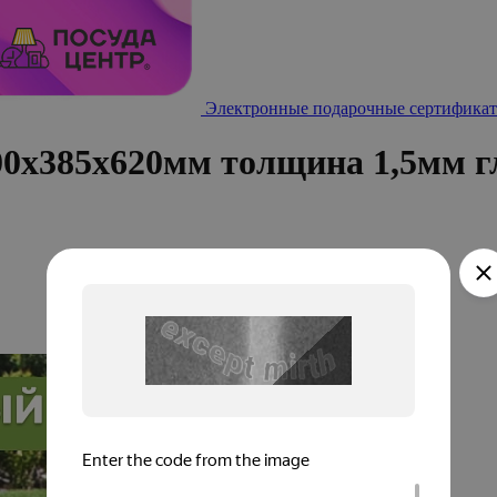
Электронные подарочные сертификат
0х385х620мм толщина 1,5мм г