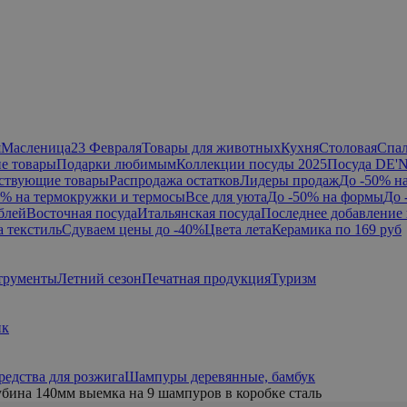
я
Масленица
23 Февраля
Товары для животных
Кухня
Столовая
Спа
е товары
Подарки любимым
Коллекции посуды 2025
Посуда DE'
ствующие товары
Распродажа остатков
Лидеры продаж
До -50% н
0% на термокружки и термосы
Все для уюта
До -50% на формы
До 
блей
Восточная посуда
Итальянская посуда
Последнее добавление 
а текстиль
Сдуваем цены до -40%
Цвета лета
Керамика по 169 руб
трументы
Летний сезон
Печатная продукция
Туризм
ик
редства для розжига
Шампуры деревянные, бамбук
бина 140мм выемка на 9 шампуров в коробке сталь