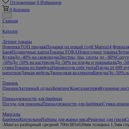
Отложенные
0
Избранное
0
Корзина
Главная
-
Каталог
-
Летние товары
Новинки
ТОП продаж
Подарки на новый год
8 Марта
14 Феврал
Баня
Подарочные карты
Товары FORA
Новогодние товары
Летни
Кухня
До -40% на сковороды
Люстры, бра, споты до - 80%
Сопут
-50%
До -50% на кастрюли
До -50% на пледы и покрывала
До -5
сумки
Товары из бамбука
Нановогодь себе уюта
Пледы от 699 ру
напитков
Дачная мебель
Джинсовая коллекция
Бренды
До -50% н
-
Пикник
Пикник
Активный отдых
Кемпинг
Кожгалантерея
Кухонные инс
-
Принадлежности для барбекю
Посуда для пикника
Принадлежности для барбекю
Сумки-пикн
-
Мангалы
Барбекю
Коптильни
Наборы для жарки мяса
Решетки для гриля
С
-
Мангал разборный средний 700х385х620мм толщина 1,5мм глу