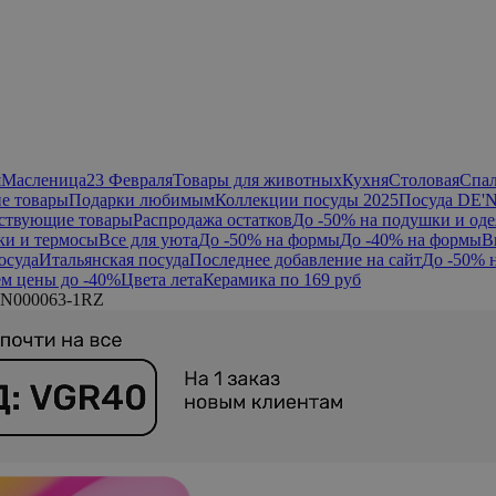
я
Масленица
23 Февраля
Товары для животных
Кухня
Столовая
Спа
е товары
Подарки любимым
Коллекции посуды 2025
Посуда DE'
ствующие товары
Распродажа остатков
До -50% на подушки и оде
ки и термосы
Все для уюта
До -50% на формы
До -40% на формы
В
осуда
Итальянская посуда
Последнее добавление на сайт
До -50% 
м цены до -40%
Цвета лета
Керамика по 169 руб
IN000063-1RZ