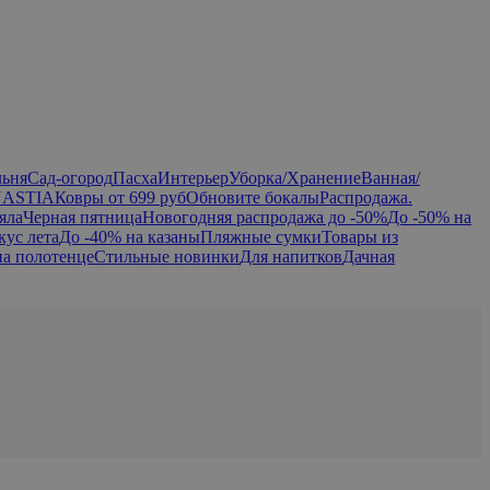
льня
Сад-огород
Пасха
Интерьер
Уборка/Хранение
Ванная/
NASTIA
Ковры от 699 руб
Обновите бокалы
Распродажа.
яла
Черная пятница
Новогодняя распродажа до -50%
До -50% на
кус лета
До -40% на казаны
Пляжные сумки
Товары из
на полотенце
Стильные новинки
Для напитков
Дачная