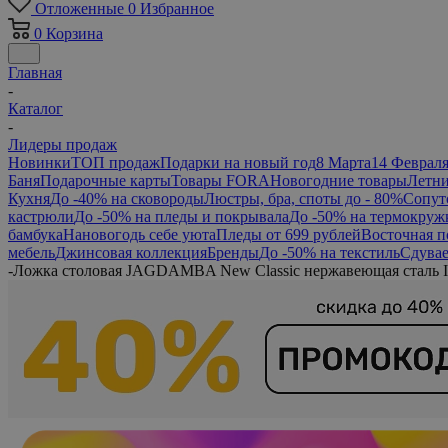
Отложенные
0
Избранное
0
Корзина
Главная
-
Каталог
-
Лидеры продаж
Новинки
ТОП продаж
Подарки на новый год
8 Марта
14 Феврал
Баня
Подарочные карты
Товары FORA
Новогодние товары
Летни
Кухня
До -40% на сковороды
Люстры, бра, споты до - 80%
Сопут
кастрюли
До -50% на пледы и покрывала
До -50% на термокруж
бамбука
Нановогодь себе уюта
Пледы от 699 рублей
Восточная п
мебель
Джинсовая коллекция
Бренды
До -50% на текстиль
Сдувае
-
Ложка столовая JAGDAMBA New Classic нержавеющая сталь 