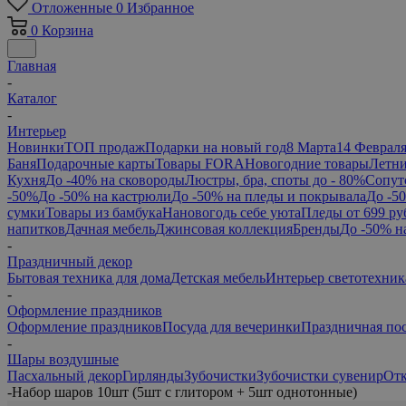
Отложенные
0
Избранное
0
Корзина
Главная
-
Каталог
-
Интерьер
Новинки
ТОП продаж
Подарки на новый год
8 Марта
14 Феврал
Баня
Подарочные карты
Товары FORA
Новогодние товары
Летни
Кухня
До -40% на сковороды
Люстры, бра, споты до - 80%
Сопут
-50%
До -50% на кастрюли
До -50% на пледы и покрывала
До -5
сумки
Товары из бамбука
Нановогодь себе уюта
Пледы от 699 ру
напитков
Дачная мебель
Джинсовая коллекция
Бренды
До -50% н
-
Праздничный декор
Бытовая техника для дома
Детская мебель
Интерьер светотехник
-
Оформление праздников
Оформление праздников
Посуда для вечеринки
Праздничная по
-
Шары воздушные
Пасхальный декор
Гирлянды
Зубочистки
Зубочистки сувенир
От
-
Набор шаров 10шт (5шт с глитором + 5шт однотонные)