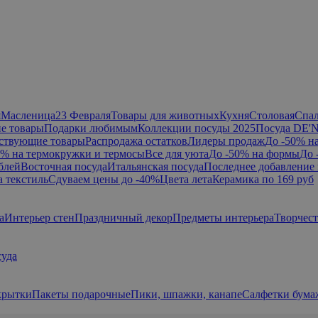
я
Масленица
23 Февраля
Товары для животных
Кухня
Столовая
Спа
е товары
Подарки любимым
Коллекции посуды 2025
Посуда DE'
ствующие товары
Распродажа остатков
Лидеры продаж
До -50% н
0% на термокружки и термосы
Все для уюта
До -50% на формы
До 
блей
Восточная посуда
Итальянская посуда
Последнее добавление 
а текстиль
Сдуваем цены до -40%
Цвета лета
Керамика по 169 руб
а
Интерьер стен
Праздничный декор
Предметы интерьера
Творчес
суда
крытки
Пакеты подарочные
Пики, шпажки, канапе
Салфетки бум