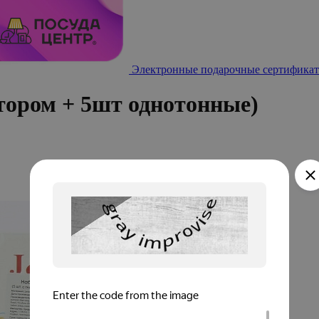
Электронные подарочные сертификат
тором + 5шт однотонные)