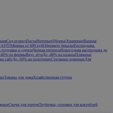
льня
Сад-огород
Пасха
Интерьер
Уборка/Хранение
Ванная/
NASTIA
Ковры от 699 руб
Обновите бокалы
Распродажа.
а подушки и одеяла
Черная пятница
Новогодняя распродажа до
-40% на формы
Вкус лета
До -40% на казаны
Пляжные
на сайт
До -50% на полотенце
Стильные новинки
Для
тво
Товары для дома
Хозяйственная группа
ажные
Свечи для тортов
Трубочки, соломки для коктейлей