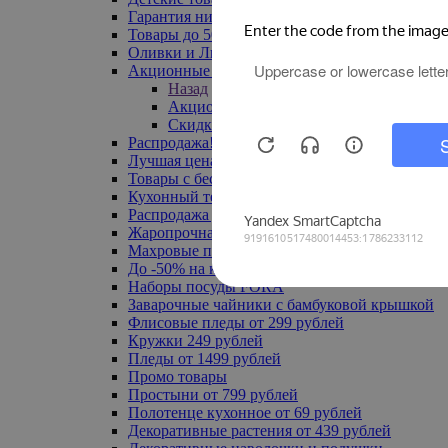
Гарантия низкой цены
Товары до 500 руб
Оливки и Лимоны
Акционные товары
Назад
Акционные товары
Скидка 20% по промокоду
Распродажа! Ульяновск до -70%
Лучшая цена
Товары с бесплатной доставкой
Кухонный текстиль
Распродажа до -50%
Жаропрочная посуда
Махровые полотенца
До -50% на ковры
Наборы посуды FORA
Заварочные чайники с бамбуковой крышкой
Флисовые пледы от 299 рублей
Кружки 249 рублей
Пледы от 1499 рублей
Промо товары
Простыни от 799 рублей
Полотенце кухонное от 69 рублей
Декоративные растения от 439 рублей