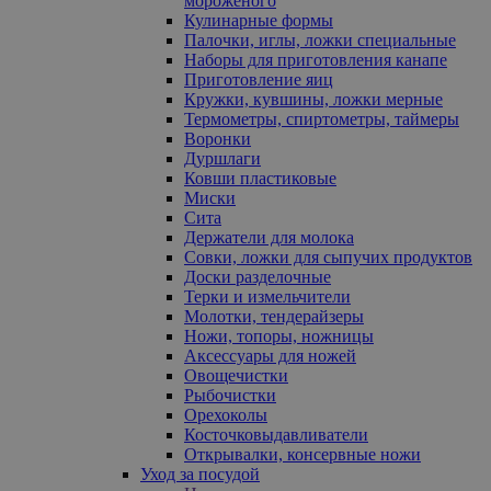
мороженого
Кулинарные формы
Палочки, иглы, ложки специальные
Наборы для приготовления канапе
Приготовление яиц
Кружки, кувшины, ложки мерные
Термометры, спиртометры, таймеры
Воронки
Дуршлаги
Ковши пластиковые
Миски
Сита
Держатели для молока
Совки, ложки для сыпучих продуктов
Доски разделочные
Терки и измельчители
Молотки, тендерайзеры
Ножи, топоры, ножницы
Аксессуары для ножей
Овощечистки
Рыбочистки
Орехоколы
Косточковыдавливатели
Открывалки, консервные ножи
Уход за посудой