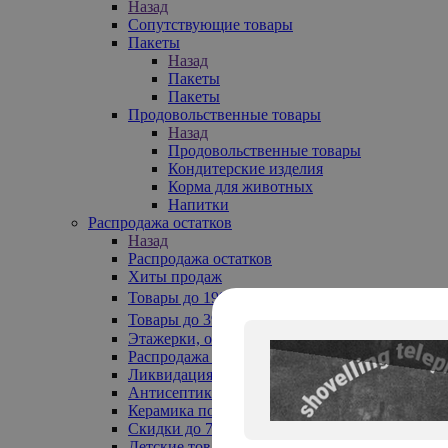
Назад
Сопутствующие товары
Пакеты
Назад
Пакеты
Пакеты
Продовольственные товары
Назад
Продовольственные товары
Кондитерские изделия
Корма для животных
Напитки
Распродажа остатков
Назад
Распродажа остатков
Хиты продаж
Товары до 199₽
Товары до 399₽
Этажерки, обувницы
Распродажа текстиля до -50%
Ликвидация до -70%
Антисептики
Керамика по 129 руб
Скидки до 70%
Детские товары