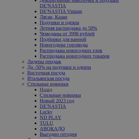
Декоративные наволочки и подушки
DE'NASTIA
DE'NASTIA Vintage
Ляган, Казан
Подушки и одеяла
Летняя распродажа до 50%
Чемоданы от 3998 рублей
Подборки для ванной
Новогодние гирлянды
Распродажа новогодних елок
Распродажа новогодних товаров
Лидеры продаж
До -50% на подушки и одеяла
Восточная посуда
Итальянская посуда
Стильные новинки
Назад
Стильные новинки
Новый 2023 год
DE'NASTIA
Lucky
ND PLAY
TULU
АВОКАДО
Выгодно сегодня