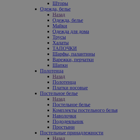
Шторы
Одежда, белье
Назад
Одежда, белье
Майки
Одежда для дома
Трусы
Халаты
ТАПОЧКИ
Шарфы, палантины
Варежки, перчатки
Шапки
Полотенца
Назад
Полотенца
Платки носовые
Постельное белье
Назад
Постельное белье
Комплекты постельного белья
Наволочки
Пододеяльник
Простыни
Постельные принадлежности
Назад