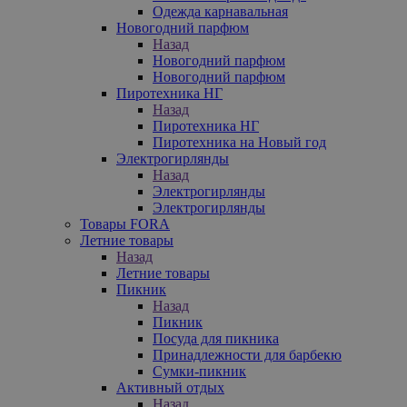
Одежда карнавальная
Новогодний парфюм
Назад
Новогодний парфюм
Новогодний парфюм
Пиротехника НГ
Назад
Пиротехника НГ
Пиротехника на Новый год
Электрогирлянды
Назад
Электрогирлянды
Электрогирлянды
Товары FORA
Летние товары
Назад
Летние товары
Пикник
Назад
Пикник
Посуда для пикника
Принадлежности для барбекю
Сумки-пикник
Активный отдых
Назад