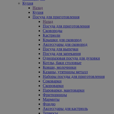
Кухня
Назад
Кухня
Посуда для приготовления
Назад
Посуда для приготовления
Сковороды
Кастрюли
Крышки для сковород
Аксессуары для сковород
Посуда для выпечки
Посуда для запекания
Одноразовая посуда для духовки
Котлы, баки столовые
Ковши, молочники
Казаны, утятницы металл
Наборы посуды для приготовления
Соковарки
Скороварки
Пароварки, мантоварки
Фритюрницы
Мармиты
Фондю
Аксессуары для кастрюль
Термосы