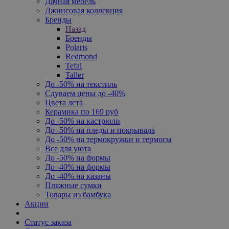
Дачная мебель
Джинсовая коллекция
Бренды
Назад
Бренды
Polaris
Redmond
Tefal
Taller
До -50% на текстиль
Сдуваем цены до -40%
Цвета лета
Керамика по 169 руб
До -50% на кастрюли
До -50% на пледы и покрывала
До -50% на термокружки и термосы
Все для уюта
До -50% на формы
До -40% на формы
До -40% на казаны
Пляжные сумки
Товары из бамбука
Акции
Статус заказа