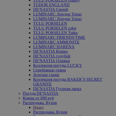
TULU PORSELEN Galaxy
TUDOR ENGLAND
DE'NASTIA Синий
LUMINARC Лондон Топаз
LUMINARC Лондон Топаз
TULU PORSELEN
TULU PORSELEN color
TULU PORSELEN Tutku
LUMINARC FRIENDS'TIME
LUMINARC AMMONITE
LUMINARC HARENA
DE'NASTIA Romeo
DE'NASTIA голубой
DE'NASTIA Оливки
Коллекция посуды LUCKY
Серебряные грани
Золотые грани
Коллекция посуды BAKER`S SECRET
GRANITE
DE'NASTIA Гусиная лапка
Посуда DE'NASTIA
Ковры от 699 руб
Распродажа. Кухня
Назад
Распродажа. Кухня