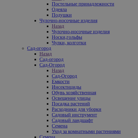
Постельные принадлежности
Одеяла
Подушки
Чулочно-носочные изделия
Назад
Чулочно-носочные изделия
Носки,гольфы
Чулки, колготки
Сад-огород
Назад
Сад-огород
Сад-Огород
Назад
Сад-Огород
Емкости
Инсектициды
Обувь хозяйственная
Освещение улицы
Посадка растений
Расходники для уборки
Садовый инструмент
Садовый ландшафт
Семена
Уход за комнатными растениями
Семена