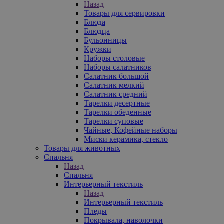
Назад
Товары для сервировки
Блюда
Блюдца
Бульонницы
Кружки
Наборы столовые
Наборы салатников
Салатник большой
Салатник мелкий
Салатник средний
Тарелки десертные
Тарелки обеденные
Тарелки суповые
Чайные, Кофейные наборы
Миски керамика, стекло
Товары для животных
Спальня
Назад
Спальня
Интерьерный текстиль
Назад
Интерьерный текстиль
Пледы
Покрывала, наволочки