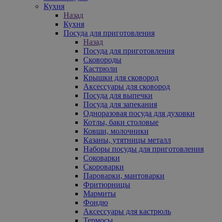
Кухня
Назад
Кухня
Посуда для приготовления
Назад
Посуда для приготовления
Сковороды
Кастрюли
Крышки для сковород
Аксессуары для сковород
Посуда для выпечки
Посуда для запекания
Одноразовая посуда для духовки
Котлы, баки столовые
Ковши, молочники
Казаны, утятницы металл
Наборы посуды для приготовления
Соковарки
Скороварки
Пароварки, мантоварки
Фритюрницы
Мармиты
Фондю
Аксессуары для кастрюль
Термосы