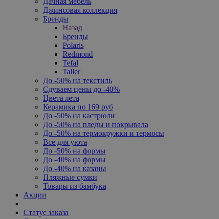
Дачная мебель
Джинсовая коллекция
Бренды
Назад
Бренды
Polaris
Redmond
Tefal
Taller
До -50% на текстиль
Сдуваем цены до -40%
Цвета лета
Керамика по 169 руб
До -50% на кастрюли
До -50% на пледы и покрывала
До -50% на термокружки и термосы
Все для уюта
До -50% на формы
До -40% на формы
До -40% на казаны
Пляжные сумки
Товары из бамбука
Акции
Статус заказа