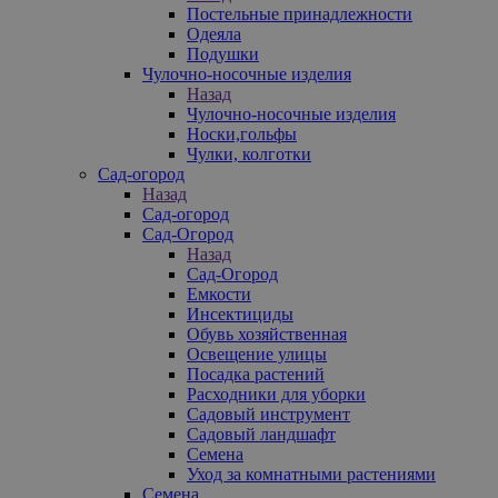
Постельные принадлежности
Одеяла
Подушки
Чулочно-носочные изделия
Назад
Чулочно-носочные изделия
Носки,гольфы
Чулки, колготки
Сад-огород
Назад
Сад-огород
Сад-Огород
Назад
Сад-Огород
Емкости
Инсектициды
Обувь хозяйственная
Освещение улицы
Посадка растений
Расходники для уборки
Садовый инструмент
Садовый ландшафт
Семена
Уход за комнатными растениями
Семена