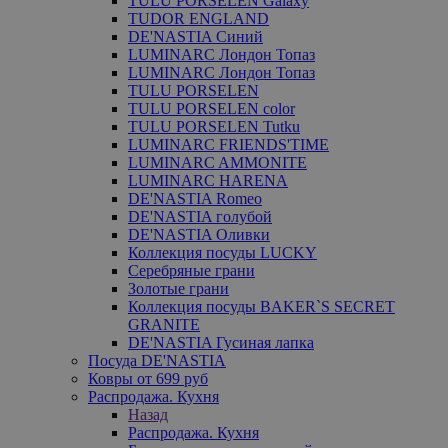
TULU PORSELEN Galaxy
TUDOR ENGLAND
DE'NASTIA Синий
LUMINARC Лондон Топаз
LUMINARC Лондон Топаз
TULU PORSELEN
TULU PORSELEN color
TULU PORSELEN Tutku
LUMINARC FRIENDS'TIME
LUMINARC AMMONITE
LUMINARC HARENA
DE'NASTIA Romeo
DE'NASTIA голубой
DE'NASTIA Оливки
Коллекция посуды LUCKY
Серебряные грани
Золотые грани
Коллекция посуды BAKER`S SECRET
GRANITE
DE'NASTIA Гусиная лапка
Посуда DE'NASTIA
Ковры от 699 руб
Распродажа. Кухня
Назад
Распродажа. Кухня