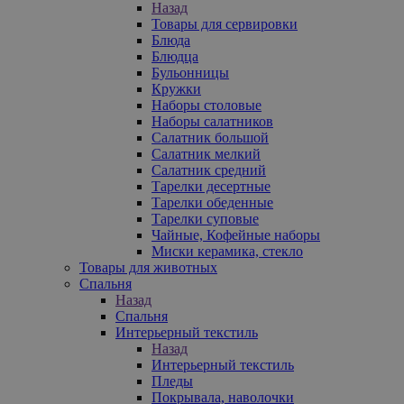
Назад
Товары для сервировки
Блюда
Блюдца
Бульонницы
Кружки
Наборы столовые
Наборы салатников
Салатник большой
Салатник мелкий
Салатник средний
Тарелки десертные
Тарелки обеденные
Тарелки суповые
Чайные, Кофейные наборы
Миски керамика, стекло
Товары для животных
Спальня
Назад
Спальня
Интерьерный текстиль
Назад
Интерьерный текстиль
Пледы
Покрывала, наволочки