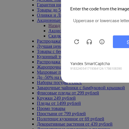
Гарантия низкой цены
Товары до 500 руб
Оливки и Лимоны
Акционные товары
Назад
Акционные товары
Скидка 20% по промокоду
Распродажа! Ульяновск до -70%
Лучшая цена
Товары с бесплатной доставкой
Кухонный текстиль
Распродажа до -50%
Жаропрочная посуда
Махровые полотенца
До -50% на ковры
Наборы посуды FORA
Заварочные чайники с бамбуковой крышкой
Флисовые пледы от 299 рублей
Кружки 249 рублей
Пледы от 1499 рублей
Промо товары
Простыни от 799 рублей
Полотенце кухонное от 69 рублей
Декоративные растения от 439 рублей