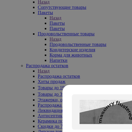
Назад
Сопутствующие товары
Пакеты
Назад
Пакеты
Пакеты
Продовольственные товары
Назад
Продовольственные товары
Кондитерские изделия
Корма для животных
Напитки
Распродажа остатков
Назад
Распродажа остатков
Хиты продаж
Товары до 199₽
Товары до 399₽
Этажерки, обувницы
Распродажа текстиля до -50%
Ликвидация до -70%
Антисептики
Керамика по 129 руб
Скидки до 70%
Детские товары