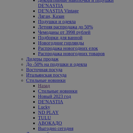
Декоративные наволочки и подушки
DE'NASTIA
DE'NASTIA Vintage
Ляган, Казан
Подушки и одеяла
Летняя распродажа до 50%
Чемоданы от 3998 рублей
Подборки для ванной
Новогодние гирлянды
Распродажа новогодних елок
Распродажа новогодних товаров
Лидеры продаж
До -50% на подушки и одеяла
Восточная посуда
Итальянская посуда
Стильные новинки
Назад
Стильные новинки
Новый 2023 год
DE'NASTIA
Lucky
ND PLAY
TULU
АВОКАДО
Выгодно сегодня