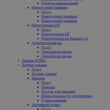
Одежда карнавальная
Новогодний парфюм
Назад
Новогодний парфюм
Новогодний парфюм
Пиротехника НГ
Назад
Пиротехника НГ
Пиротехника на Новый год
Электрогирлянды
Назад
Электрогирлянды
Электрогирлянды
Товары FORA
Летние товары
Назад
Летние товары
Пикник
Назад
Пикник
Посуда для пикника
Принадлежности для барбекю
Сумки-пикник
Активный отдых
Назад