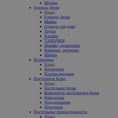
Шторы
Одежда, белье
Назад
Одежда, белье
Майки
Одежда для дома
Трусы
Халаты
ТАПОЧКИ
Шарфы, палантины
Варежки, перчатки
Шапки
Полотенца
Назад
Полотенца
Платки носовые
Постельное белье
Назад
Постельное белье
Комплекты постельного белья
Наволочки
Пододеяльник
Простыни
Постельные принадлежности
Назад