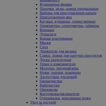
мороженого
Кулинарные формы
Палочки, иглы, ложки специальные
Наборы для приготовления канапе
Приготовление яиц
Кружки, кувшины, ложки мерные
Термометры, спиртометры, таймеры
Воронки
Дуршлаги
Ковши пластиковые
Миски
Сита
Держатели для молока
Совки, ложки для сыпучих продуктов
Доски разделочные
Терки и измельчители
Молотки, тендерайзеры
Ножи, топоры, ножницы
Аксессуары для ножей
Овощечистки
Рыбочистки
Орехоколы
Косточковыдавливатели
Открывалки, консервные ножи
Уход за посудой