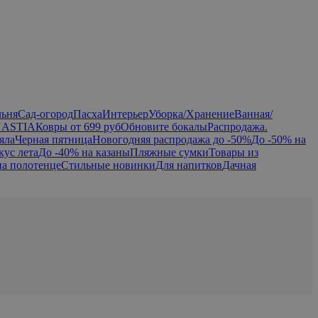
льня
Сад-огород
Пасха
Интерьер
Уборка/Хранение
Ванная/
NASTIA
Ковры от 699 руб
Обновите бокалы
Распродажа.
яла
Черная пятница
Новогодняя распродажа до -50%
До -50% на
кус лета
До -40% на казаны
Пляжные сумки
Товары из
на полотенце
Стильные новинки
Для напитков
Дачная