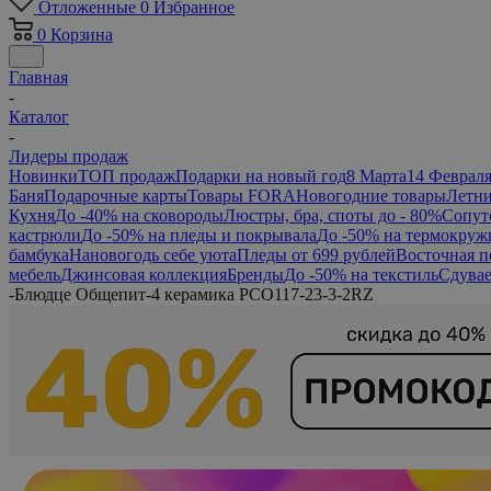
Отложенные
0
Избранное
0
Корзина
Главная
-
Каталог
-
Лидеры продаж
Новинки
ТОП продаж
Подарки на новый год
8 Марта
14 Феврал
Баня
Подарочные карты
Товары FORA
Новогодние товары
Летни
Кухня
До -40% на сковороды
Люстры, бра, споты до - 80%
Сопут
кастрюли
До -50% на пледы и покрывала
До -50% на термокруж
бамбука
Нановогодь себе уюта
Пледы от 699 рублей
Восточная п
мебель
Джинсовая коллекция
Бренды
До -50% на текстиль
Сдувае
-
Блюдце Общепит-4 керамика PCO117-23-3-2RZ