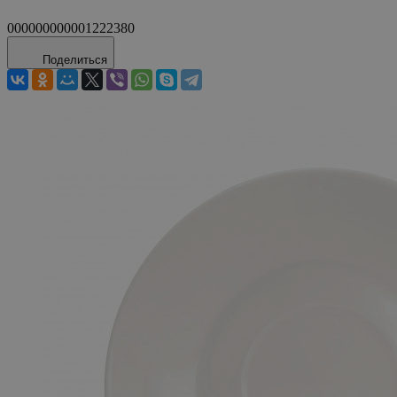
000000000001222380
Поделиться