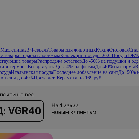
я
Масленица
23 Февраля
Товары для животных
Кухня
Столовая
Спа
е товары
Подарки любимым
Коллекции посуды 2025
Посуда DE'
ствующие товары
Распродажа остатков
До -50% на подушки и оде
ки и термосы
Все для уюта
До -50% на формы
До -40% на формы
В
осуда
Итальянская посуда
Последнее добавление на сайт
До -50% 
м цены до -40%
Цвета лета
Керамика по 169 руб