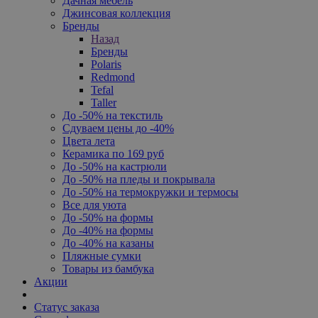
Дачная мебель
Джинсовая коллекция
Бренды
Назад
Бренды
Polaris
Redmond
Tefal
Taller
До -50% на текстиль
Сдуваем цены до -40%
Цвета лета
Керамика по 169 руб
До -50% на кастрюли
До -50% на пледы и покрывала
До -50% на термокружки и термосы
Все для уюта
До -50% на формы
До -40% на формы
До -40% на казаны
Пляжные сумки
Товары из бамбука
Акции
Статус заказа