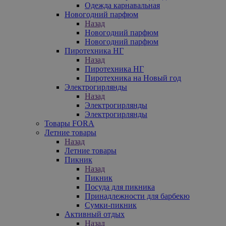
Одежда карнавальная
Новогодний парфюм
Назад
Новогодний парфюм
Новогодний парфюм
Пиротехника НГ
Назад
Пиротехника НГ
Пиротехника на Новый год
Электрогирлянды
Назад
Электрогирлянды
Электрогирлянды
Товары FORA
Летние товары
Назад
Летние товары
Пикник
Назад
Пикник
Посуда для пикника
Принадлежности для барбекю
Сумки-пикник
Активный отдых
Назад