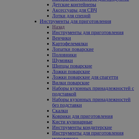
Детские контейнеры
Аксессуары для СВЧ
Лотки для специй
Инструменты для приготовления
Назад
Инструменты для приготовления
Венчики
Картофелемялки
Лопатки поварские
Половники
Шумовки
Щипцы поварские
Ложки поварские
Ложки поварские для спагетти
Вилки поварские
Наборы кухонных принадлежностей с
подставкой
Наборы кухонных принадлежностей
без подставки
Скалки
Коврики для приготовления
Кисти кулинарные
Инструменты кондитерские
Инструменты для приготовления
мороженого