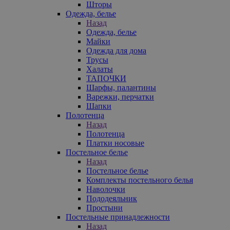
Шторы
Одежда, белье
Назад
Одежда, белье
Майки
Одежда для дома
Трусы
Халаты
ТАПОЧКИ
Шарфы, палантины
Варежки, перчатки
Шапки
Полотенца
Назад
Полотенца
Платки носовые
Постельное белье
Назад
Постельное белье
Комплекты постельного белья
Наволочки
Пододеяльник
Простыни
Постельные принадлежности
Назад