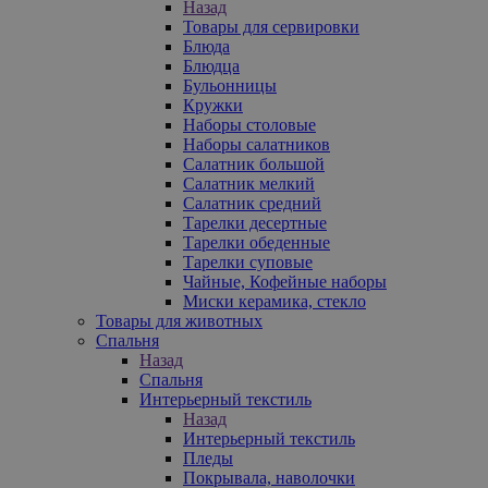
Назад
Товары для сервировки
Блюда
Блюдца
Бульонницы
Кружки
Наборы столовые
Наборы салатников
Салатник большой
Салатник мелкий
Салатник средний
Тарелки десертные
Тарелки обеденные
Тарелки суповые
Чайные, Кофейные наборы
Миски керамика, стекло
Товары для животных
Спальня
Назад
Спальня
Интерьерный текстиль
Назад
Интерьерный текстиль
Пледы
Покрывала, наволочки