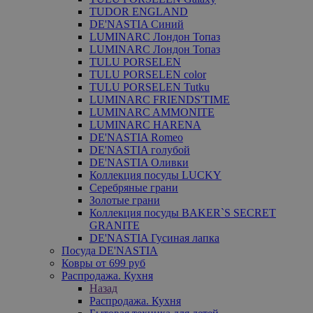
TUDOR ENGLAND
DE'NASTIA Синий
LUMINARC Лондон Топаз
LUMINARC Лондон Топаз
TULU PORSELEN
TULU PORSELEN color
TULU PORSELEN Tutku
LUMINARC FRIENDS'TIME
LUMINARC AMMONITE
LUMINARC HARENA
DE'NASTIA Romeo
DE'NASTIA голубой
DE'NASTIA Оливки
Коллекция посуды LUCKY
Серебряные грани
Золотые грани
Коллекция посуды BAKER`S SECRET
GRANITE
DE'NASTIA Гусиная лапка
Посуда DE'NASTIA
Ковры от 699 руб
Распродажа. Кухня
Назад
Распродажа. Кухня