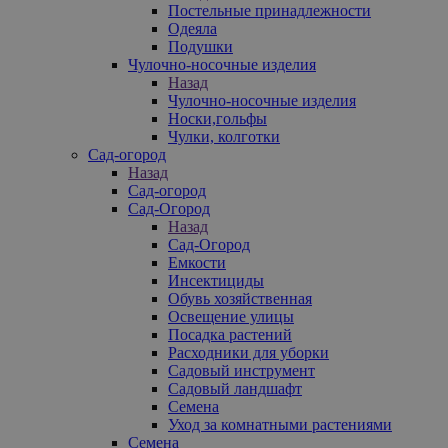
Постельные принадлежности
Одеяла
Подушки
Чулочно-носочные изделия
Назад
Чулочно-носочные изделия
Носки,гольфы
Чулки, колготки
Сад-огород
Назад
Сад-огород
Сад-Огород
Назад
Сад-Огород
Емкости
Инсектициды
Обувь хозяйственная
Освещение улицы
Посадка растений
Расходники для уборки
Садовый инструмент
Садовый ландшафт
Семена
Уход за комнатными растениями
Семена