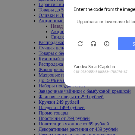
Гарантия низкой цены
Товары до 500 руб
Оливки и Лимоны
Акционные товары
Назад
Акционные товары
Скидка 20% по промокоду
Распродажа! Ульяновск до -70%
Лучшая цена
Товары с бесплатной доставкой
Кухонный текстиль
Распродажа до -50%
Жаропрочная посуда
Махровые полотенца
До -50% на ковры
Наборы посуды FORA
Заварочные чайники с бамбуковой крышкой
Флисовые пледы от 299 рублей
Кружки 249 рублей
Пледы от 1499 рублей
Промо товары
Простыни от 799 рублей
Полотенце кухонное от 69 рублей
Декоративные растения от 439 рублей
Декоративные наволочки и подушки