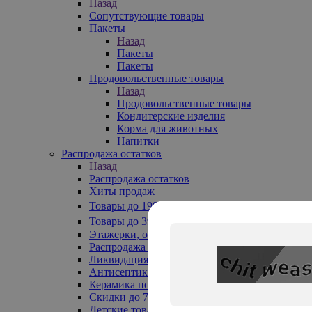
Назад
Сопутствующие товары
Пакеты
Назад
Пакеты
Пакеты
Продовольственные товары
Назад
Продовольственные товары
Кондитерские изделия
Корма для животных
Напитки
Распродажа остатков
Назад
Распродажа остатков
Хиты продаж
Товары до 199₽
Товары до 399₽
Этажерки, обувницы
Распродажа текстиля до -50%
Ликвидация до -70%
Антисептики
Керамика по 129 руб
Скидки до 70%
Детские товары