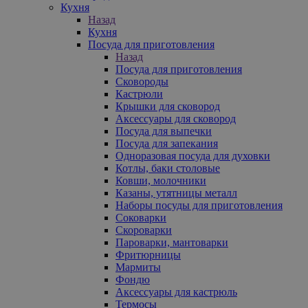
Кухня
Назад
Кухня
Посуда для приготовления
Назад
Посуда для приготовления
Сковороды
Кастрюли
Крышки для сковород
Аксессуары для сковород
Посуда для выпечки
Посуда для запекания
Одноразовая посуда для духовки
Котлы, баки столовые
Ковши, молочники
Казаны, утятницы металл
Наборы посуды для приготовления
Соковарки
Скороварки
Пароварки, мантоварки
Фритюрницы
Мармиты
Фондю
Аксессуары для кастрюль
Термосы