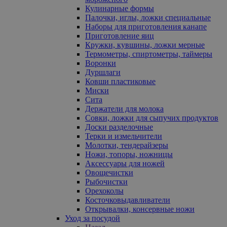
Кулинарные формы
Палочки, иглы, ложки специальные
Наборы для приготовления канапе
Приготовление яиц
Кружки, кувшины, ложки мерные
Термометры, спиртометры, таймеры
Воронки
Дуршлаги
Ковши пластиковые
Миски
Сита
Держатели для молока
Совки, ложки для сыпучих продуктов
Доски разделочные
Терки и измельчители
Молотки, тендерайзеры
Ножи, топоры, ножницы
Аксессуары для ножей
Овощечистки
Рыбочистки
Орехоколы
Косточковыдавливатели
Открывалки, консервные ножи
Уход за посудой