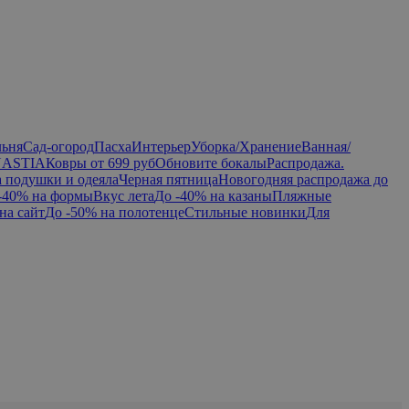
льня
Сад-огород
Пасха
Интерьер
Уборка/Хранение
Ванная/
NASTIA
Ковры от 699 руб
Обновите бокалы
Распродажа.
а подушки и одеяла
Черная пятница
Новогодняя распродажа до
-40% на формы
Вкус лета
До -40% на казаны
Пляжные
на сайт
До -50% на полотенце
Стильные новинки
Для