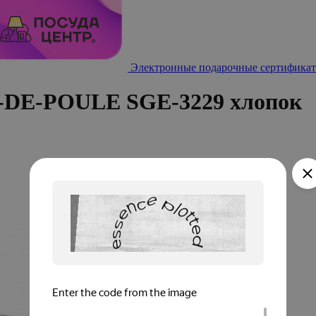
Электронные подарочные сертификат
-DE-POULE SGE-3229 хлопок