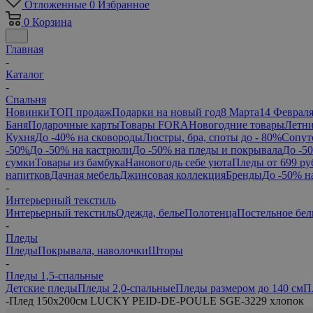
Отложенные
0
Избранное
0
Корзина
Главная
-
Каталог
-
Спальня
Новинки
ТОП продаж
Подарки на новый год
8 Марта
14 Феврал
Баня
Подарочные карты
Товары FORA
Новогодние товары
Летни
Кухня
До -40% на сковороды
Люстры, бра, споты до - 80%
Сопут
-50%
До -50% на кастрюли
До -50% на пледы и покрывала
До -5
сумки
Товары из бамбука
Нановогодь себе уюта
Пледы от 699 ру
напитков
Дачная мебель
Джинсовая коллекция
Бренды
До -50% н
-
Интерьерный текстиль
Интерьерный текстиль
Одежда, белье
Полотенца
Постельное бел
-
Пледы
Пледы
Покрывала, наволочки
Шторы
-
Пледы 1,5-спальные
Детские пледы
Пледы 2,0-спальные
Пледы размером до 140 см
П
-
Плед 150х200см LUCKY PEID-DE-POULE SGE-3229 хлопок