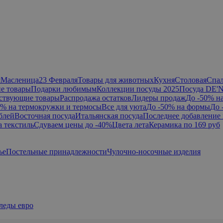
я
Масленица
23 Февраля
Товары для животных
Кухня
Столовая
Спа
е товары
Подарки любимым
Коллекции посуды 2025
Посуда DE'
ствующие товары
Распродажа остатков
Лидеры продаж
До -50% н
0% на термокружки и термосы
Все для уюта
До -50% на формы
До 
блей
Восточная посуда
Итальянская посуда
Последнее добавление 
а текстиль
Сдуваем цены до -40%
Цвета лета
Керамика по 169 руб
ье
Постельные принадлежности
Чулочно-носочные изделия
леды евро