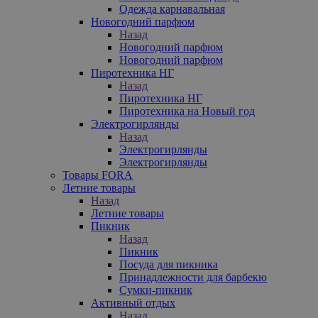
Одежда карнавальная
Новогодний парфюм
Назад
Новогодний парфюм
Новогодний парфюм
Пиротехника НГ
Назад
Пиротехника НГ
Пиротехника на Новый год
Электрогирлянды
Назад
Электрогирлянды
Электрогирлянды
Товары FORA
Летние товары
Назад
Летние товары
Пикник
Назад
Пикник
Посуда для пикника
Принадлежности для барбекю
Сумки-пикник
Активный отдых
Назад