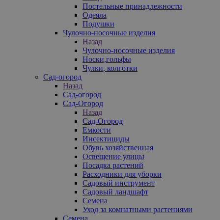
Постельные принадлежности
Одеяла
Подушки
Чулочно-носочные изделия
Назад
Чулочно-носочные изделия
Носки,гольфы
Чулки, колготки
Сад-огород
Назад
Сад-огород
Сад-Огород
Назад
Сад-Огород
Емкости
Инсектициды
Обувь хозяйственная
Освещение улицы
Посадка растений
Расходники для уборки
Садовый инструмент
Садовый ландшафт
Семена
Уход за комнатными растениями
Семена