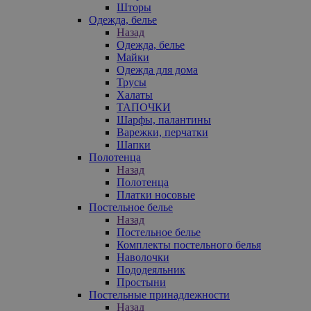
Шторы
Одежда, белье
Назад
Одежда, белье
Майки
Одежда для дома
Трусы
Халаты
ТАПОЧКИ
Шарфы, палантины
Варежки, перчатки
Шапки
Полотенца
Назад
Полотенца
Платки носовые
Постельное белье
Назад
Постельное белье
Комплекты постельного белья
Наволочки
Пододеяльник
Простыни
Постельные принадлежности
Назад