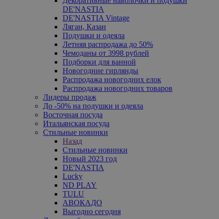
Декоративные наволочки и подушки
DE'NASTIA
DE'NASTIA Vintage
Ляган, Казан
Подушки и одеяла
Летняя распродажа до 50%
Чемоданы от 3998 рублей
Подборки для ванной
Новогодние гирлянды
Распродажа новогодних елок
Распродажа новогодних товаров
Лидеры продаж
До -50% на подушки и одеяла
Восточная посуда
Итальянская посуда
Стильные новинки
Назад
Стильные новинки
Новый 2023 год
DE'NASTIA
Lucky
ND PLAY
TULU
АВОКАДО
Выгодно сегодня