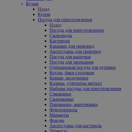
Кухня
Назад
Кухня
Посуда для приготовления
Назад
Посуда для приготовления
Сковороды
Кастрюли
Крышки для сковород
Аксессуары для сковород
Посуда для выпечки
Посуда для запекания
Одноразовая посуда для духовки
Котлы, баки столовые
Ковши, молочники
Казаны, утятницы металл
Наборы посуды для приготовления
Соковарки
Скороварки
Пароварки, мантоварки
Фритюрницы
Мармиты
Фондю
Аксессуары для кастрюль
Термосы