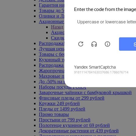
Гарантия низкой цены
Товары до 500 руб
Оливки и Лимоны
Акционные товары
Назад
Акционные товары
Скидка 20% по промокоду
Распродажа! Ульяновск до -70%
Лучшая цена
Товары с бесплатной доставкой
Кухонный текстиль
Распродажа до -50%
Жаропрочная посуда
Махровые полотенца
До -50% на ковры
Наборы посуды FORA
Заварочные чайники с бамбуковой крышкой
Флисовые пледы от 299 рублей
Кружки 249 рублей
Пледы от 1499 рублей
Промо товары
Простыни от 799 рублей
Полотенце кухонное от 69 рублей
Декоративные растения от 439 рублей