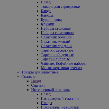
Назад
Товары для сервировки
Блюда
Блюдца
Бульонницы
Кружки
Наборы столовые
Наборы салатников
Салатник большой
Салатник мелкий
Салатник средний
Тарелки десертные
Тарелки обеденные
Тарелки суповые
Чайные, Кофейные наборы
Миски керамика, стекло
Товары для животных
Спальня
Назад
Спальня
Интерьерный текстиль
Назад
Интерьерный текстиль
Пледы
Покрывала, наволочки