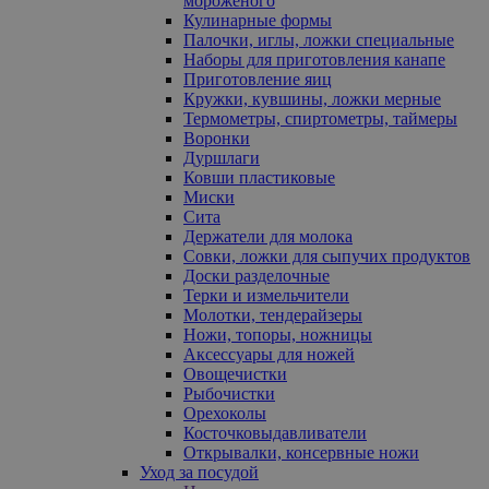
мороженого
Кулинарные формы
Палочки, иглы, ложки специальные
Наборы для приготовления канапе
Приготовление яиц
Кружки, кувшины, ложки мерные
Термометры, спиртометры, таймеры
Воронки
Дуршлаги
Ковши пластиковые
Миски
Сита
Держатели для молока
Совки, ложки для сыпучих продуктов
Доски разделочные
Терки и измельчители
Молотки, тендерайзеры
Ножи, топоры, ножницы
Аксессуары для ножей
Овощечистки
Рыбочистки
Орехоколы
Косточковыдавливатели
Открывалки, консервные ножи
Уход за посудой