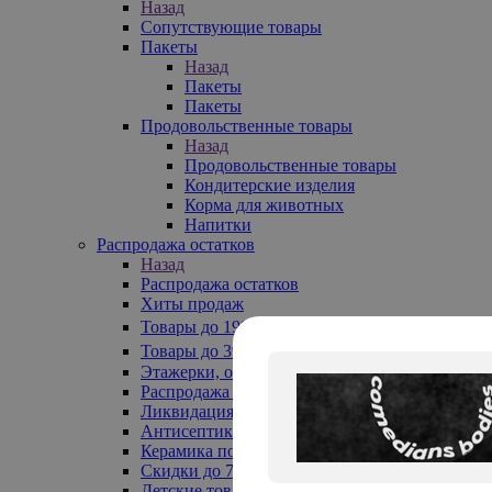
Назад
Сопутствующие товары
Пакеты
Назад
Пакеты
Пакеты
Продовольственные товары
Назад
Продовольственные товары
Кондитерские изделия
Корма для животных
Напитки
Распродажа остатков
Назад
Распродажа остатков
Хиты продаж
Товары до 199₽
Товары до 399₽
Этажерки, обувницы
Распродажа текстиля до -50%
Ликвидация до -70%
Антисептики
Керамика по 129 руб
Скидки до 70%
Детские товары