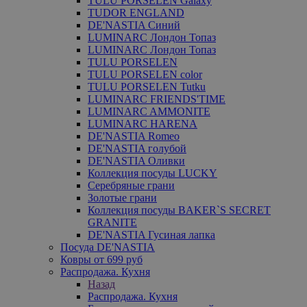
TULU PORSELEN Galaxy
TUDOR ENGLAND
DE'NASTIA Синий
LUMINARC Лондон Топаз
LUMINARC Лондон Топаз
TULU PORSELEN
TULU PORSELEN color
TULU PORSELEN Tutku
LUMINARC FRIENDS'TIME
LUMINARC AMMONITE
LUMINARC HARENA
DE'NASTIA Romeo
DE'NASTIA голубой
DE'NASTIA Оливки
Коллекция посуды LUCKY
Серебряные грани
Золотые грани
Коллекция посуды BAKER`S SECRET
GRANITE
DE'NASTIA Гусиная лапка
Посуда DE'NASTIA
Ковры от 699 руб
Распродажа. Кухня
Назад
Распродажа. Кухня