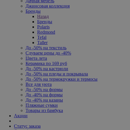
Дачная мебель
Джинсовая коллекция
Бренды
Назад
Бренды
Polaris
Redmond
Tefal
Taller
До -50% на текстиль
Сдуваем цены до -40%
Цвета лета
Керамика по 169 руб
До -50% на кастрюли
До -50% на пледы и покрывала
До -50% на термокружки и термосы
Все для уюта
До -50% на формы
До -40% на формы
До -40% на казаны
Пляжные сумки
Товары из бамбука
Акции
Статус заказа