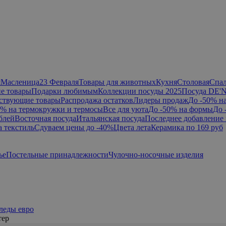
я
Масленица
23 Февраля
Товары для животных
Кухня
Столовая
Спа
е товары
Подарки любимым
Коллекции посуды 2025
Посуда DE'
ствующие товары
Распродажа остатков
Лидеры продаж
До -50% н
0% на термокружки и термосы
Все для уюта
До -50% на формы
До 
блей
Восточная посуда
Итальянская посуда
Последнее добавление 
а текстиль
Сдуваем цены до -40%
Цвета лета
Керамика по 169 руб
ье
Постельные принадлежности
Чулочно-носочные изделия
леды евро
тер