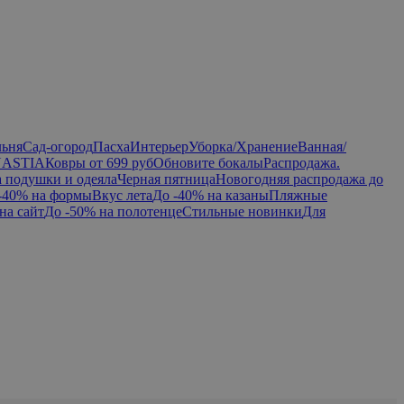
льня
Сад-огород
Пасха
Интерьер
Уборка/Хранение
Ванная/
NASTIA
Ковры от 699 руб
Обновите бокалы
Распродажа.
а подушки и одеяла
Черная пятница
Новогодняя распродажа до
-40% на формы
Вкус лета
До -40% на казаны
Пляжные
на сайт
До -50% на полотенце
Стильные новинки
Для