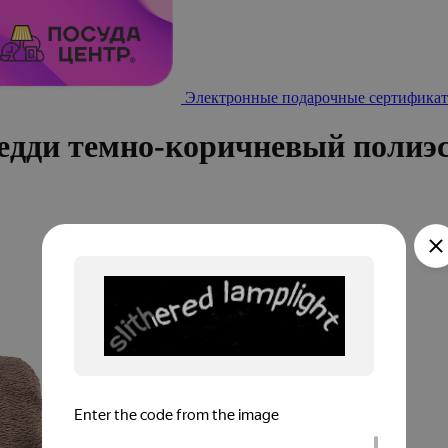
Электронные подарочные сертификат
едди темно-коричневый полиэ