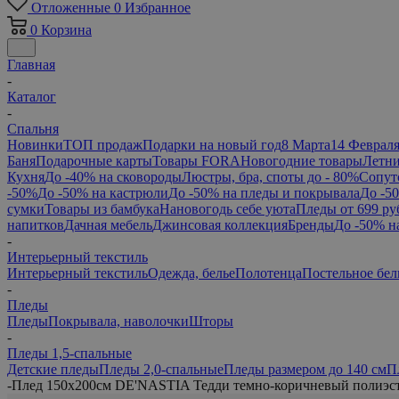
Отложенные
0
Избранное
0
Корзина
Главная
-
Каталог
-
Спальня
Новинки
ТОП продаж
Подарки на новый год
8 Марта
14 Феврал
Баня
Подарочные карты
Товары FORA
Новогодние товары
Летни
Кухня
До -40% на сковороды
Люстры, бра, споты до - 80%
Сопут
-50%
До -50% на кастрюли
До -50% на пледы и покрывала
До -5
сумки
Товары из бамбука
Нановогодь себе уюта
Пледы от 699 ру
напитков
Дачная мебель
Джинсовая коллекция
Бренды
До -50% н
-
Интерьерный текстиль
Интерьерный текстиль
Одежда, белье
Полотенца
Постельное бел
-
Пледы
Пледы
Покрывала, наволочки
Шторы
-
Пледы 1,5-спальные
Детские пледы
Пледы 2,0-спальные
Пледы размером до 140 см
П
-
Плед 150x200см DE'NASTIA Тедди темно-коричневый полиэс