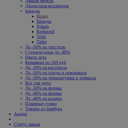
Дачная мебель
Джинсовая коллекция
Бренды
Назад
Бренды
Polaris
Redmond
Tefal
Taller
До -50% на текстиль
Сдуваем цены до -40%
Цвета лета
Керамика по 169 руб
До -50% на кастрюли
До -50% на пледы и покрывала
До -50% на термокружки и термосы
Все для уюта
До -50% на формы
До -40% на формы
До -40% на казаны
Пляжные сумки
Товары из бамбука
Акции
Статус заказа