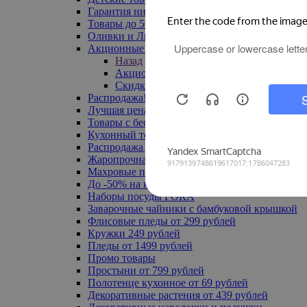
Гарантия низкой цены
Товары до 500 руб
Оливки и Лимоны
Акционные товары
Назад
Акционные товары
Скидка 20% по промокоду
Распродажа! Ульяновск до -70%
Лучшая цена
Товары с бесплатной доставкой
Кухонный текстиль
Распродажа до -50%
Жаропрочная посуда
Махровые полотенца
До -50% на ковры
Наборы посуды FORA
Заварочные чайники с бамбуковой крышкой
Флисовые пледы от 299 рублей
Кружки 249 рублей
Пледы от 1499 рублей
Промо товары
Простыни от 799 рублей
Полотенце кухонное от 69 рублей
Декоративные растения от 439 рублей