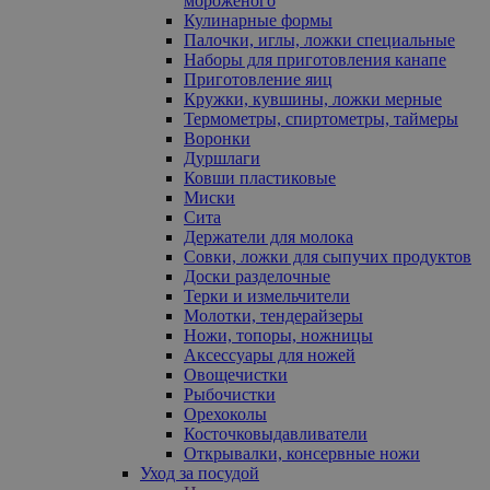
мороженого
Кулинарные формы
Палочки, иглы, ложки специальные
Наборы для приготовления канапе
Приготовление яиц
Кружки, кувшины, ложки мерные
Термометры, спиртометры, таймеры
Воронки
Дуршлаги
Ковши пластиковые
Миски
Сита
Держатели для молока
Совки, ложки для сыпучих продуктов
Доски разделочные
Терки и измельчители
Молотки, тендерайзеры
Ножи, топоры, ножницы
Аксессуары для ножей
Овощечистки
Рыбочистки
Орехоколы
Косточковыдавливатели
Открывалки, консервные ножи
Уход за посудой