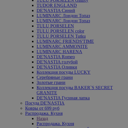
TULU PORSELEN Galaxy
TUDOR ENGLAND
DE'NASTIA Синий
LUMINARC Лондон Топаз
LUMINARC Лондон Топаз
TULU PORSELEN
TULU PORSELEN color
TULU PORSELEN Tutku
LUMINARC FRIENDS'TIME
LUMINARC AMMONITE
LUMINARC HARENA
DE'NASTIA Romeo
DE'NASTIA голубой
DE'NASTIA Оливки
Коллекция посуды LUCKY
Серебряные грани
Золотые грани
Коллекция посуды BAKER`S SECRET
GRANITE
DE'NASTIA Гусиная лапка
Посуда DE'NASTIA
Ковры от 699 руб
Распродажа. Кухня
Назад
Распродажа. Кухня