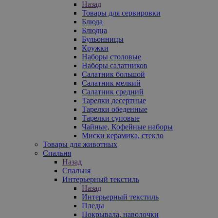
Назад
Товары для сервировки
Блюда
Блюдца
Бульонницы
Кружки
Наборы столовые
Наборы салатников
Салатник большой
Салатник мелкий
Салатник средний
Тарелки десертные
Тарелки обеденные
Тарелки суповые
Чайные, Кофейные наборы
Миски керамика, стекло
Товары для животных
Спальня
Назад
Спальня
Интерьерный текстиль
Назад
Интерьерный текстиль
Пледы
Покрывала, наволочки