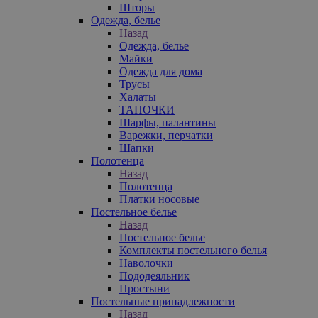
Шторы
Одежда, белье
Назад
Одежда, белье
Майки
Одежда для дома
Трусы
Халаты
ТАПОЧКИ
Шарфы, палантины
Варежки, перчатки
Шапки
Полотенца
Назад
Полотенца
Платки носовые
Постельное белье
Назад
Постельное белье
Комплекты постельного белья
Наволочки
Пододеяльник
Простыни
Постельные принадлежности
Назад