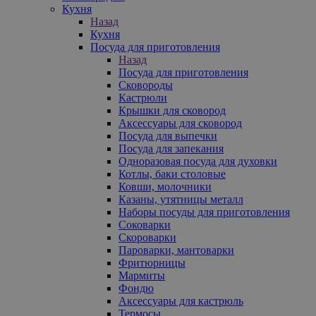
Кухня
Назад
Кухня
Посуда для приготовления
Назад
Посуда для приготовления
Сковороды
Кастрюли
Крышки для сковород
Аксессуары для сковород
Посуда для выпечки
Посуда для запекания
Одноразовая посуда для духовки
Котлы, баки столовые
Ковши, молочники
Казаны, утятницы металл
Наборы посуды для приготовления
Соковарки
Скороварки
Пароварки, мантоварки
Фритюрницы
Мармиты
Фондю
Аксессуары для кастрюль
Термосы