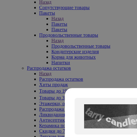
Назад
Сопутствующие товары
Пакеты
Назад
Пакеты
Пакеты
Продовольственные товары
Назад
Продовольственные товары
Кондитерские изделия
Корма для животных
Напитки
Распродажа остатков
Назад
Распродажа остатков
Хиты продаж
Товары до 199₽
Товары до 399₽
Этажерки, обувницы
Распродажа текстиля до -50%
Ликвидация до -70%
Антисептики
Керамика по 129 руб
Скидки до 70%
Детские товары