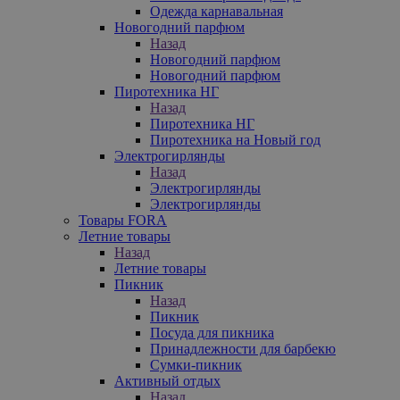
Одежда карнавальная
Новогодний парфюм
Назад
Новогодний парфюм
Новогодний парфюм
Пиротехника НГ
Назад
Пиротехника НГ
Пиротехника на Новый год
Электрогирлянды
Назад
Электрогирлянды
Электрогирлянды
Товары FORA
Летние товары
Назад
Летние товары
Пикник
Назад
Пикник
Посуда для пикника
Принадлежности для барбекю
Сумки-пикник
Активный отдых
Назад