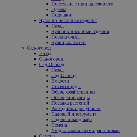
Постельные принадлежности
Одеяла
Подушки
Чулочно-носочные изделия
Назад
Чулочно-носочные изделия
Носки,гольфы
Чулки, колготки
Сад-огород
Назад
Сад-огород
Сад-Огород
Назад
Сад-Огород
Емкости
Инсектициды
Обувь хозяйственная
Освещение улицы
Посадка растений
Расходники для уборки
Садовый инструмент
Садовый ландшафт
Семена
Уход за комнатными растениями
Семена