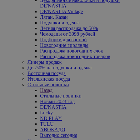
Декоративные наволочки и подушки
DE'NASTIA
DE'NASTIA Vintage
Ляган, Казан
Подушки и одеяла
Летняя распродажа до 50%
Чемоданы от 3998 рублей
Подборки для ванной
Новогодние гирлянды
Распродажа новогодних елок
Распродажа новогодних товаров
Лидеры продаж
До -50% на подушки и одеяла
Восточная посуда
Итальянская посуда
Стильные новинки
Назад
Стильные новинки
Новый 2023 год
DE'NASTIA
Lucky
ND PLAY
TULU
АВОКАДО
Выгодно сегодня