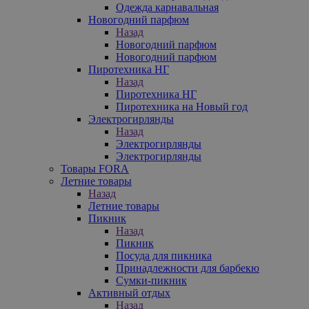
Одежда карнавальная
Новогодний парфюм
Назад
Новогодний парфюм
Новогодний парфюм
Пиротехника НГ
Назад
Пиротехника НГ
Пиротехника на Новый год
Электрогирлянды
Назад
Электрогирлянды
Электрогирлянды
Товары FORA
Летние товары
Назад
Летние товары
Пикник
Назад
Пикник
Посуда для пикника
Принадлежности для барбекю
Сумки-пикник
Активный отдых
Назад