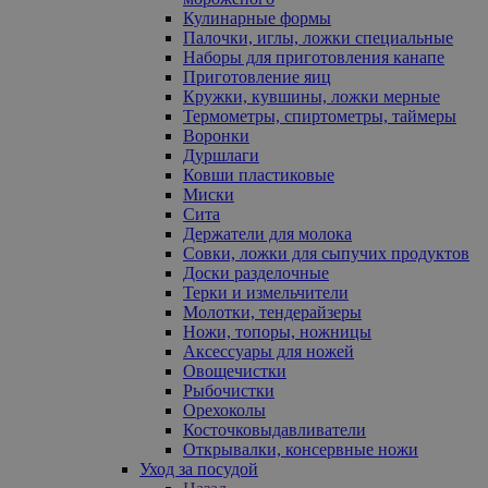
Кулинарные формы
Палочки, иглы, ложки специальные
Наборы для приготовления канапе
Приготовление яиц
Кружки, кувшины, ложки мерные
Термометры, спиртометры, таймеры
Воронки
Дуршлаги
Ковши пластиковые
Миски
Сита
Держатели для молока
Совки, ложки для сыпучих продуктов
Доски разделочные
Терки и измельчители
Молотки, тендерайзеры
Ножи, топоры, ножницы
Аксессуары для ножей
Овощечистки
Рыбочистки
Орехоколы
Косточковыдавливатели
Открывалки, консервные ножи
Уход за посудой