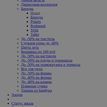
Дачная мебель
Джинсовая коллекция
Бренды
Назад
Бренды
Polaris
Redmond
Tefal
Taller
До -50% на текстиль
Сдуваем цены до -40%
Цвета лета
Керамика по 169 руб
До -50% на кастрюли
До -50% на пледы и покрывала
До -50% на термокружки и термосы
Все для уюта
До -50% на формы
До -40% на формы
До -40% на казаны
Пляжные сумки
Товары из бамбука
Акции
Статус заказа