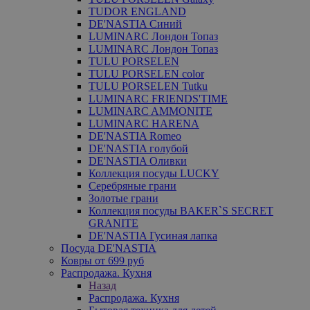
TUDOR ENGLAND
DE'NASTIA Синий
LUMINARC Лондон Топаз
LUMINARC Лондон Топаз
TULU PORSELEN
TULU PORSELEN color
TULU PORSELEN Tutku
LUMINARC FRIENDS'TIME
LUMINARC AMMONITE
LUMINARC HARENA
DE'NASTIA Romeo
DE'NASTIA голубой
DE'NASTIA Оливки
Коллекция посуды LUCKY
Серебряные грани
Золотые грани
Коллекция посуды BAKER`S SECRET
GRANITE
DE'NASTIA Гусиная лапка
Посуда DE'NASTIA
Ковры от 699 руб
Распродажа. Кухня
Назад
Распродажа. Кухня