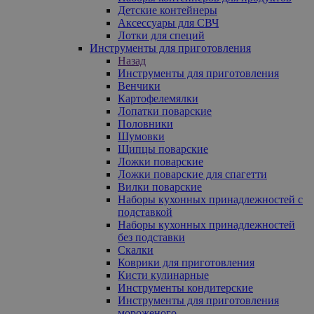
Детские контейнеры
Аксессуары для СВЧ
Лотки для специй
Инструменты для приготовления
Назад
Инструменты для приготовления
Венчики
Картофелемялки
Лопатки поварские
Половники
Шумовки
Щипцы поварские
Ложки поварские
Ложки поварские для спагетти
Вилки поварские
Наборы кухонных принадлежностей с
подставкой
Наборы кухонных принадлежностей
без подставки
Скалки
Коврики для приготовления
Кисти кулинарные
Инструменты кондитерские
Инструменты для приготовления
мороженого