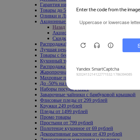
Гарантия низкой цены
Товары до 500 руб
Оливки и Лимоны
Акционные товары
Назад
Акционные товары
Скидка 20% по промокоду
Распродажа! Ульяновск до -70%
Лучшая цена
Товары с бесплатной доставкой
Кухонный текстиль
Распродажа до -50%
Жаропрочная посуда
Махровые полотенца
До -50% на ковры
Наборы посуды FORA
Заварочные чайники с бамбуковой крышкой
Флисовые пледы от 299 рублей
Кружки 249 рублей
Пледы от 1499 рублей
Промо товары
Простыни от 799 рублей
Полотенце кухонное от 69 рублей
Декоративные растения от 439 рублей
Декоративные наволочки и подушки