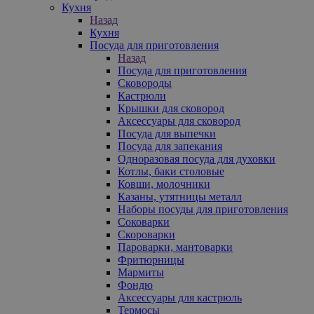
Кухня
Назад
Кухня
Посуда для приготовления
Назад
Посуда для приготовления
Сковороды
Кастрюли
Крышки для сковород
Аксессуары для сковород
Посуда для выпечки
Посуда для запекания
Одноразовая посуда для духовки
Котлы, баки столовые
Ковши, молочники
Казаны, утятницы металл
Наборы посуды для приготовления
Соковарки
Скороварки
Пароварки, мантоварки
Фритюрницы
Мармиты
Фондю
Аксессуары для кастрюль
Термосы