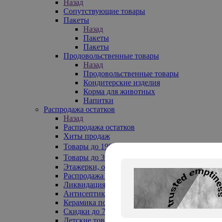
Назад
Сопутствующие товары
Пакеты
Назад
Пакеты
Пакеты
Продовольственные товары
Назад
Продовольственные товары
Кондитерские изделия
Корма для животных
Напитки
Распродажа остатков
Назад
Распродажа остатков
Хиты продаж
Товары до 199₽
Товары до 399₽
Этажерки, обувницы
Распродажа текстиля до -50%
Ликвидация до -70%
Антисептики
Керамика по 129 руб
Скидки до 70%
Детские товары