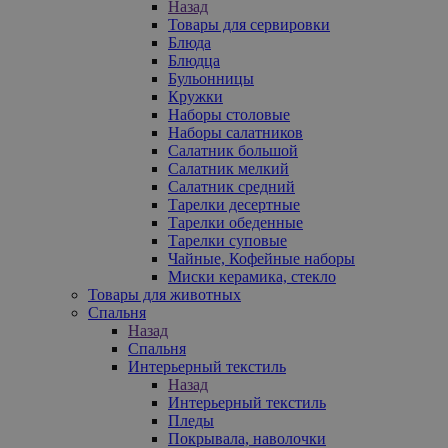
Назад
Товары для сервировки
Блюда
Блюдца
Бульонницы
Кружки
Наборы столовые
Наборы салатников
Салатник большой
Салатник мелкий
Салатник средний
Тарелки десертные
Тарелки обеденные
Тарелки суповые
Чайные, Кофейные наборы
Миски керамика, стекло
Товары для животных
Спальня
Назад
Спальня
Интерьерный текстиль
Назад
Интерьерный текстиль
Пледы
Покрывала, наволочки