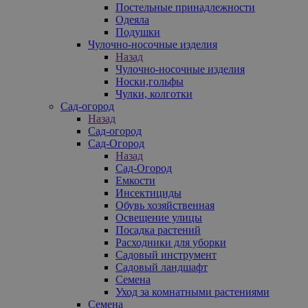
Постельные принадлежности
Одеяла
Подушки
Чулочно-носочные изделия
Назад
Чулочно-носочные изделия
Носки,гольфы
Чулки, колготки
Сад-огород
Назад
Сад-огород
Сад-Огород
Назад
Сад-Огород
Емкости
Инсектициды
Обувь хозяйственная
Освещение улицы
Посадка растений
Расходники для уборки
Садовый инструмент
Садовый ландшафт
Семена
Уход за комнатными растениями
Семена