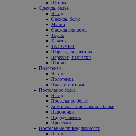
Шторы
Одежда, белье
Назад
Одежда, белье
Майки
Одежда для дома
Трусы
Халаты
ТАПОЧКИ
Шарфы, палантины
Варежки, перчатки
Шапки
Полотенца
Назад
Полотенца
Платки носовые
Постельное белье
Назад
Постельное белье
Комплекты постельного белья
Наволочки
Пододеяльник
Простыни
Постельные принадлежности
Назад