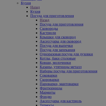
Кухня
Назад
Кухня
Посуда для приготовления
Назад
Посуда для приготовления
Сковороды
Кастрюли
Крышки для сковород
Аксессуары для сковород
Посуда для выпечки
Посуда для запекания
Одноразовая посуда для духовки
Котлы, баки столовые
Ковши, молочники
Казаны, утятницы металл
Наборы посуды для приготовления
Соковарки
Скороварки
Пароварки, мантоварки
Фритюрницы
Мармиты
Фондю
Аксессуары для кастрюль
Термосы