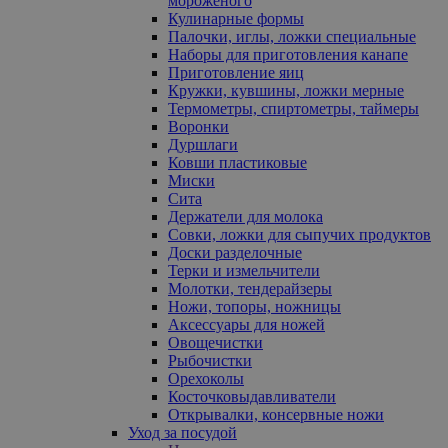
мороженого
Кулинарные формы
Палочки, иглы, ложки специальные
Наборы для приготовления канапе
Приготовление яиц
Кружки, кувшины, ложки мерные
Термометры, спиртометры, таймеры
Воронки
Дуршлаги
Ковши пластиковые
Миски
Сита
Держатели для молока
Совки, ложки для сыпучих продуктов
Доски разделочные
Терки и измельчители
Молотки, тендерайзеры
Ножи, топоры, ножницы
Аксессуары для ножей
Овощечистки
Рыбочистки
Орехоколы
Косточковыдавливатели
Открывалки, консервные ножи
Уход за посудой