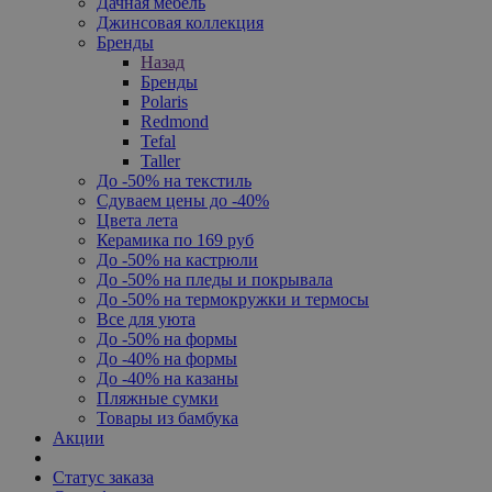
Дачная мебель
Джинсовая коллекция
Бренды
Назад
Бренды
Polaris
Redmond
Tefal
Taller
До -50% на текстиль
Сдуваем цены до -40%
Цвета лета
Керамика по 169 руб
До -50% на кастрюли
До -50% на пледы и покрывала
До -50% на термокружки и термосы
Все для уюта
До -50% на формы
До -40% на формы
До -40% на казаны
Пляжные сумки
Товары из бамбука
Акции
Статус заказа