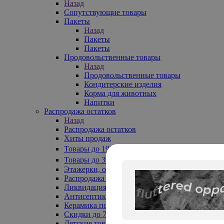
Назад
Сопутствующие товары
Пакеты
Назад
Пакеты
Пакеты
Продовольственные товары
Назад
Продовольственные товары
Кондитерские изделия
Корма для животных
Напитки
Распродажа остатков
Назад
Распродажа остатков
Хиты продаж
Товары до 199₽
Товары до 399₽
Этажерки, обувницы
Распродажа текстиля до -50%
Ликвидация до -70%
Антисептики
Керамика по 129 руб
Скидки до 70%
Детские товары