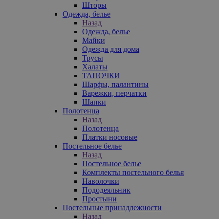
Шторы
Одежда, белье
Назад
Одежда, белье
Майки
Одежда для дома
Трусы
Халаты
ТАПОЧКИ
Шарфы, палантины
Варежки, перчатки
Шапки
Полотенца
Назад
Полотенца
Платки носовые
Постельное белье
Назад
Постельное белье
Комплекты постельного белья
Наволочки
Пододеяльник
Простыни
Постельные принадлежности
Назад