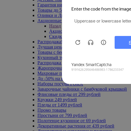
Гарантия низкой цены
Товары до 500 руб
Оливки и Лимоны
Акционные товары
Назад
Акционные товары
Скидка 20% по промокоду
Распродажа! Ульяновск до -70%
Лучшая цена
Товары с бесплатной доставкой
Кухонный текстиль
Распродажа до -50%
Жаропрочная посуда
Махровые полотенца
До -50% на ковры
Наборы посуды FORA
Заварочные чайники с бамбуковой крышкой
Флисовые пледы от 299 рублей
Кружки 249 рублей
Пледы от 1499 рублей
Промо товары
Простыни от 799 рублей
Полотенце кухонное от 69 рублей
Декоративные растения от 439 рублей