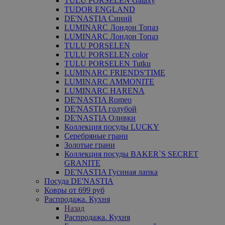
TULU PORSELEN Galaxy
TUDOR ENGLAND
DE'NASTIA Синий
LUMINARC Лондон Топаз
LUMINARC Лондон Топаз
TULU PORSELEN
TULU PORSELEN color
TULU PORSELEN Tutku
LUMINARC FRIENDS'TIME
LUMINARC AMMONITE
LUMINARC HARENA
DE'NASTIA Romeo
DE'NASTIA голубой
DE'NASTIA Оливки
Коллекция посуды LUCKY
Серебряные грани
Золотые грани
Коллекция посуды BAKER`S SECRET
GRANITE
DE'NASTIA Гусиная лапка
Посуда DE'NASTIA
Ковры от 699 руб
Распродажа. Кухня
Назад
Распродажа. Кухня