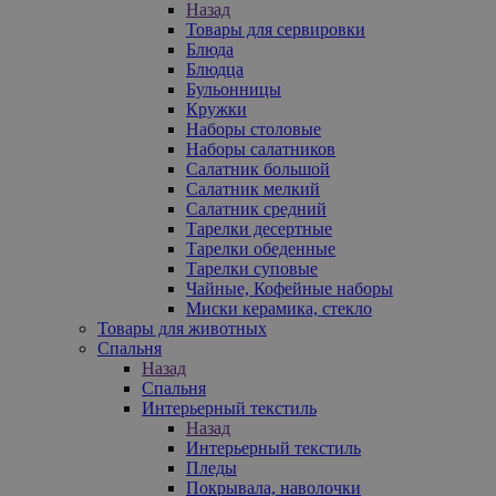
Назад
Товары для сервировки
Блюда
Блюдца
Бульонницы
Кружки
Наборы столовые
Наборы салатников
Салатник большой
Салатник мелкий
Салатник средний
Тарелки десертные
Тарелки обеденные
Тарелки суповые
Чайные, Кофейные наборы
Миски керамика, стекло
Товары для животных
Спальня
Назад
Спальня
Интерьерный текстиль
Назад
Интерьерный текстиль
Пледы
Покрывала, наволочки