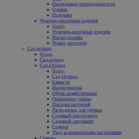
Постельные принадлежности
Одеяла
Подушки
Чулочно-носочные изделия
Назад
Чулочно-носочные изделия
Носки,гольфы
Чулки, колготки
Сад-огород
Назад
Сад-огород
Сад-Огород
Назад
Сад-Огород
Емкости
Инсектициды
Обувь хозяйственная
Освещение улицы
Посадка растений
Расходники для уборки
Садовый инструмент
Садовый ландшафт
Семена
Уход за комнатными растениями
Семена