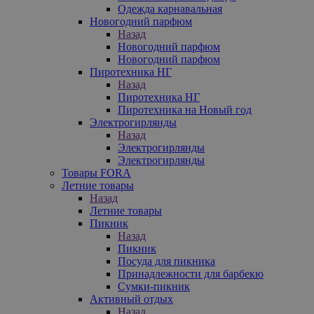
Одежда карнавальная
Новогодний парфюм
Назад
Новогодний парфюм
Новогодний парфюм
Пиротехника НГ
Назад
Пиротехника НГ
Пиротехника на Новый год
Электрогирлянды
Назад
Электрогирлянды
Электрогирлянды
Товары FORA
Летние товары
Назад
Летние товары
Пикник
Назад
Пикник
Посуда для пикника
Принадлежности для барбекю
Сумки-пикник
Активный отдых
Назад