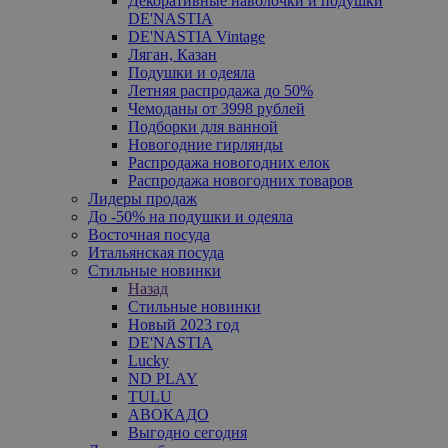
Декоративные наволочки и подушки
DE'NASTIA
DE'NASTIA Vintage
Ляган, Казан
Подушки и одеяла
Летняя распродажа до 50%
Чемоданы от 3998 рублей
Подборки для ванной
Новогодние гирлянды
Распродажа новогодних елок
Распродажа новогодних товаров
Лидеры продаж
До -50% на подушки и одеяла
Восточная посуда
Итальянская посуда
Стильные новинки
Назад
Стильные новинки
Новый 2023 год
DE'NASTIA
Lucky
ND PLAY
TULU
АВОКАДО
Выгодно сегодня