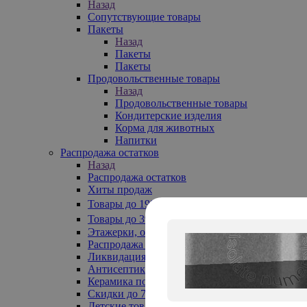
Назад
Сопутствующие товары
Пакеты
Назад
Пакеты
Пакеты
Продовольственные товары
Назад
Продовольственные товары
Кондитерские изделия
Корма для животных
Напитки
Распродажа остатков
Назад
Распродажа остатков
Хиты продаж
Товары до 199₽
Товары до 399₽
Этажерки, обувницы
Распродажа текстиля до -50%
Ликвидация до -70%
Антисептики
Керамика по 129 руб
Скидки до 70%
Детские товары