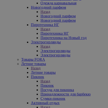
Одежда карнавальная
Новогодний парфюм
Назад
Новогодний парфюм
Новогодний парфюм
Пиротехника НГ
Назад
Пиротехника НГ
Пиротехника на Новый год
Электрогирлянды
Назад
Электрогирлянды
Электрогирлянды
Товары FORA
Летние товары
Назад
Летние товары
Пикник
Назад
Пикник
Посуда для пикника
Принадлежности для барбекю
Сумки-пикник
Активный отдых
Назад