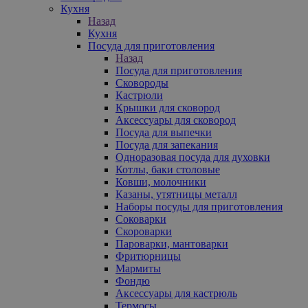
Кухня
Назад
Кухня
Посуда для приготовления
Назад
Посуда для приготовления
Сковороды
Кастрюли
Крышки для сковород
Аксессуары для сковород
Посуда для выпечки
Посуда для запекания
Одноразовая посуда для духовки
Котлы, баки столовые
Ковши, молочники
Казаны, утятницы металл
Наборы посуды для приготовления
Соковарки
Скороварки
Пароварки, мантоварки
Фритюрницы
Мармиты
Фондю
Аксессуары для кастрюль
Термосы