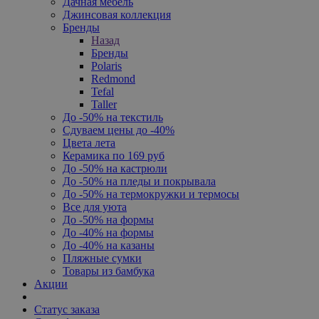
Дачная мебель
Джинсовая коллекция
Бренды
Назад
Бренды
Polaris
Redmond
Tefal
Taller
До -50% на текстиль
Сдуваем цены до -40%
Цвета лета
Керамика по 169 руб
До -50% на кастрюли
До -50% на пледы и покрывала
До -50% на термокружки и термосы
Все для уюта
До -50% на формы
До -40% на формы
До -40% на казаны
Пляжные сумки
Товары из бамбука
Акции
Статус заказа