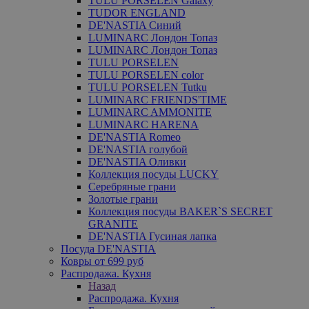
TULU PORSELEN Galaxy
TUDOR ENGLAND
DE'NASTIA Синий
LUMINARC Лондон Топаз
LUMINARC Лондон Топаз
TULU PORSELEN
TULU PORSELEN color
TULU PORSELEN Tutku
LUMINARC FRIENDS'TIME
LUMINARC AMMONITE
LUMINARC HARENA
DE'NASTIA Romeo
DE'NASTIA голубой
DE'NASTIA Оливки
Коллекция посуды LUCKY
Серебряные грани
Золотые грани
Коллекция посуды BAKER`S SECRET
GRANITE
DE'NASTIA Гусиная лапка
Посуда DE'NASTIA
Ковры от 699 руб
Распродажа. Кухня
Назад
Распродажа. Кухня