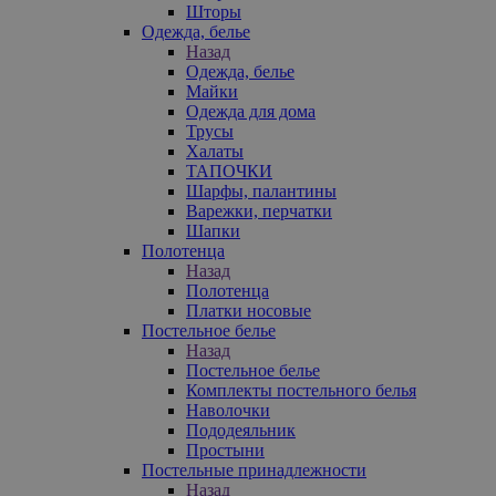
Шторы
Одежда, белье
Назад
Одежда, белье
Майки
Одежда для дома
Трусы
Халаты
ТАПОЧКИ
Шарфы, палантины
Варежки, перчатки
Шапки
Полотенца
Назад
Полотенца
Платки носовые
Постельное белье
Назад
Постельное белье
Комплекты постельного белья
Наволочки
Пододеяльник
Простыни
Постельные принадлежности
Назад