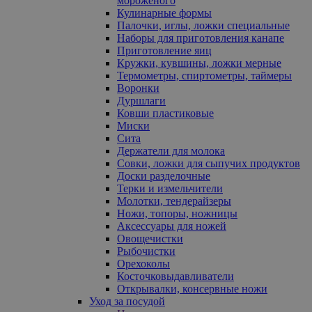
мороженого
Кулинарные формы
Палочки, иглы, ложки специальные
Наборы для приготовления канапе
Приготовление яиц
Кружки, кувшины, ложки мерные
Термометры, спиртометры, таймеры
Воронки
Дуршлаги
Ковши пластиковые
Миски
Сита
Держатели для молока
Совки, ложки для сыпучих продуктов
Доски разделочные
Терки и измельчители
Молотки, тендерайзеры
Ножи, топоры, ножницы
Аксессуары для ножей
Овощечистки
Рыбочистки
Орехоколы
Косточковыдавливатели
Открывалки, консервные ножи
Уход за посудой