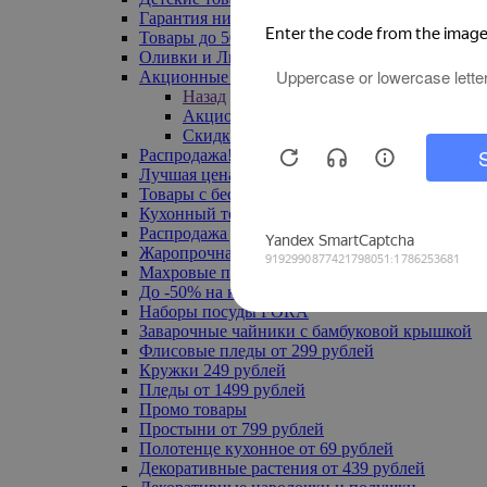
Гарантия низкой цены
Товары до 500 руб
Оливки и Лимоны
Акционные товары
Назад
Акционные товары
Скидка 20% по промокоду
Распродажа! Ульяновск до -70%
Лучшая цена
Товары с бесплатной доставкой
Кухонный текстиль
Распродажа до -50%
Жаропрочная посуда
Махровые полотенца
До -50% на ковры
Наборы посуды FORA
Заварочные чайники с бамбуковой крышкой
Флисовые пледы от 299 рублей
Кружки 249 рублей
Пледы от 1499 рублей
Промо товары
Простыни от 799 рублей
Полотенце кухонное от 69 рублей
Декоративные растения от 439 рублей