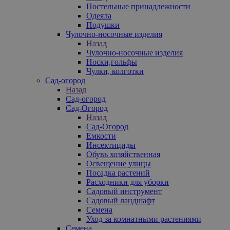
Постельные принадлежности
Одеяла
Подушки
Чулочно-носочные изделия
Назад
Чулочно-носочные изделия
Носки,гольфы
Чулки, колготки
Сад-огород
Назад
Сад-огород
Сад-Огород
Назад
Сад-Огород
Емкости
Инсектициды
Обувь хозяйственная
Освещение улицы
Посадка растений
Расходники для уборки
Садовый инструмент
Садовый ландшафт
Семена
Уход за комнатными растениями
Семена