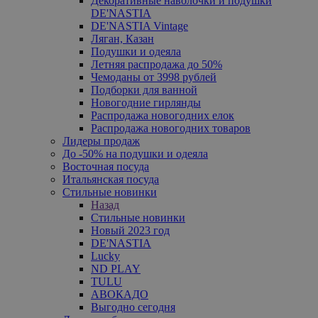
Декоративные наволочки и подушки
DE'NASTIA
DE'NASTIA Vintage
Ляган, Казан
Подушки и одеяла
Летняя распродажа до 50%
Чемоданы от 3998 рублей
Подборки для ванной
Новогодние гирлянды
Распродажа новогодних елок
Распродажа новогодних товаров
Лидеры продаж
До -50% на подушки и одеяла
Восточная посуда
Итальянская посуда
Стильные новинки
Назад
Стильные новинки
Новый 2023 год
DE'NASTIA
Lucky
ND PLAY
TULU
АВОКАДО
Выгодно сегодня