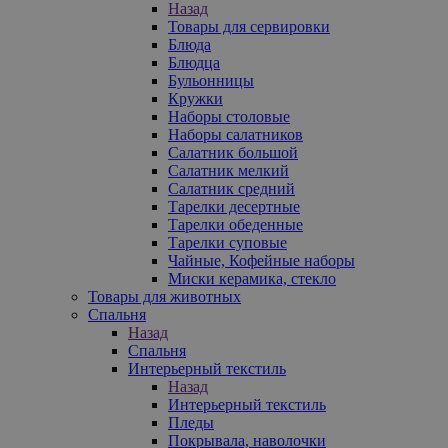
Назад
Товары для сервировки
Блюда
Блюдца
Бульонницы
Кружки
Наборы столовые
Наборы салатников
Салатник большой
Салатник мелкий
Салатник средний
Тарелки десертные
Тарелки обеденные
Тарелки суповые
Чайные, Кофейные наборы
Миски керамика, стекло
Товары для животных
Спальня
Назад
Спальня
Интерьерный текстиль
Назад
Интерьерный текстиль
Пледы
Покрывала, наволочки