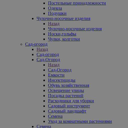
Постельные принадлежности
Одеяла
Подушки
Чулочно-носочные изделия
Назад
Чулочно-носочные изделия
Носки,гольфы
Чулки, колготки
Сад-огород
Назад
Сад-огород
Сад-Огород
Назад
Сад-Огород
Емкости
Инсектициды
Обувь хозяйственная
Освещение улицы
Посадка растений
Расходники для уборки
Садовый инструмент
Садовый ландшафт
Семена
Уход за комнатными растениями
Семена