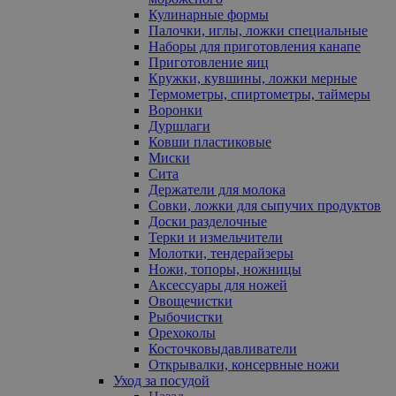
Кулинарные формы
Палочки, иглы, ложки специальные
Наборы для приготовления канапе
Приготовление яиц
Кружки, кувшины, ложки мерные
Термометры, спиртометры, таймеры
Воронки
Дуршлаги
Ковши пластиковые
Миски
Сита
Держатели для молока
Совки, ложки для сыпучих продуктов
Доски разделочные
Терки и измельчители
Молотки, тендерайзеры
Ножи, топоры, ножницы
Аксессуары для ножей
Овощечистки
Рыбочистки
Орехоколы
Косточковыдавливатели
Открывалки, консервные ножи
Уход за посудой