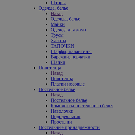
Шторы
Одежда, белье
Назад
Одежда, белье
Майки
Одежда для дома
Трусы
Халаты
ТАПОЧКИ
Шарфы, палантины
Варежки, перчатки
Шапки
Полотенца
Назад
Полотенца
Платки носовые
Постельное белье
Назад
Постельное белье
Комплекты постельного белья
Наволочки
Пододеяльник
Простыни
Постельные принадлежности
Назад