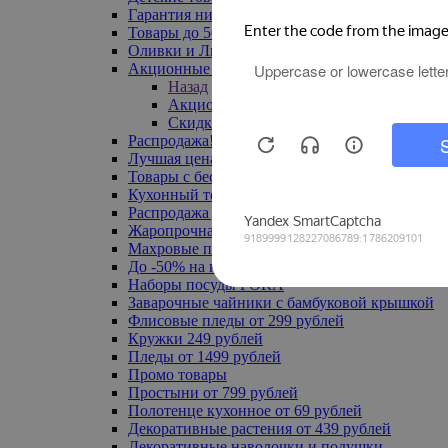
Гарантия низкой цены
Товары до 500 руб
Оливки и Лимоны
Акционные товары
Назад
Акционные товары
Скидка 20% по промокоду
Распродажа! Ульяновск до -70%
Лучшая цена
Товары с бесплатной доставкой
Кухонный текстиль
Распродажа до -50%
Жаропрочная посуда
Махровые полотенца
До -50% на ковры
Наборы посуды FORA
Заварочные чайники с бамбуковой крышкой
Флисовые пледы от 299 рублей
Кружки 249 рублей
Пледы от 1499 рублей
Промо товары
Простыни от 799 рублей
Полотенце кухонное от 69 рублей
Декоративные растения от 439 рублей
Декоративные наволочки и подушки