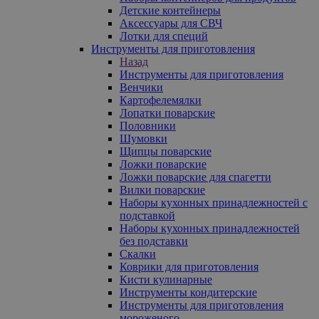
Детские контейнеры
Аксессуары для СВЧ
Лотки для специй
Инструменты для приготовления
Назад
Инструменты для приготовления
Венчики
Картофелемялки
Лопатки поварские
Половники
Шумовки
Щипцы поварские
Ложки поварские
Ложки поварские для спагетти
Вилки поварские
Наборы кухонных принадлежностей с
подставкой
Наборы кухонных принадлежностей
без подставки
Скалки
Коврики для приготовления
Кисти кулинарные
Инструменты кондитерские
Инструменты для приготовления
мороженого