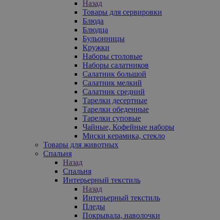
Назад
Товары для сервировки
Блюда
Блюдца
Бульонницы
Кружки
Наборы столовые
Наборы салатников
Салатник большой
Салатник мелкий
Салатник средний
Тарелки десертные
Тарелки обеденные
Тарелки суповые
Чайные, Кофейные наборы
Миски керамика, стекло
Товары для животных
Спальня
Назад
Спальня
Интерьерный текстиль
Назад
Интерьерный текстиль
Пледы
Покрывала, наволочки