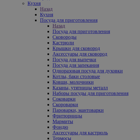
Кухня
Назад
Кухня
Посуда для приготовления
Назад
Посуда для приготовления
Сковороды
Кастрюли
Крышки для сковород
Аксессуары для сковород
Посуда для выпечки
Посуда для запекания
Одноразовая посуда для духовки
Котлы, баки столовые
Ковши, молочники
Казаны, утятницы металл
Наборы посуды для приготовления
Соковарки
Скороварки
Пароварки, мантоварки
Фритюрницы
Мармиты
Фондю
Аксессуары для кастрюль
Термосы