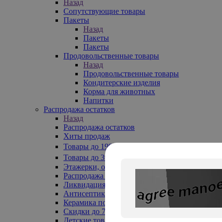
Назад
Сопутствующие товары
Пакеты
Назад
Пакеты
Пакеты
Продовольственные товары
Назад
Продовольственные товары
Кондитерские изделия
Корма для животных
Напитки
Распродажа остатков
Назад
Распродажа остатков
Хиты продаж
Товары до 199₽
Товары до 399₽
Этажерки, обувницы
Распродажа текстиля до -50%
Ликвидация до -70%
Антисептики
Керамика по 129 руб
Скидки до 70%
Детские товары