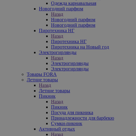
Одежда карнавальная
Новогодний парфюм
Назад
Новогодний парфюм
Новогодний парфюм
Пиротехника НГ
Назад
Пиротехника НГ
Пиротехника на Новый год
Электрогирлянды
Назад
Электрогирлянды
Электрогирлянды
Товары FORA
Летние товары
Назад
Летние товары
Пикник
Назад
Пикник
Посуда для пикника
Принадлежности для барбекю
Сумки-пикник
Активный отдых
Назад