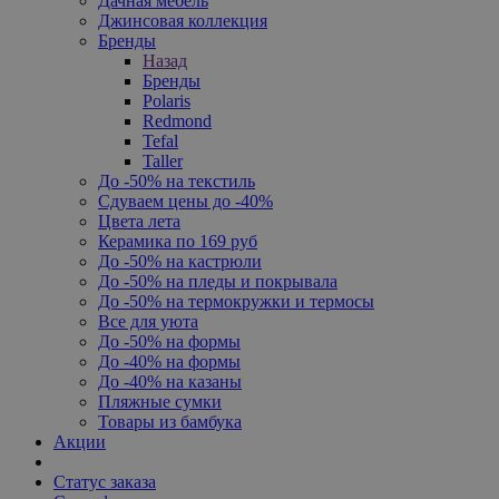
Дачная мебель
Джинсовая коллекция
Бренды
Назад
Бренды
Polaris
Redmond
Tefal
Taller
До -50% на текстиль
Сдуваем цены до -40%
Цвета лета
Керамика по 169 руб
До -50% на кастрюли
До -50% на пледы и покрывала
До -50% на термокружки и термосы
Все для уюта
До -50% на формы
До -40% на формы
До -40% на казаны
Пляжные сумки
Товары из бамбука
Акции
Статус заказа