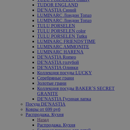
TUDOR ENGLAND
DE'NASTIA Синий
LUMINARC Лондон Топаз
LUMINARC Лондон Топаз
TULU PORSELEN
TULU PORSELEN color
TULU PORSELEN Tutku
LUMINARC FRIENDS'TIME
LUMINARC AMMONITE
LUMINARC HARENA
DE'NASTIA Romeo
DE'NASTIA голубой
DE'NASTIA Оливки
Коллекция посуды LUCKY
Серебряные грани
Золотые грани
Коллекция посуды BAKER`S SECRET
GRANITE
DE'NASTIA Гусиная лапка
Посуда DE'NASTIA
Ковры от 699 руб
Распродажа. Кухня
Назад
Распродажа. Кухня