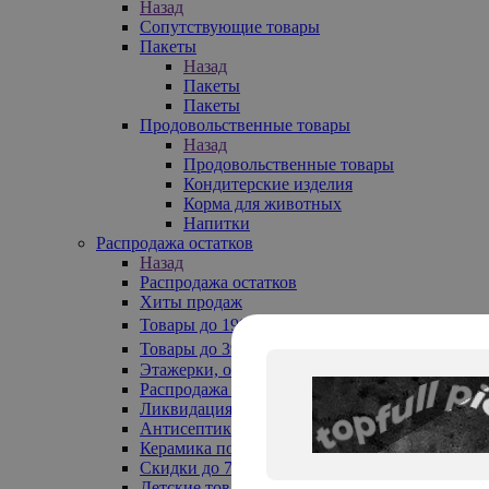
Назад
Сопутствующие товары
Пакеты
Назад
Пакеты
Пакеты
Продовольственные товары
Назад
Продовольственные товары
Кондитерские изделия
Корма для животных
Напитки
Распродажа остатков
Назад
Распродажа остатков
Хиты продаж
Товары до 199₽
Товары до 399₽
Этажерки, обувницы
Распродажа текстиля до -50%
Ликвидация до -70%
Антисептики
Керамика по 129 руб
Скидки до 70%
Детские товары