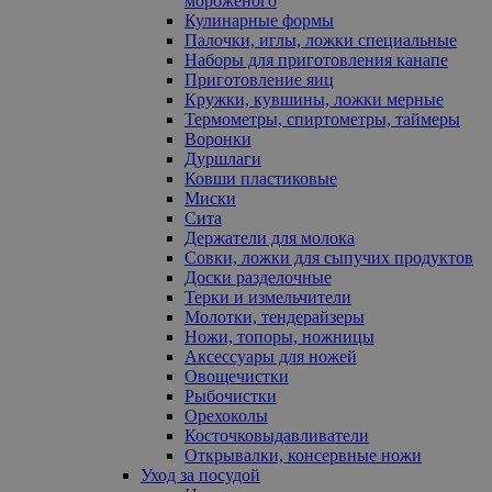
мороженого
Кулинарные формы
Палочки, иглы, ложки специальные
Наборы для приготовления канапе
Приготовление яиц
Кружки, кувшины, ложки мерные
Термометры, спиртометры, таймеры
Воронки
Дуршлаги
Ковши пластиковые
Миски
Сита
Держатели для молока
Совки, ложки для сыпучих продуктов
Доски разделочные
Терки и измельчители
Молотки, тендерайзеры
Ножи, топоры, ножницы
Аксессуары для ножей
Овощечистки
Рыбочистки
Орехоколы
Косточковыдавливатели
Открывалки, консервные ножи
Уход за посудой