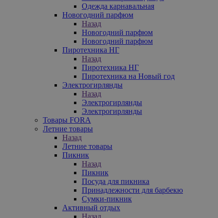
Одежда карнавальная
Новогодний парфюм
Назад
Новогодний парфюм
Новогодний парфюм
Пиротехника НГ
Назад
Пиротехника НГ
Пиротехника на Новый год
Электрогирлянды
Назад
Электрогирлянды
Электрогирлянды
Товары FORA
Летние товары
Назад
Летние товары
Пикник
Назад
Пикник
Посуда для пикника
Принадлежности для барбекю
Сумки-пикник
Активный отдых
Назад