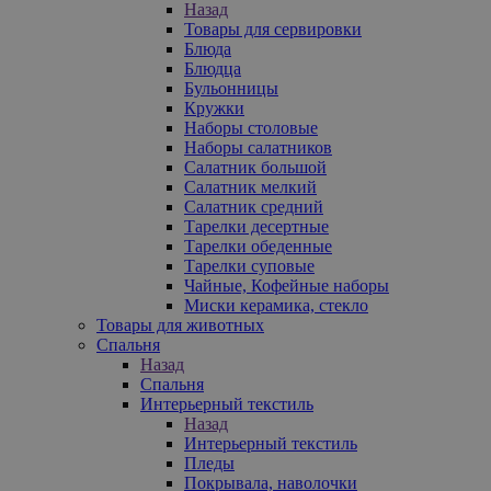
Назад
Товары для сервировки
Блюда
Блюдца
Бульонницы
Кружки
Наборы столовые
Наборы салатников
Салатник большой
Салатник мелкий
Салатник средний
Тарелки десертные
Тарелки обеденные
Тарелки суповые
Чайные, Кофейные наборы
Миски керамика, стекло
Товары для животных
Спальня
Назад
Спальня
Интерьерный текстиль
Назад
Интерьерный текстиль
Пледы
Покрывала, наволочки