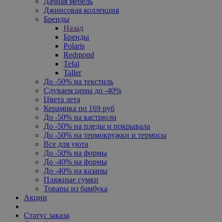
Дачная мебель
Джинсовая коллекция
Бренды
Назад
Бренды
Polaris
Redmond
Tefal
Taller
До -50% на текстиль
Сдуваем цены до -40%
Цвета лета
Керамика по 169 руб
До -50% на кастрюли
До -50% на пледы и покрывала
До -50% на термокружки и термосы
Все для уюта
До -50% на формы
До -40% на формы
До -40% на казаны
Пляжные сумки
Товары из бамбука
Акции
Статус заказа