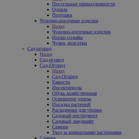
Постельные принадлежности
Одеяла
Подушки
Чулочно-носочные изделия
Назад
Чулочно-носочные изделия
Носки,гольфы
Чулки, колготки
Сад-огород
Назад
Сад-огород
Сад-Огород
Назад
Сад-Огород
Емкости
Инсектициды
Обувь хозяйственная
Освещение улицы
Посадка растений
Расходники для уборки
Садовый инструмент
Садовый ландшафт
Семена
Уход за комнатными растениями
Семена