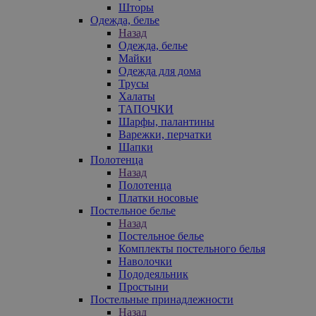
Шторы
Одежда, белье
Назад
Одежда, белье
Майки
Одежда для дома
Трусы
Халаты
ТАПОЧКИ
Шарфы, палантины
Варежки, перчатки
Шапки
Полотенца
Назад
Полотенца
Платки носовые
Постельное белье
Назад
Постельное белье
Комплекты постельного белья
Наволочки
Пододеяльник
Простыни
Постельные принадлежности
Назад