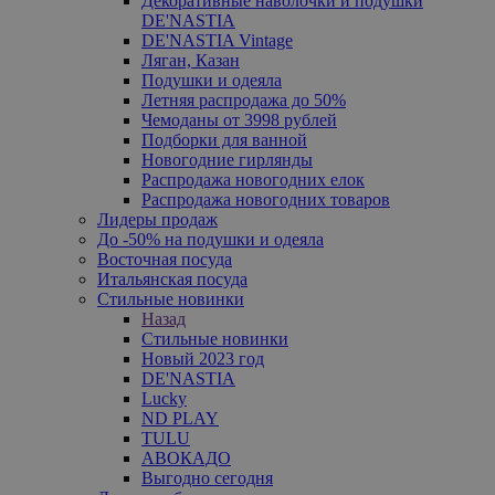
Декоративные наволочки и подушки
DE'NASTIA
DE'NASTIA Vintage
Ляган, Казан
Подушки и одеяла
Летняя распродажа до 50%
Чемоданы от 3998 рублей
Подборки для ванной
Новогодние гирлянды
Распродажа новогодних елок
Распродажа новогодних товаров
Лидеры продаж
До -50% на подушки и одеяла
Восточная посуда
Итальянская посуда
Стильные новинки
Назад
Стильные новинки
Новый 2023 год
DE'NASTIA
Lucky
ND PLAY
TULU
АВОКАДО
Выгодно сегодня