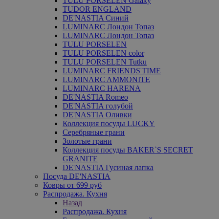
TULU PORSELEN Galaxy
TUDOR ENGLAND
DE'NASTIA Синий
LUMINARC Лондон Топаз
LUMINARC Лондон Топаз
TULU PORSELEN
TULU PORSELEN color
TULU PORSELEN Tutku
LUMINARC FRIENDS'TIME
LUMINARC AMMONITE
LUMINARC HARENA
DE'NASTIA Romeo
DE'NASTIA голубой
DE'NASTIA Оливки
Коллекция посуды LUCKY
Серебряные грани
Золотые грани
Коллекция посуды BAKER`S SECRET
GRANITE
DE'NASTIA Гусиная лапка
Посуда DE'NASTIA
Ковры от 699 руб
Распродажа. Кухня
Назад
Распродажа. Кухня