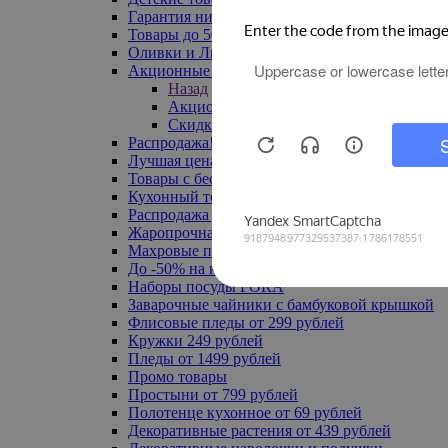
Гарантия низкой цены
Товары до 500 руб
Оливки и Лимоны
Акционные товары
Назад
Акционные товары
Скидка 20% по промокоду
Распродажа! Ульяновск до -70%
Лучшая цена
Товары с бесплатной доставкой
Кухонный текстиль
Распродажа до -50%
Жаропрочная посуда
Махровые полотенца
До -50% на ковры
Наборы посуды FORA
Заварочные чайники с бамбуковой крышкой
Флисовые пледы от 299 рублей
Кружки 249 рублей
Пледы от 1499 рублей
Промо товары
Простыни от 799 рублей
Полотенце кухонное от 69 рублей
Декоративные растения от 439 рублей