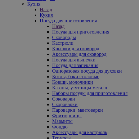
Кухня
Назад
Кухня
Посуда для приготовления
Назад
Посуда для приготовления
Сковороды
Кастрюли
Крышки для сковород
Аксессуары для сковород
Посуда для выпечки
Посуда для запекания
Одноразовая посуда для духовки
Котлы, баки столовые
Ковши, молочники
Казаны, утятницы металл
Наборы посуды для приготовления
Соковарки
Скороварки
Пароварки, мантоварки
Фритюрницы
Мармиты
Фондю
Аксессуары для кастрюль
Термосы