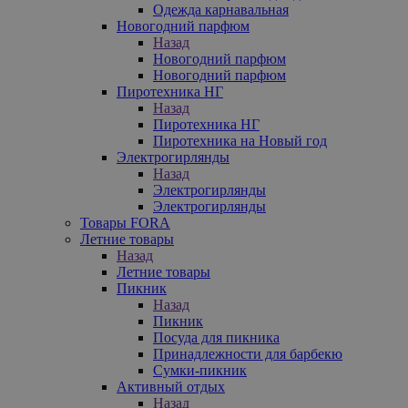
Одежда карнавальная
Новогодний парфюм
Назад
Новогодний парфюм
Новогодний парфюм
Пиротехника НГ
Назад
Пиротехника НГ
Пиротехника на Новый год
Электрогирлянды
Назад
Электрогирлянды
Электрогирлянды
Товары FORA
Летние товары
Назад
Летние товары
Пикник
Назад
Пикник
Посуда для пикника
Принадлежности для барбекю
Сумки-пикник
Активный отдых
Назад