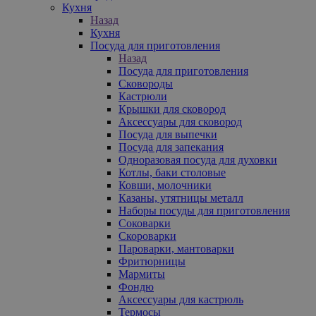
Кухня
Назад
Кухня
Посуда для приготовления
Назад
Посуда для приготовления
Сковороды
Кастрюли
Крышки для сковород
Аксессуары для сковород
Посуда для выпечки
Посуда для запекания
Одноразовая посуда для духовки
Котлы, баки столовые
Ковши, молочники
Казаны, утятницы металл
Наборы посуды для приготовления
Соковарки
Скороварки
Пароварки, мантоварки
Фритюрницы
Мармиты
Фондю
Аксессуары для кастрюль
Термосы