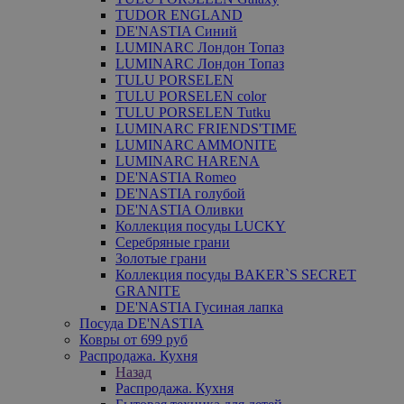
TUDOR ENGLAND
DE'NASTIA Синий
LUMINARC Лондон Топаз
LUMINARC Лондон Топаз
TULU PORSELEN
TULU PORSELEN color
TULU PORSELEN Tutku
LUMINARC FRIENDS'TIME
LUMINARC AMMONITE
LUMINARC HARENA
DE'NASTIA Romeo
DE'NASTIA голубой
DE'NASTIA Оливки
Коллекция посуды LUCKY
Серебряные грани
Золотые грани
Коллекция посуды BAKER`S SECRET
GRANITE
DE'NASTIA Гусиная лапка
Посуда DE'NASTIA
Ковры от 699 руб
Распродажа. Кухня
Назад
Распродажа. Кухня