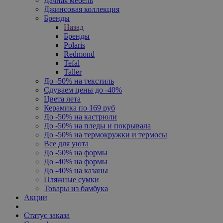
Дачная мебель
Джинсовая коллекция
Бренды
Назад
Бренды
Polaris
Redmond
Tefal
Taller
До -50% на текстиль
Сдуваем цены до -40%
Цвета лета
Керамика по 169 руб
До -50% на кастрюли
До -50% на пледы и покрывала
До -50% на термокружки и термосы
Все для уюта
До -50% на формы
До -40% на формы
До -40% на казаны
Пляжные сумки
Товары из бамбука
Акции
Статус заказа