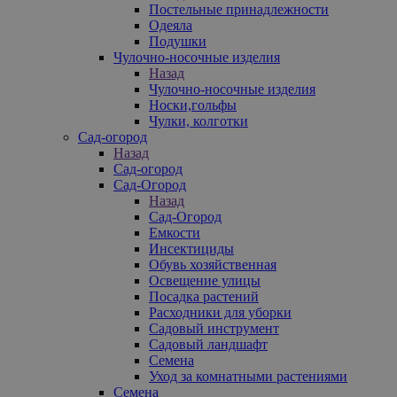
Постельные принадлежности
Одеяла
Подушки
Чулочно-носочные изделия
Назад
Чулочно-носочные изделия
Носки,гольфы
Чулки, колготки
Сад-огород
Назад
Сад-огород
Сад-Огород
Назад
Сад-Огород
Емкости
Инсектициды
Обувь хозяйственная
Освещение улицы
Посадка растений
Расходники для уборки
Садовый инструмент
Садовый ландшафт
Семена
Уход за комнатными растениями
Семена