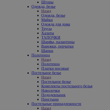
Шторы
Одежда, белье
Назад
Одежда, белье
Майки
Одежда для дома
Трусы
Халаты
ТАПОЧКИ
Шарфы, палантины
Варежки, перчатки
Шапки
Полотенца
Назад
Полотенца
Платки носовые
Постельное белье
Назад
Постельное белье
Комплекты постельного белья
Наволочки
Пододеяльник
Простыни
Постельные принадлежности
Назад