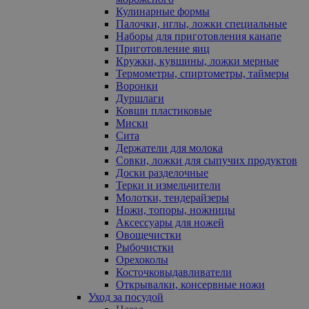
Кулинарные формы
Палочки, иглы, ложки специальные
Наборы для приготовления канапе
Приготовление яиц
Кружки, кувшины, ложки мерные
Термометры, спиртометры, таймеры
Воронки
Дуршлаги
Ковши пластиковые
Миски
Сита
Держатели для молока
Совки, ложки для сыпучих продуктов
Доски разделочные
Терки и измельчители
Молотки, тендерайзеры
Ножи, топоры, ножницы
Аксессуары для ножей
Овощечистки
Рыбочистки
Орехоколы
Косточковыдавливатели
Открывалки, консервные ножи
Уход за посудой