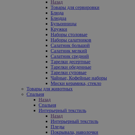
Назад
Товары для сервировки
Блюда
Блюдца
Бульонницы
Кружки
Наборы столовые
Наборы салатников
Салатник большой
Салатник мелкий
Салатник средний
Тарелки десертные
Тарелки обеденные
Тарелки суповые
Чайные, Кофейные наборы
Миски керамика, стекло
Товары для животных
Спальня
Назад
Спальня
Интерьерный текстиль
Назад
Интерьерный текстиль
Пледы
Покрывала, наволочки