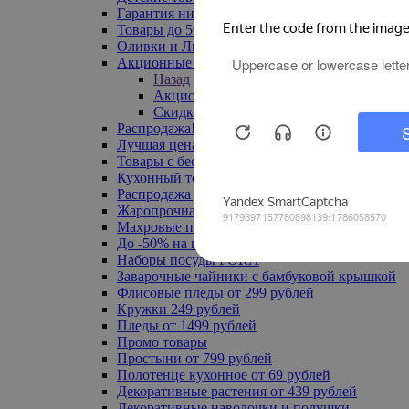
Гарантия низкой цены
Товары до 500 руб
Оливки и Лимоны
Акционные товары
Назад
Акционные товары
Скидка 20% по промокоду
Распродажа! Ульяновск до -70%
Лучшая цена
Товары с бесплатной доставкой
Кухонный текстиль
Распродажа до -50%
Жаропрочная посуда
Махровые полотенца
До -50% на ковры
Наборы посуды FORA
Заварочные чайники с бамбуковой крышкой
Флисовые пледы от 299 рублей
Кружки 249 рублей
Пледы от 1499 рублей
Промо товары
Простыни от 799 рублей
Полотенце кухонное от 69 рублей
Декоративные растения от 439 рублей
Декоративные наволочки и подушки