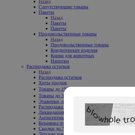
Назад
Сопутствующие товары
Пакеты
Назад
Пакеты
Пакеты
Продовольственные товары
Назад
Продовольственные товары
Кондитерские изделия
Корма для животных
Напитки
Распродажа остатков
Назад
Распродажа остатков
Хиты продаж
Товары до 199₽
Товары до 399₽
Этажерки, обувницы
Распродажа текстиля до -50%
Ликвидация до -70%
Антисептики
Керамика по 129 руб
Скидки до 70%
Детские товары