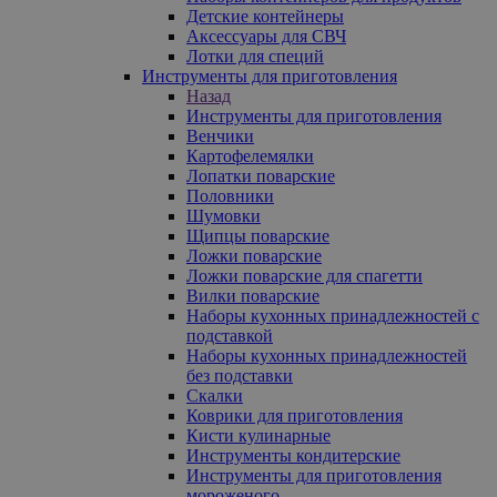
Детские контейнеры
Аксессуары для СВЧ
Лотки для специй
Инструменты для приготовления
Назад
Инструменты для приготовления
Венчики
Картофелемялки
Лопатки поварские
Половники
Шумовки
Щипцы поварские
Ложки поварские
Ложки поварские для спагетти
Вилки поварские
Наборы кухонных принадлежностей с
подставкой
Наборы кухонных принадлежностей
без подставки
Скалки
Коврики для приготовления
Кисти кулинарные
Инструменты кондитерские
Инструменты для приготовления
мороженого