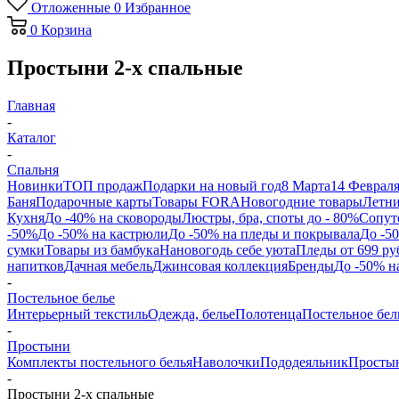
Отложенные
0
Избранное
0
Корзина
Простыни 2-х спальные
Главная
-
Каталог
-
Спальня
Новинки
ТОП продаж
Подарки на новый год
8 Марта
14 Феврал
Баня
Подарочные карты
Товары FORA
Новогодние товары
Летни
Кухня
До -40% на сковороды
Люстры, бра, споты до - 80%
Сопут
-50%
До -50% на кастрюли
До -50% на пледы и покрывала
До -5
сумки
Товары из бамбука
Нановогодь себе уюта
Пледы от 699 ру
напитков
Дачная мебель
Джинсовая коллекция
Бренды
До -50% н
-
Постельное белье
Интерьерный текстиль
Одежда, белье
Полотенца
Постельное бел
-
Простыни
Комплекты постельного белья
Наволочки
Пододеяльник
Просты
-
Простыни 2-х спальные