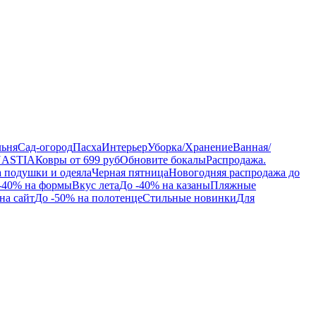
льня
Сад-огород
Пасха
Интерьер
Уборка/Хранение
Ванная/
NASTIA
Ковры от 699 руб
Обновите бокалы
Распродажа.
а подушки и одеяла
Черная пятница
Новогодняя распродажа до
-40% на формы
Вкус лета
До -40% на казаны
Пляжные
на сайт
До -50% на полотенце
Стильные новинки
Для