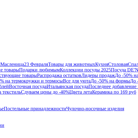
я
Масленица
23 Февраля
Товары для животных
Кухня
Столовая
Спа
е товары
Подарки любимым
Коллекции посуды 2025
Посуда DE'
ствующие товары
Распродажа остатков
Лидеры продаж
До -50% н
0% на термокружки и термосы
Все для уюта
До -50% на формы
До 
блей
Восточная посуда
Итальянская посуда
Последнее добавление 
а текстиль
Сдуваем цены до -40%
Цвета лета
Керамика по 169 руб
ье
Постельные принадлежности
Чулочно-носочные изделия
ни