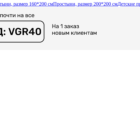
тыни, размер 160*200 см
Простыни, размер 200*200 см
Детские п